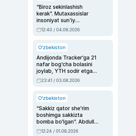
“Biroz sekinlashish
kerak”. Mutaxassislar
insoniyat sun’iy
intellektni boshqara
12:40 / 04.08.2026
olmay qolishidan xavotir
bildirdi
O‘zbekiston
Andijonda Tracker’ga 21
nafar bog‘cha bolasini
joylab, YTH sodir etgan
ayolga sud hukmi o‘qildi
23:41 / 03.08.2026
O‘zbekiston
“Sakkiz qator she’rim
boshimga sakkizta
bomba bo‘lgan”. Abdulla
Oripovni siyosiy
12:24 / 01.08.2026
ayblovlardan asrab