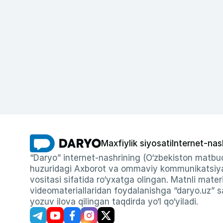
Maxfiylik siyosati
Internet-nas
“Daryo” internet-nashrining (O‘zbekiston matbuo
huzuridagi Axborot va ommaviy kommunikatsiyal
vositasi sifatida ro‘yxatga olingan. Matnli materi
videomateriallaridan foydalanishga “daryo.uz” sa
yozuv ilova qilingan taqdirda yo‘l qo‘yiladi.