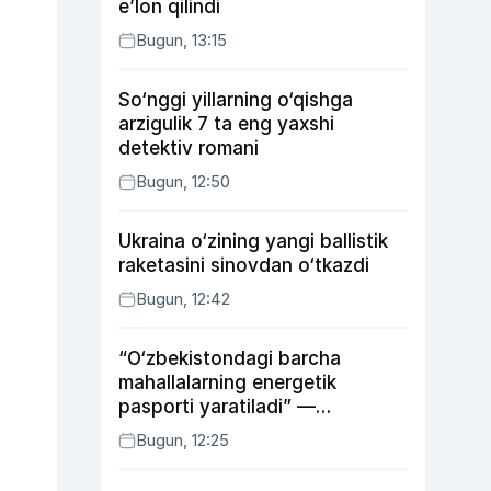
e’lon qilindi
Bugun, 13:15
So‘nggi yillarning o‘qishga
arzigulik 7 ta eng yaxshi
detektiv romani
Bugun, 12:50
Ukraina o‘zining yangi ballistik
raketasini sinovdan o‘tkazdi
Bugun, 12:42
“O‘zbekistondagi barcha
mahallalarning energetik
pasporti yaratiladi” —
energetika vaziri
Bugun, 12:25