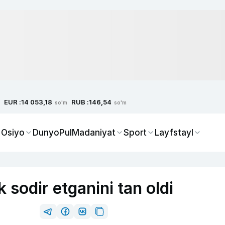
EUR :
RUB :
14 053,18
146,54
so'm
so'm
 Osiyo
Dunyo
Pul
Madaniyat
Sport
Layfstayl
ik sodir etganini tan oldi