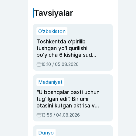
Tavsiyalar
O‘zbekiston
Toshkentda o‘pirilib
tushgan yo‘l qurilishi
bo‘yicha 6 kishiga sud
hukmi o‘qildi
10:10 / 05.08.2026
Madaniyat
“U boshqalar baxti uchun
tug‘ilgan edi”. Bir umr
otasini kutgan aktrisa va
dublyaj ustasi Rimma
13:55 / 04.08.2026
Ahmedovaning
sinovlarga to‘la hayoti
Dunyo