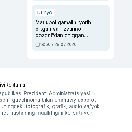
qolgan voqea
Dunyo
Mariupol qamalini yorib
oʻtgan va “Izvarino
qozoni”dan chiqqan
qahramon — Ukraina
19:50 / 29.07.2026
armiyasi bosh
qoʻmondoni Drapatiy
haqida
ivi
Reklama
publikasi Prezidenti Administratsiyasi
-sonli guvohnoma bilan ommaviy axborot
shuningdek, fotografik, grafik, audio va/yoki
et-nashrining muallifligini ko‘rsatuvchi