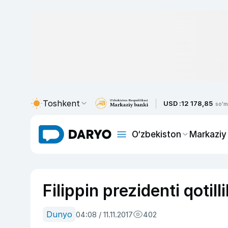
Toshkent
USD :
12 178,85
so'm
O‘zbekiston
Markaziy
Filippin prezidenti qotill
Dunyo
04:08 / 11.11.2017
402