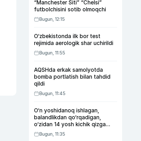
“Manchester Siti” “Chelsi”
futbolchisini sotib olmoqchi
Bugun, 12:15
O‘zbekistonda ilk bor test
rejimida aerologik shar uchirildi
Bugun, 11:55
AQSHda erkak samolyotda
bomba portlatish bilan tahdid
qildi
Bugun, 11:45
O‘n yoshidanoq ishlagan,
balandlikdan qo‘rqadigan,
o‘zidan 14 yosh kichik qizga
uylangan Yorqinxo‘ja Umarov
Bugun, 11:35
34 yoshda