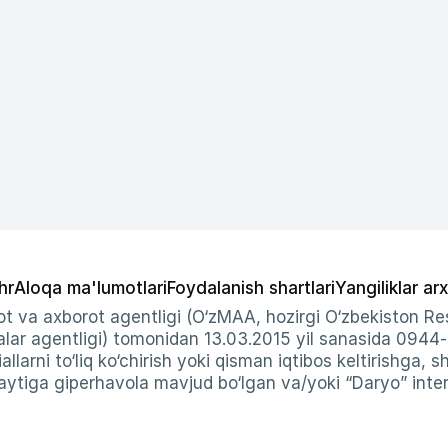
hr
Aloqa ma'lumotlari
Foydalanish shartlari
Yangiliklar arx
t va axborot agentligi (O‘zMAA, hozirgi O‘zbekiston Res
ar agentligi) tomonidan 13.03.2015 yil sanasida 0944
allarni to‘liq ko‘chirish yoki qisman iqtibos keltirishga, 
ytiga giperhavola mavjud bo‘lgan va/yoki “Daryo” intern