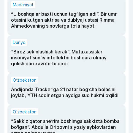
Madaniyat
“U boshqalar baxti uchun tug‘ilgan edi”. Bir umr
otasini kutgan aktrisa va dublyaj ustasi Rimma
Ahmedovaning sinovlarga to‘la hayoti
Dunyo
“Biroz sekinlashish kerak”. Mutaxassislar
insoniyat sun’iy intellektni boshqara olmay
qolishidan xavotir bildirdi
O‘zbekiston
Andijonda Tracker’ga 21 nafar bog‘cha bolasini
joylab, YTH sodir etgan ayolga sud hukmi o‘qildi
O‘zbekiston
“Sakkiz qator she’rim boshimga sakkizta bomba
bo‘lgan”. Abdulla Oripovni siyosiy ayblovlardan
asrab qolgan voqea