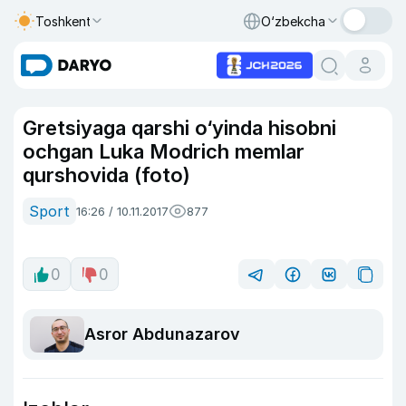
Toshkent
O‘zbekcha
Gretsiyaga qarshi o‘yinda hisobni
ochgan Luka Modrich memlar
qurshovida (foto)
Sport
16:26 / 10.11.2017
877
0
0
Asror Abdunazarov