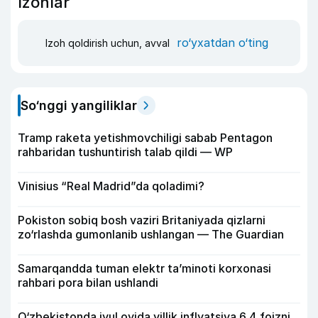
Izohlar
ro‘yxatdan o‘ting
Izoh qoldirish uchun, avval
So‘nggi yangiliklar
Tramp raketa yetishmovchiligi sabab Pentagon
rahbaridan tushuntirish talab qildi — WP
Vinisius “Real Madrid”da qoladimi?
Pokiston sobiq bosh vaziri Britaniyada qizlarni
zo‘rlashda gumonlanib ushlangan — The Guardian
Samarqandda tuman elektr ta’minoti korxonasi
rahbari pora bilan ushlandi
O‘zbekistonda iyul oyida yillik inflyatsiya 6,4 foizni