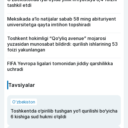
tashkil etdi
Meksikada a’lo natijalar sabab 58 ming abituriyent
universitetga qayta imtihon topshiradi
Toshkent hokimligi “Qo‘yliq avenue” mojarosi
yuzasidan munosabat bildirdi: qurilish ishlarining 53
foizi yakunlangan
FIFA Yevropa ligalari tomonidan jiddiy qarshilikka
uchradi
Tavsiyalar
O‘zbekiston
Toshkentda o‘pirilib tushgan yo‘l qurilishi bo‘yicha
6 kishiga sud hukmi o‘qildi