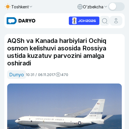
Toshkent
O‘zbekcha
AQSh va Kanada harbiylari Ochiq
osmon kelishuvi asosida Rossiya
ustida kuzatuv parvozini amalga
oshiradi
Dunyo
10:31 / 06.11.2017
470