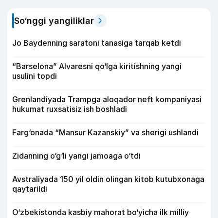
So‘nggi yangiliklar
Jo Baydenning saratoni tanasiga tarqab ketdi
“Barselona” Alvaresni qo‘lga kiritishning yangi
usulini topdi
Grenlandiyada Trampga aloqador neft kompaniyasi
hukumat ruxsatisiz ish boshladi
Farg‘onada “Mansur Kazanskiy” va sherigi ushlandi
Zidanning o‘g‘li yangi jamoaga o‘tdi
Avstraliyada 150 yil oldin olingan kitob kutubxonaga
qaytarildi
O‘zbekistonda kasbiy mahorat bo‘yicha ilk milliy