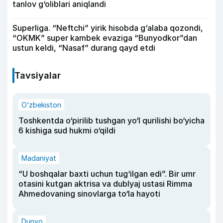
tanlov g‘oliblari aniqlandi
Superliga. “Neftchi” yirik hisobda g‘alaba qozondi,
“OKMK” super kambek evaziga “Bunyodkor”dan
ustun keldi, “Nasaf” durang qayd etdi
Tavsiyalar
O‘zbekiston
Toshkentda o‘pirilib tushgan yo‘l qurilishi bo‘yicha
6 kishiga sud hukmi o‘qildi
Madaniyat
“U boshqalar baxti uchun tug‘ilgan edi”. Bir umr
otasini kutgan aktrisa va dublyaj ustasi Rimma
Ahmedovaning sinovlarga to‘la hayoti
Dunyo