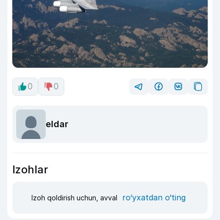
0
0
eldar
Izohlar
ro‘yxatdan o‘ting
Izoh qoldirish uchun, avval