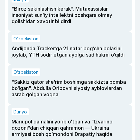
“Biroz sekinlashish kerak”. Mutaxassislar
insoniyat sun’iy intellektni boshqara olmay
qolishidan xavotir bildirdi
O‘zbekiston
Andijonda Tracker’ga 21 nafar bog‘cha bolasini
joylab, YTH sodir etgan ayolga sud hukmi o‘qildi
O‘zbekiston
“Sakkiz qator she’rim boshimga sakkizta bomba
bo‘lgan”. Abdulla Oripovni siyosiy ayblovlardan
asrab qolgan voqea
Dunyo
Mariupol qamalini yorib oʻtgan va “Izvarino
qozoni”dan chiqqan qahramon — Ukraina
armiyasi bosh qoʻmondoni Drapatiy haqida