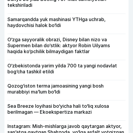
tekshiriladi
Samarqandda yuk mashinasi YTHga uchrab,
haydovchisi halok bo‘ldi
O‘zga sayyoralik obrazi, Disney bilan nizo va
Supermen bilan do‘stlik: aktyor Robin Uilyams
haqida ko‘pchilik bilmaydigan faktlar
O‘zbekistonda yarim yilda 700 ta yangi nodavlat
bog‘cha tashkil etildi
Qozog‘iston terma jamoasining yangi bosh
murabbiyi ma’lum bo‘ldi
Sea Breeze loyihasi bo‘yicha hali to‘liq xulosa
berilmagan — Ekoekspertiza markazi
Instagram: Mish-mishlarga javob qaytargan aktyor,
san’atga qaytgan Shahzoda, yo‘lga asfalt yotqizgan