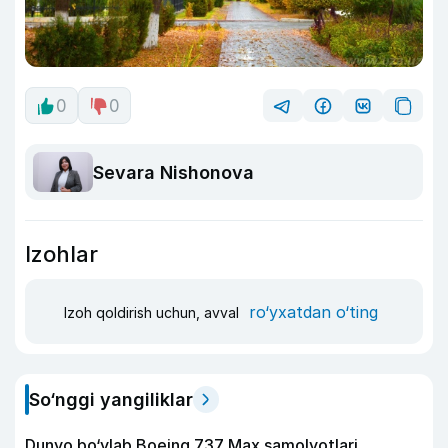
0
0
Sevara Nishonova
Izohlar
ro‘yxatdan o‘ting
Izoh qoldirish uchun, avval
So‘nggi yangiliklar
Dunyo bo‘ylab Boeing 737 Max samolyotlari