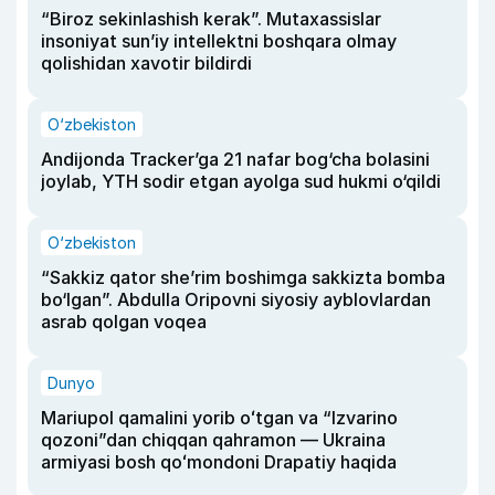
“Biroz sekinlashish kerak”. Mutaxassislar
insoniyat sun’iy intellektni boshqara olmay
qolishidan xavotir bildirdi
O‘zbekiston
Andijonda Tracker’ga 21 nafar bog‘cha bolasini
joylab, YTH sodir etgan ayolga sud hukmi o‘qildi
O‘zbekiston
“Sakkiz qator she’rim boshimga sakkizta bomba
bo‘lgan”. Abdulla Oripovni siyosiy ayblovlardan
asrab qolgan voqea
Dunyo
Mariupol qamalini yorib oʻtgan va “Izvarino
qozoni”dan chiqqan qahramon — Ukraina
armiyasi bosh qoʻmondoni Drapatiy haqida