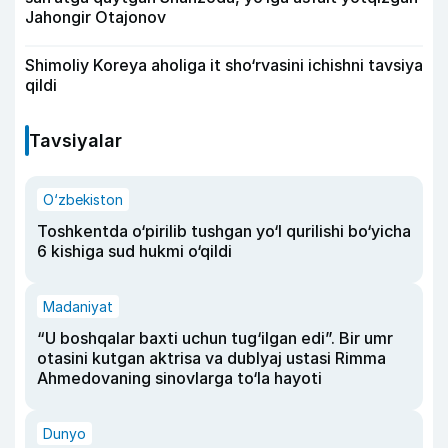
Jahongir Otajonov
Shimoliy Koreya aholiga it sho‘rvasini ichishni tavsiya
qildi
Tavsiyalar
O‘zbekiston
Toshkentda o‘pirilib tushgan yo‘l qurilishi bo‘yicha
6 kishiga sud hukmi o‘qildi
Madaniyat
“U boshqalar baxti uchun tug‘ilgan edi”. Bir umr
otasini kutgan aktrisa va dublyaj ustasi Rimma
Ahmedovaning sinovlarga to‘la hayoti
Dunyo