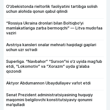
O‘zbekistonda rieltorlik faoliyatini tartibga solish
uchun alohida qonun qabul qilindi
“Rossiya Ukraina dronlari bilan Boltiqbo‘yi
mamlakatlariga zarba bermoqchi” — Litva mudofaa
vaziri
Avstriya kansleri onalar mehnati haqidagi gaplari
uchun uzr so‘radi
Superliga. “Navbahor” “Surxon”ni o‘z uyida mag‘lub
etdi, “Lokomotiv” va “Xorazm” uyda g‘alaba
qozondi
Aktyor Abdu­mannon Ubaydullayev vafot etdi
Senat Prezident administratsiyasining huquqiy
maqomini belgilovchi konstitutsiyaviy qonunni
ma’qulladi