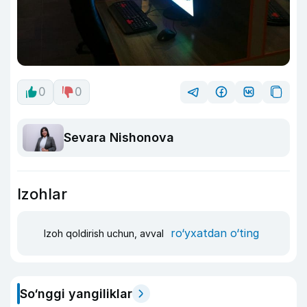
0
0
Sevara Nishonova
Izohlar
ro‘yxatdan o‘ting
Izoh qoldirish uchun, avval
So‘nggi yangiliklar