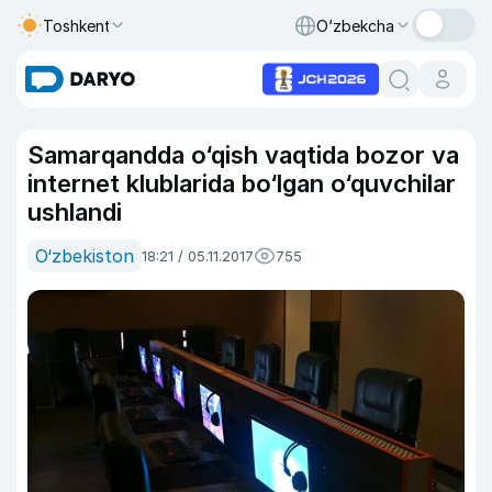
Toshkent
O‘zbekcha
Samarqandda o‘qish vaqtida bozor va
internet klublarida bo‘lgan o‘quvchilar
ushlandi
O‘zbekiston
18:21 / 05.11.2017
755