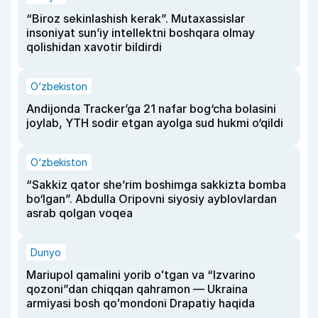
“Biroz sekinlashish kerak”. Mutaxassislar
insoniyat sun’iy intellektni boshqara olmay
qolishidan xavotir bildirdi
O‘zbekiston
Andijonda Tracker’ga 21 nafar bog‘cha bolasini
joylab, YTH sodir etgan ayolga sud hukmi o‘qildi
O‘zbekiston
“Sakkiz qator she’rim boshimga sakkizta bomba
bo‘lgan”. Abdulla Oripovni siyosiy ayblovlardan
asrab qolgan voqea
Dunyo
Mariupol qamalini yorib oʻtgan va “Izvarino
qozoni”dan chiqqan qahramon — Ukraina
armiyasi bosh qoʻmondoni Drapatiy haqida