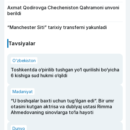
Axmat Qodirovga Checheniston Qahramoni unvoni
berildi
“Manchester Siti” tarixiy transferni yakunladi
Tavsiyalar
O‘zbekiston
Toshkentda o‘pirilib tushgan yo‘l qurilishi bo‘yicha
6 kishiga sud hukmi o‘qildi
Madaniyat
“U boshqalar baxti uchun tug‘ilgan edi”. Bir umr
otasini kutgan aktrisa va dublyaj ustasi Rimma
Ahmedovaning sinovlarga to‘la hayoti
Dunyo