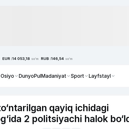
EUR :
RUB :
14 053,18
146,54
so'm
so'm
 Osiyo
Dunyo
Pul
Madaniyat
Sport
Layfstayl
o‘ntarilgan qayiq ichidagi
‘ida 2 politsiyachi halok bo‘l