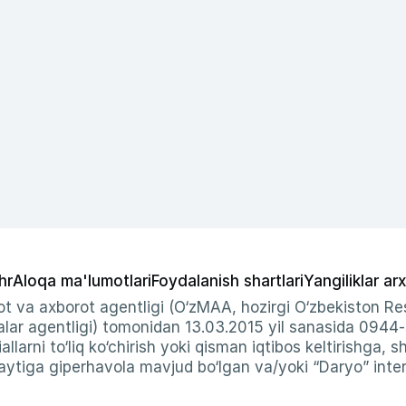
hr
Aloqa ma'lumotlari
Foydalanish shartlari
Yangiliklar arx
t va axborot agentligi (O‘zMAA, hozirgi O‘zbekiston Res
ar agentligi) tomonidan 13.03.2015 yil sanasida 0944
allarni to‘liq ko‘chirish yoki qisman iqtibos keltirishga, 
ytiga giperhavola mavjud bo‘lgan va/yoki “Daryo” intern