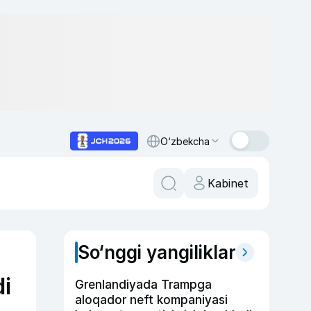
O‘zbekcha
Kabinet
So‘nggi yangiliklar
di
Grenlandiyada Trampga
aloqador neft kompaniyasi