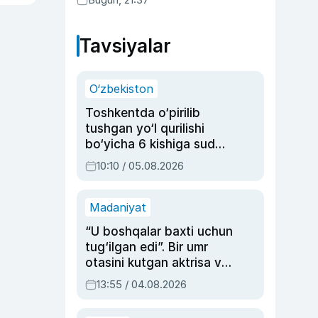
Tavsiyalar
O‘zbekiston
Toshkentda o‘pirilib
tushgan yo‘l qurilishi
bo‘yicha 6 kishiga sud
hukmi o‘qildi
10:10 / 05.08.2026
Madaniyat
“U boshqalar baxti uchun
tug‘ilgan edi”. Bir umr
otasini kutgan aktrisa va
dublyaj ustasi Rimma
13:55 / 04.08.2026
Ahmedovaning
sinovlarga to‘la hayoti