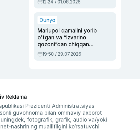
12:24 / 01.08.2026
ayblovlardan asrab
qolgan voqea
Dunyo
Mariupol qamalini yorib
oʻtgan va “Izvarino
qozoni”dan chiqqan
qahramon — Ukraina
19:50 / 29.07.2026
armiyasi bosh
qoʻmondoni Drapatiy
haqida
ivi
Reklama
publikasi Prezidenti Administratsiyasi
-sonli guvohnoma bilan ommaviy axborot
shuningdek, fotografik, grafik, audio va/yoki
et-nashrining muallifligini ko‘rsatuvchi