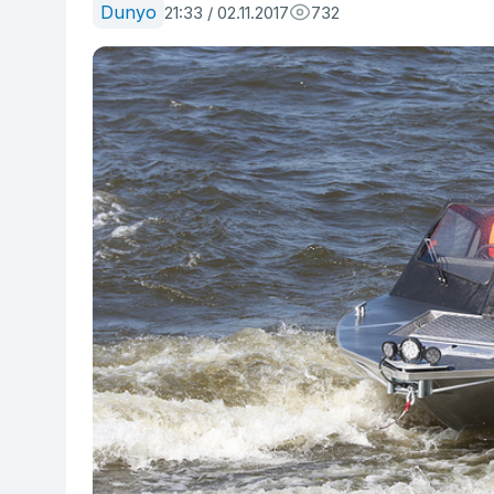
Dunyo
21:33 / 02.11.2017
732