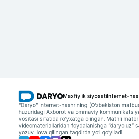
Maxfiylik siyosati
Internet-nas
“Daryo” internet-nashrining (O‘zbekiston matbuo
huzuridagi Axborot va ommaviy kommunikatsiyal
vositasi sifatida ro‘yxatga olingan. Matnli materi
videomateriallaridan foydalanishga “daryo.uz” sa
yozuv ilova qilingan taqdirda yo‘l qo‘yiladi.