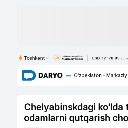
Toshkent
USD :
12 178,85
so'm
O‘zbekiston
Markaziy
Chelyabinskdagi ko‘lda t
odamlarni qutqarish chog