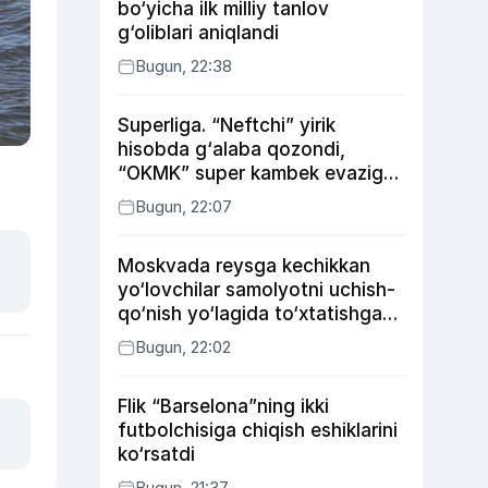
bo‘yicha ilk milliy tanlov
g‘oliblari aniqlandi
Bugun, 22:38
Superliga. “Neftchi” yirik
hisobda g‘alaba qozondi,
“OKMK” super kambek evaziga
“Bunyodkor”dan ustun keldi,
Bugun, 22:07
“Nasaf” durang qayd etdi
Moskvada reysga kechikkan
yo‘lovchilar samolyotni uchish-
qo‘nish yo‘lagida to‘xtatishga
urindi (video)
Bugun, 22:02
Flik “Barselona”ning ikki
futbolchisiga chiqish eshiklarini
ko‘rsatdi
Bugun, 21:37