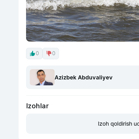
0
0
Azizbek Abduvaliyev
Izohlar
Izoh qoldirish 