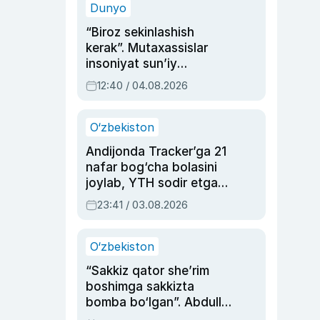
Dunyo
“Biroz sekinlashish
kerak”. Mutaxassislar
insoniyat sun’iy
intellektni boshqara
12:40 / 04.08.2026
olmay qolishidan xavotir
bildirdi
O‘zbekiston
Andijonda Tracker’ga 21
nafar bog‘cha bolasini
joylab, YTH sodir etgan
ayolga sud hukmi o‘qildi
23:41 / 03.08.2026
O‘zbekiston
“Sakkiz qator she’rim
boshimga sakkizta
bomba bo‘lgan”. Abdulla
Oripovni siyosiy