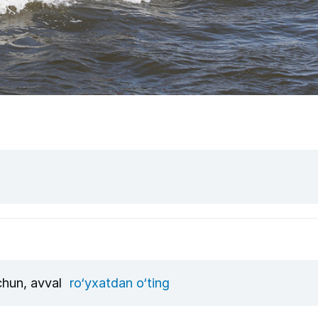
uchun, avval
ro‘yxatdan o‘ting