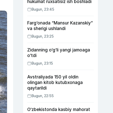
hukumat ruxsatisiz ish boshladi
Bugun, 23:45
Farg‘onada “Mansur Kazanskiy”
va sherigi ushlandi
Bugun, 23:25
Zidanning o‘g‘li yangi jamoaga
o‘tdi
Bugun, 23:15
Avstraliyada 150 yil oldin
olingan kitob kutubxonaga
qaytarildi
Bugun, 22:55
O‘zbekistonda kasbiy mahorat