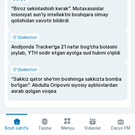
“Biroz sekinlashish kerak”. Mutaxassislar
insoniyat sun’iy intellektni boshqara olmay
qolishidan xavotir bildirdi
O‘zbekiston
Andijonda Tracker’ga 21 nafar bog‘cha bolasini
joylab, YTH sodir etgan ayolga sud hukmi o‘qildi
O‘zbekiston
“Sakkiz qator she’rim boshimga sakkizta bomba
bo‘lgan”. Abdulla Oripovni siyosiy ayblovlardan
asrab qolgan voqea
Bosh sahifa
Tasma
Menyu
Videolar
Daryo FM