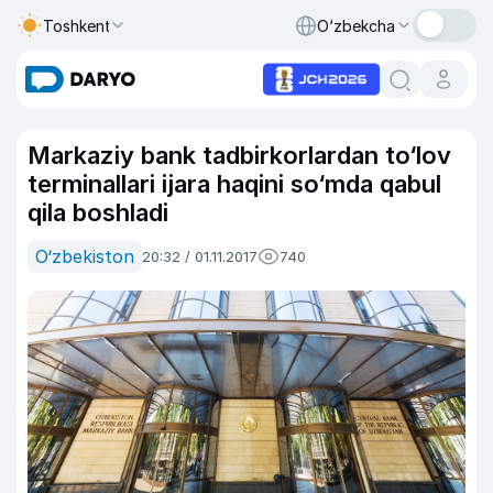
Toshkent
O‘zbekcha
Markaziy bank tadbirkorlardan to‘lov
terminallari ijara haqini so‘mda qabul
qila boshladi
O‘zbekiston
20:32 / 01.11.2017
740