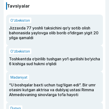
Tavsiyalar
O‘zbekiston
Jizzaxda 77 yoshli taksichini qo‘y sotib olish
bahonasida yaylovga olib borib o‘ldirgan yigit 20
yilga qamaldi
O‘zbekiston
Toshkentda o‘pirilib tushgan yo‘l qurilishi bo‘yicha
6 kishiga sud hukmi o‘qildi
Madaniyat
“U boshqalar baxti uchun tug‘ilgan edi”. Bir umr
otasini kutgan aktrisa va dublyaj ustasi Rimma
Ahmedovaning sinovlarga to‘la hayoti
Dunyo