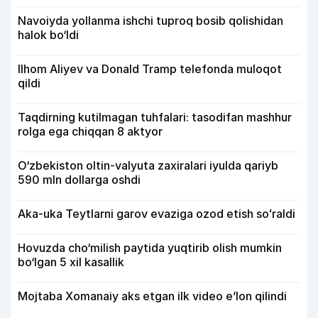
Navoiyda yollanma ishchi tuproq bosib qolishidan
halok bo‘ldi
Ilhom Aliyev va Donald Tramp telefonda muloqot
qildi
Taqdirning kutilmagan tuhfalari: tasodifan mashhur
rolga ega chiqqan 8 aktyor
O‘zbekiston oltin-valyuta zaxiralari iyulda qariyb
590 mln dollarga oshdi
Aka-uka Teytlarni garov evaziga ozod etish soʻraldi
Hovuzda cho‘milish paytida yuqtirib olish mumkin
bo‘lgan 5 xil kasallik
Mojtaba Xomanaiy aks etgan ilk video e’lon qilindi