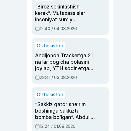
“Biroz sekinlashish
kerak”. Mutaxassislar
insoniyat sun’iy
intellektni boshqara
12:40 / 04.08.2026
olmay qolishidan xavotir
bildirdi
O‘zbekiston
Andijonda Tracker’ga 21
nafar bog‘cha bolasini
joylab, YTH sodir etgan
ayolga sud hukmi o‘qildi
23:41 / 03.08.2026
O‘zbekiston
“Sakkiz qator she’rim
boshimga sakkizta
bomba bo‘lgan”. Abdulla
Oripovni siyosiy
12:24 / 01.08.2026
ayblovlardan asrab