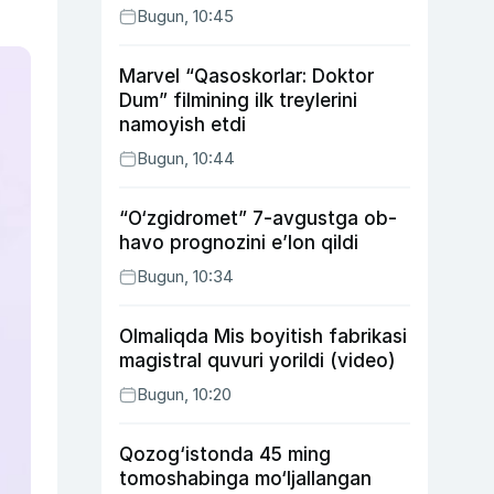
Bugun, 10:45
Marvel “Qasoskorlar: Doktor
Dum” filmining ilk treylerini
namoyish etdi
Bugun, 10:44
“O‘zgidromet” 7-avgustga ob-
havo prognozini e’lon qildi
Bugun, 10:34
Olmaliqda Mis boyitish fabrikasi
magistral quvuri yorildi (video)
Bugun, 10:20
Qozog‘istonda 45 ming
tomoshabinga mo‘ljallangan