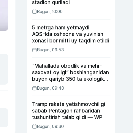
stadion quriladi
Bugun, 10:00
5 metrga ham yetmaydi:
AQSHda oshxona va yuvinish
xonasi bor mitti uy taqdim etildi
Bugun, 09:53
“Mahallada obodlik va mehr-
saxovat oyligi” boshlanganidan
buyon qariyb 350 ta ekologik
huquqbuzarlik aniqlandi
Bugun, 09:40
Tramp raketa yetishmovchiligi
sabab Pentagon rahbaridan
tushuntirish talab qildi — WP
Bugun, 09:30