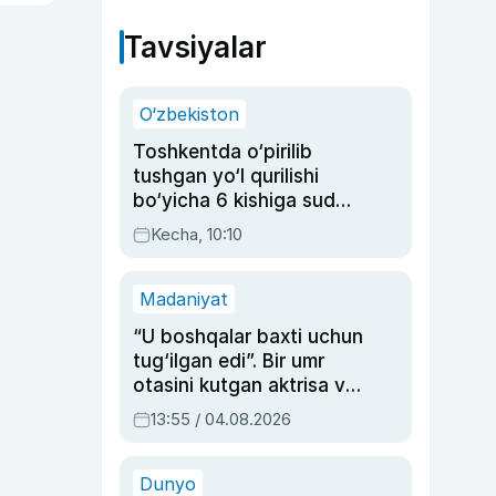
Tavsiyalar
O‘zbekiston
Toshkentda o‘pirilib
tushgan yo‘l qurilishi
bo‘yicha 6 kishiga sud
hukmi o‘qildi
Kecha, 10:10
Madaniyat
“U boshqalar baxti uchun
tug‘ilgan edi”. Bir umr
otasini kutgan aktrisa va
dublyaj ustasi Rimma
13:55 / 04.08.2026
Ahmedovaning
sinovlarga to‘la hayoti
Dunyo