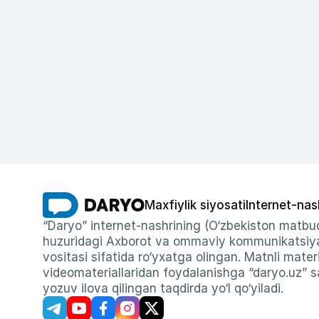
Maxfiylik siyosati
Internet-nas
“Daryo” internet-nashrining (O‘zbekiston matbuo
huzuridagi Axborot va ommaviy kommunikatsiyal
vositasi sifatida ro‘yxatga olingan. Matnli materi
videomateriallaridan foydalanishga “daryo.uz” sa
yozuv ilova qilingan taqdirda yo‘l qo‘yiladi.