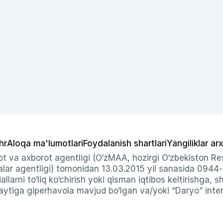
hr
Aloqa ma'lumotlari
Foydalanish shartlari
Yangiliklar arx
t va axborot agentligi (O‘zMAA, hozirgi O‘zbekiston Res
ar agentligi) tomonidan 13.03.2015 yil sanasida 0944
allarni to‘liq ko‘chirish yoki qisman iqtibos keltirishga, 
ytiga giperhavola mavjud bo‘lgan va/yoki “Daryo” intern