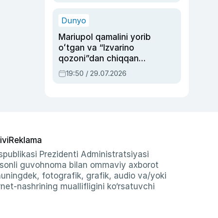
qolgan voqea
Dunyo
Mariupol qamalini yorib
oʻtgan va “Izvarino
qozoni”dan chiqqan
qahramon — Ukraina
19:50 / 29.07.2026
armiyasi bosh
qoʻmondoni Drapatiy
haqida
ivi
Reklama
publikasi Prezidenti Administratsiyasi
-sonli guvohnoma bilan ommaviy axborot
shuningdek, fotografik, grafik, audio va/yoki
et-nashrining muallifligini ko‘rsatuvchi