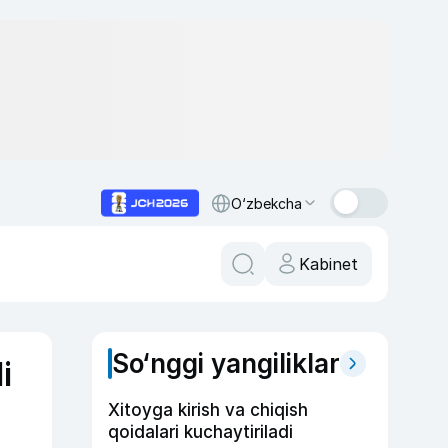
O‘zbekcha
Kabinet
So‘nggi yangiliklar
i
Xitoyga kirish va chiqish
qoidalari kuchaytiriladi