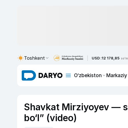
Toshkent
USD :
12 178,85
so'm
O‘zbekiston
Markaziy
Shavkat Mirziyoyev — soli
bo‘l” (video)