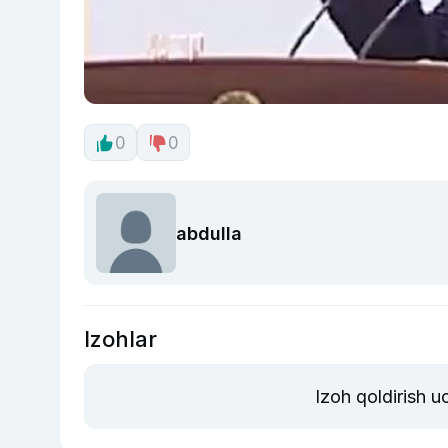
0
0
abdulla
Izohlar
Izoh qoldirish 