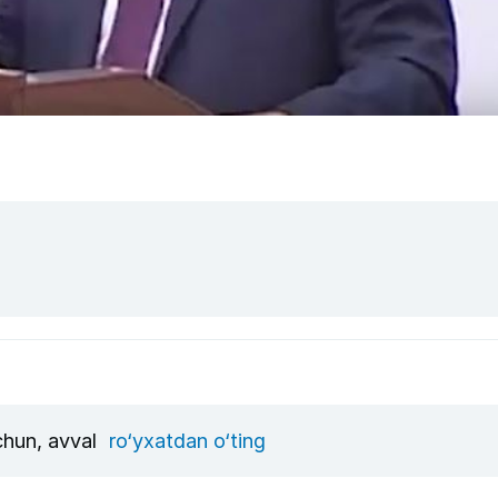
uchun, avval
ro‘yxatdan o‘ting