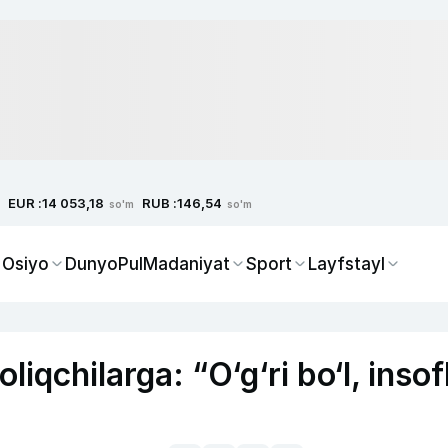
EUR :
RUB :
14 053,18
146,54
so'm
so'm
 Osiyo
Dunyo
Pul
Madaniyat
Sport
Layfstayl
qchilarga: “O‘g‘ri bo‘l, insofl