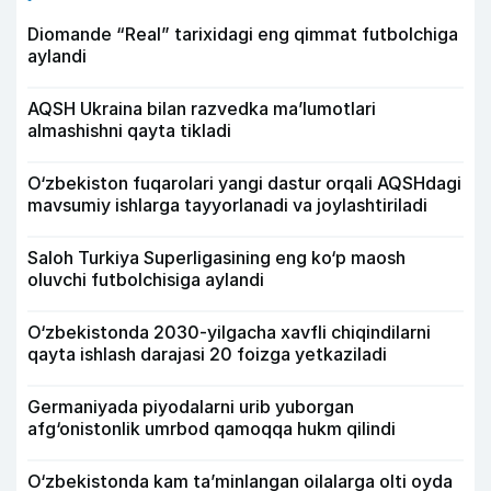
Diomande “Real” tarixidagi eng qimmat futbolchiga
aylandi
AQSH Ukraina bilan razvedka ma’lumotlari
almashishni qayta tikladi
O‘zbekiston fuqarolari yangi dastur orqali AQSHdagi
mavsumiy ishlarga tayyorlanadi va joylashtiriladi
Saloh Turkiya Superligasining eng ko‘p maosh
oluvchi futbolchisiga aylandi
O‘zbekistonda 2030-yilgacha xavfli chiqindilarni
qayta ishlash darajasi 20 foizga yetkaziladi
Germaniyada piyodalarni urib yuborgan
afg‘onistonlik umrbod qamoqqa hukm qilindi
O‘zbekistonda kam ta’minlangan oilalarga olti oyda