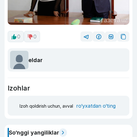
0
0
eldar
Izohlar
ro‘yxatdan o‘ting
Izoh qoldirish uchun, avval
So‘nggi yangiliklar