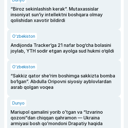
“Biroz sekinlashish kerak”. Mutaxassislar
insoniyat sun’iy intellektni boshqara olmay
qolishidan xavotir bildirdi
O‘zbekiston
Andijonda Tracker’ga 21 nafar bog‘cha bolasini
joylab, YTH sodir etgan ayolga sud hukmi o‘qildi
O‘zbekiston
“Sakkiz qator she’rim boshimga sakkizta bomba
bo‘lgan”. Abdulla Oripovni siyosiy ayblovlardan
asrab qolgan voqea
Dunyo
Mariupol qamalini yorib oʻtgan va “Izvarino
qozoni”dan chiqqan qahramon — Ukraina
armiyasi bosh qoʻmondoni Drapatiy haqida