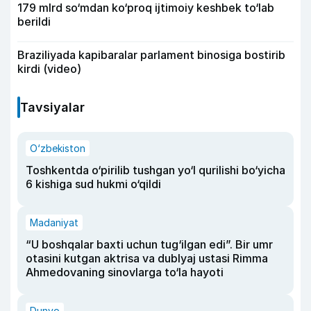
179 mlrd so‘mdan ko‘proq ijtimoiy keshbek to‘lab
berildi
Braziliyada kapibaralar parlament binosiga bostirib
kirdi (video)
Tavsiyalar
O‘zbekiston
Toshkentda o‘pirilib tushgan yo‘l qurilishi bo‘yicha
6 kishiga sud hukmi o‘qildi
Madaniyat
“U boshqalar baxti uchun tug‘ilgan edi”. Bir umr
otasini kutgan aktrisa va dublyaj ustasi Rimma
Ahmedovaning sinovlarga to‘la hayoti
Dunyo