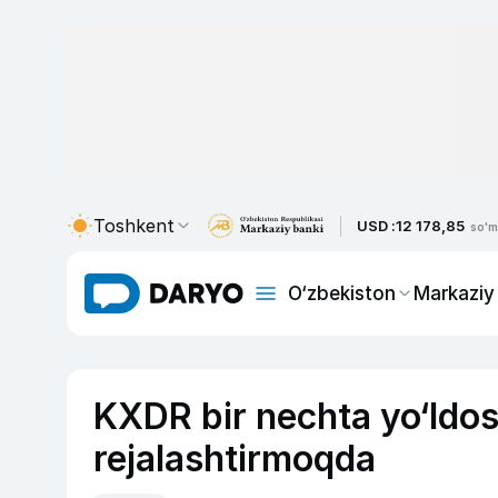
Toshkent
USD :
12 178,85
so'm
O‘zbekiston
Markaziy
KXDR bir nechta yo‘ldosh
rejalashtirmoqda