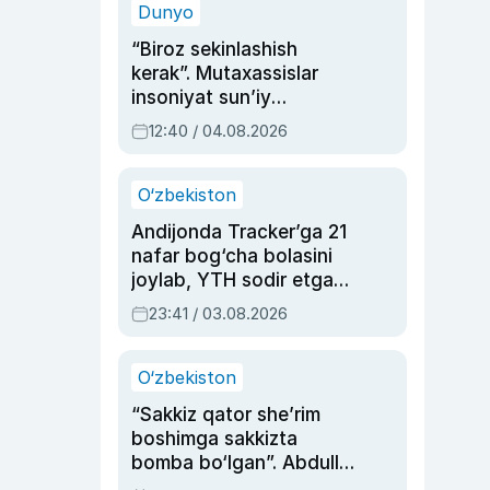
Dunyo
“Biroz sekinlashish
kerak”. Mutaxassislar
insoniyat sun’iy
intellektni boshqara
12:40 / 04.08.2026
olmay qolishidan xavotir
bildirdi
O‘zbekiston
Andijonda Tracker’ga 21
nafar bog‘cha bolasini
joylab, YTH sodir etgan
ayolga sud hukmi o‘qildi
23:41 / 03.08.2026
O‘zbekiston
“Sakkiz qator she’rim
boshimga sakkizta
bomba bo‘lgan”. Abdulla
Oripovni siyosiy