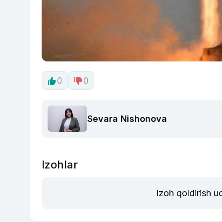
0
0
Sevara Nishonova
Izohlar
Izoh qoldirish 