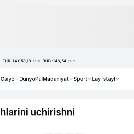
EUR :
RUB :
14 053,18
146,54
so'm
so'm
 Osiyo
Dunyo
Pul
Madaniyat
Sport
Layfstayl
larini uchirishni