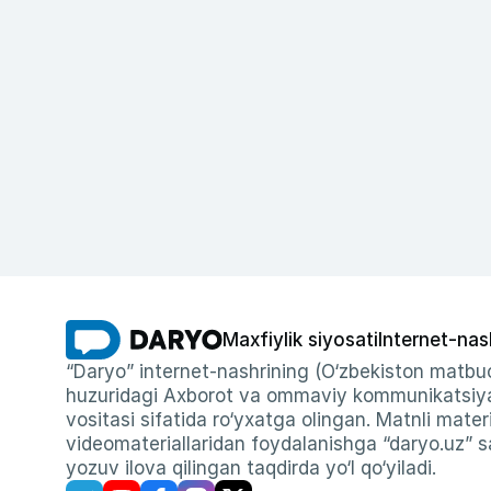
Maxfiylik siyosati
Internet-nas
“Daryo” internet-nashrining (O‘zbekiston matbuo
huzuridagi Axborot va ommaviy kommunikatsiyal
vositasi sifatida ro‘yxatga olingan. Matnli materi
videomateriallaridan foydalanishga “daryo.uz” sa
yozuv ilova qilingan taqdirda yo‘l qo‘yiladi.