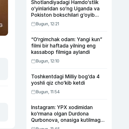
Shotlandiyadagi Hamdo‘stlik
o‘yinlaridan so‘ng Uganda va
Pokiston bokschilari g‘oyib
bo‘ldi
Bugun, 12:21
“O‘rgimchak odam: Yangi kun”
filmi bir haftada yilning eng
kassabop filmiga aylandi
Bugun, 12:10
Toshkentdagi Milliy bog‘da 4
yoshli qiz cho‘kib ketdi
Bugun, 11:54
Instagram: YPX xodimidan
ko‘rmana olgan Durdona
Qurbonova, onasiga kutilmagan
sovg‘a tayyorlagan Umid vines,
Bugun, 11:45