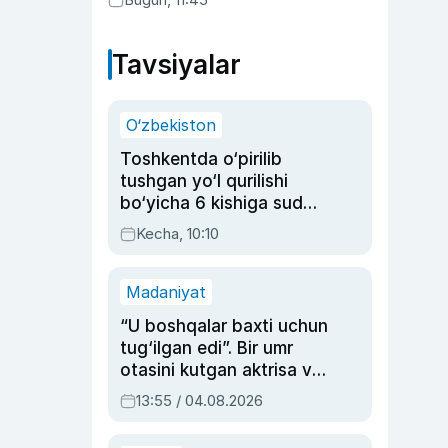
xonanda Rayhon nimadan xafa?
Tavsiyalar
O‘zbekiston
Toshkentda o‘pirilib
tushgan yo‘l qurilishi
bo‘yicha 6 kishiga sud
hukmi o‘qildi
Kecha, 10:10
Madaniyat
“U boshqalar baxti uchun
tug‘ilgan edi”. Bir umr
otasini kutgan aktrisa va
dublyaj ustasi Rimma
13:55 / 04.08.2026
Ahmedovaning
sinovlarga to‘la hayoti