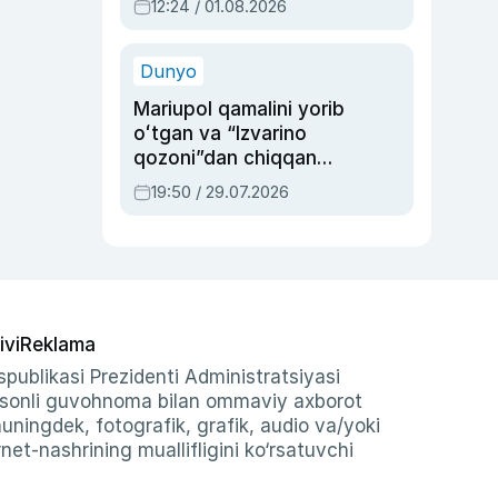
12:24 / 01.08.2026
ayblovlardan asrab
qolgan voqea
Dunyo
Mariupol qamalini yorib
oʻtgan va “Izvarino
qozoni”dan chiqqan
qahramon — Ukraina
19:50 / 29.07.2026
armiyasi bosh
qoʻmondoni Drapatiy
haqida
ivi
Reklama
publikasi Prezidenti Administratsiyasi
-sonli guvohnoma bilan ommaviy axborot
shuningdek, fotografik, grafik, audio va/yoki
et-nashrining muallifligini ko‘rsatuvchi