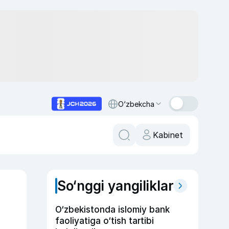
O‘zbekcha
Kabinet
So‘nggi yangiliklar
O‘zbekistonda islomiy bank
faoliyatiga o‘tish tartibi