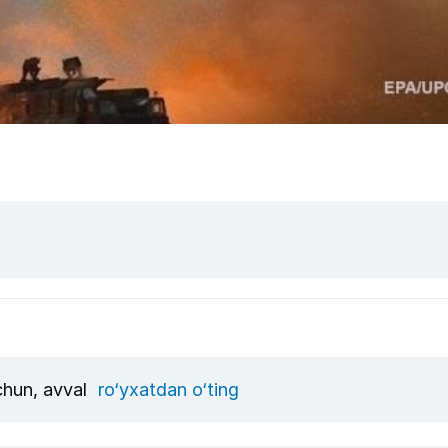
uchun, avval
ro‘yxatdan o‘ting