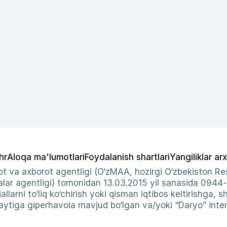
hr
Aloqa ma'lumotlari
Foydalanish shartlari
Yangiliklar arx
t va axborot agentligi (O‘zMAA, hozirgi O‘zbekiston Res
ar agentligi) tomonidan 13.03.2015 yil sanasida 0944
allarni to‘liq ko‘chirish yoki qisman iqtibos keltirishga, 
ytiga giperhavola mavjud bo‘lgan va/yoki “Daryo” intern