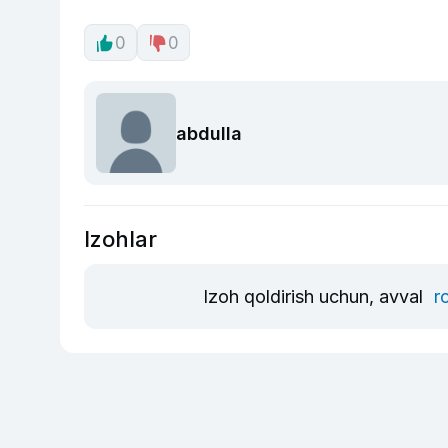
0
0
abdulla
Izohlar
Izoh qoldirish uchun, avval
r