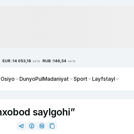
EUR :
RUB :
14 053,18
146,54
so'm
so'm
 Osiyo
Dunyo
Pul
Madaniyat
Sport
Layfstayl
hxobod saylgohi”