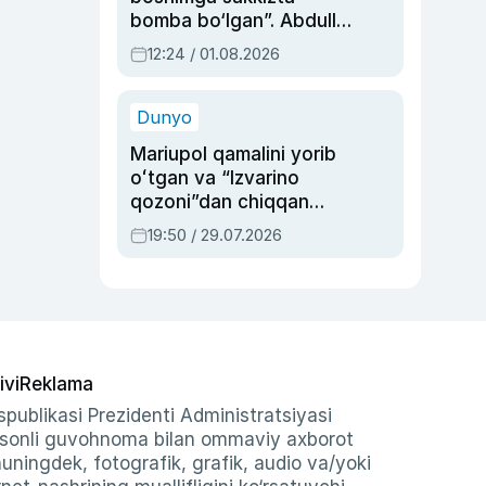
bomba bo‘lgan”. Abdulla
Oripovni siyosiy
12:24 / 01.08.2026
ayblovlardan asrab
qolgan voqea
Dunyo
Mariupol qamalini yorib
oʻtgan va “Izvarino
qozoni”dan chiqqan
qahramon — Ukraina
19:50 / 29.07.2026
armiyasi bosh
qoʻmondoni Drapatiy
haqida
ivi
Reklama
publikasi Prezidenti Administratsiyasi
-sonli guvohnoma bilan ommaviy axborot
shuningdek, fotografik, grafik, audio va/yoki