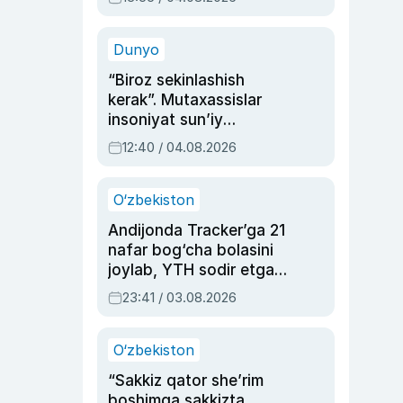
Ahmedovaning
sinovlarga to‘la hayoti
Dunyo
“Biroz sekinlashish
kerak”. Mutaxassislar
insoniyat sun’iy
intellektni boshqara
12:40 / 04.08.2026
olmay qolishidan xavotir
bildirdi
O‘zbekiston
Andijonda Tracker’ga 21
nafar bog‘cha bolasini
joylab, YTH sodir etgan
ayolga sud hukmi o‘qildi
23:41 / 03.08.2026
O‘zbekiston
“Sakkiz qator she’rim
boshimga sakkizta