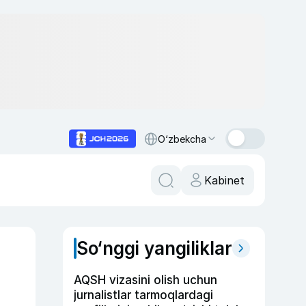
O‘zbekcha
Kabinet
So‘nggi yangiliklar
AQSH vizasini olish uchun
jurnalistlar tarmoqlardagi