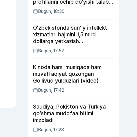
profillarini ochib qo‘yishi talab
etilishi mumkin
Bugun, 18:30
Oʻzbekistonda sunʼiy intellekt
xizmatlari hajmini 1,5 mlrd
dollarga yetkazish
rejalashtirilmoqda
Bugun, 17:52
Kinoda ham, musiqada ham
muvaffaqiyat qozongan
Gollivud yulduzlari (video)
Bugun, 17:42
Saudiya, Pokiston va Turkiya
qo‘shma mudofaa bitimi
imzoladi
Bugun, 17:23