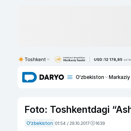
Toshkent
USD :
12 178,85
so'm
O‘zbekiston
Markaziy
Foto: Toshkentdagi “As
O‘zbekiston
01:54 / 29.10.2017
1639