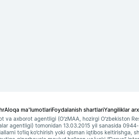
hr
Aloqa ma'lumotlari
Foydalanish shartlari
Yangiliklar arx
t va axborot agentligi (O‘zMAA, hozirgi O‘zbekiston Res
ar agentligi) tomonidan 13.03.2015 yil sanasida 0944
allarni to‘liq ko‘chirish yoki qisman iqtibos keltirishga, 