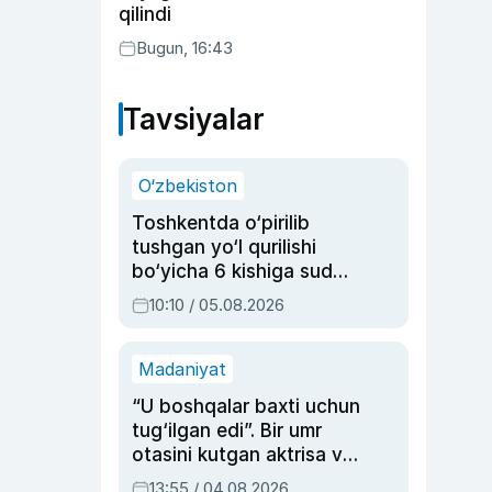
qilindi
Bugun, 16:43
Tavsiyalar
O‘zbekiston
Toshkentda o‘pirilib
tushgan yo‘l qurilishi
bo‘yicha 6 kishiga sud
hukmi o‘qildi
10:10 / 05.08.2026
Madaniyat
“U boshqalar baxti uchun
tug‘ilgan edi”. Bir umr
otasini kutgan aktrisa va
dublyaj ustasi Rimma
13:55 / 04.08.2026