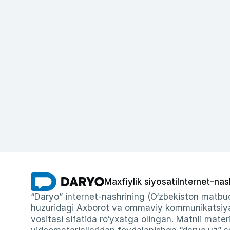
Maxfiylik siyosati
Internet-nas
“Daryo” internet-nashrining (O‘zbekiston matbuo
huzuridagi Axborot va ommaviy kommunikatsiyal
vositasi sifatida ro‘yxatga olingan. Matnli materi