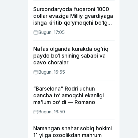
Surxondaryoda fuqaroni 1000
dollar evaziga Milliy gvardiyaga
ishga kiritib qo‘ymoqchi bo‘lgan
shaxs ushlandi
Bugun, 17:05
Nafas olganda kurakda og‘riq
paydo bo‘lishining sababi va
davo choralari
Bugun, 16:55
“Barselona” Rodri uchun
qancha to‘lamoqchi ekanligi
ma’lum bo‘ldi — Romano
Bugun, 16:50
Namangan shahar sobiq hokimi
11 yilga ozodlikdan mahrum