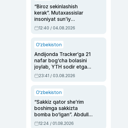
“Biroz sekinlashish
kerak”. Mutaxassislar
insoniyat sun’iy
intellektni boshqara
12:40 / 04.08.2026
olmay qolishidan xavotir
bildirdi
O‘zbekiston
Andijonda Tracker’ga 21
nafar bog‘cha bolasini
joylab, YTH sodir etgan
ayolga sud hukmi o‘qildi
23:41 / 03.08.2026
O‘zbekiston
“Sakkiz qator she’rim
boshimga sakkizta
bomba bo‘lgan”. Abdulla
Oripovni siyosiy
12:24 / 01.08.2026
ayblovlardan asrab