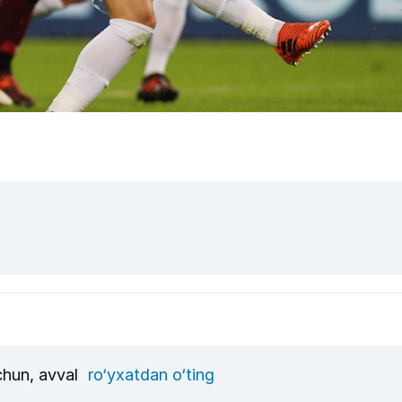
uchun, avval
ro‘yxatdan o‘ting