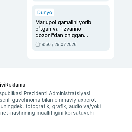
qolgan voqea
Dunyo
Mariupol qamalini yorib
oʻtgan va “Izvarino
qozoni”dan chiqqan
qahramon — Ukraina
19:50 / 29.07.2026
armiyasi bosh
qoʻmondoni Drapatiy
haqida
ivi
Reklama
publikasi Prezidenti Administratsiyasi
-sonli guvohnoma bilan ommaviy axborot
shuningdek, fotografik, grafik, audio va/yoki
et-nashrining muallifligini ko‘rsatuvchi