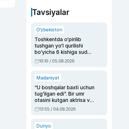
Tavsiyalar
O‘zbekiston
Toshkentda o‘pirilib
tushgan yo‘l qurilishi
bo‘yicha 6 kishiga sud
hukmi o‘qildi
10:10 / 05.08.2026
Madaniyat
“U boshqalar baxti uchun
tug‘ilgan edi”. Bir umr
otasini kutgan aktrisa va
dublyaj ustasi Rimma
13:55 / 04.08.2026
Ahmedovaning
sinovlarga to‘la hayoti
Dunyo