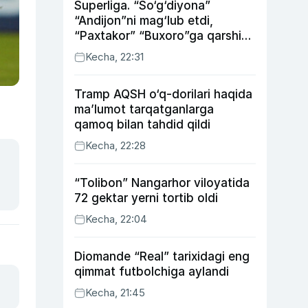
Superliga. “So‘g‘diyona”
“Andijon”ni mag‘lub etdi,
“Paxtakor” “Buxoro”ga qarshi
bahsda g‘alabani qo‘ldan
Kecha, 22:31
chiqardi
Tramp AQSH o‘q-dorilari haqida
ma’lumot tarqatganlarga
qamoq bilan tahdid qildi
Kecha, 22:28
“Tolibon” Nangarhor viloyatida
72 gektar yerni tortib oldi
Kecha, 22:04
Diomande “Real” tarixidagi eng
qimmat futbolchiga aylandi
Kecha, 21:45