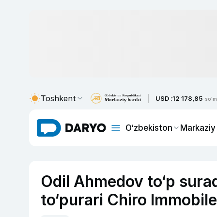
Toshkent
USD :
12 178,85
so'm
O‘zbekiston
Markaziy
Odil Ahmedov to‘p sura
to‘purari Chiro Immobileg