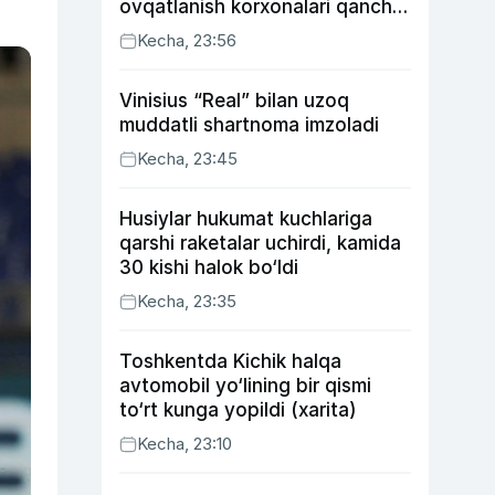
ovqatlanish korxonalari qancha
soliq toʻlagani ochiqlandi
Kecha, 23:56
Vinisius “Real” bilan uzoq
muddatli shartnoma imzoladi
Kecha, 23:45
Husiylar hukumat kuchlariga
qarshi raketalar uchirdi, kamida
30 kishi halok bo‘ldi
Kecha, 23:35
Toshkentda Kichik halqa
avtomobil yo‘lining bir qismi
to‘rt kunga yopildi (xarita)
Kecha, 23:10