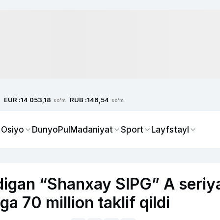
EUR :
RUB :
14 053,18
146,54
so'm
so'm
 Osiyo
Dunyo
Pul
Madaniyat
Sport
Layfstayl
digan “Shanxay SIPG” A seriy
a 70 million taklif qildi