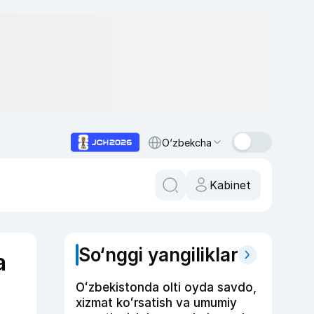
O‘zbekcha
Kabinet
So‘nggi yangiliklar
a
Oʻzbekistonda olti oyda savdo,
xizmat koʻrsatish va umumiy