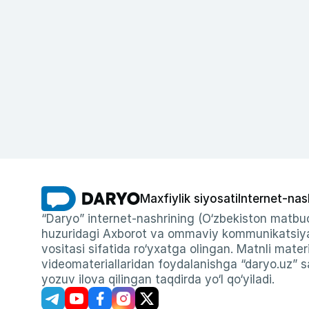
Maxfiylik siyosati
Internet-nas
“Daryo” internet-nashrining (O‘zbekiston matbuo
huzuridagi Axborot va ommaviy kommunikatsiyal
vositasi sifatida ro‘yxatga olingan. Matnli materi
videomateriallaridan foydalanishga “daryo.uz” sa
yozuv ilova qilingan taqdirda yo‘l qo‘yiladi.