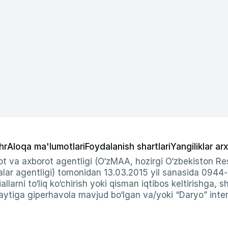
hr
Aloqa ma'lumotlari
Foydalanish shartlari
Yangiliklar arx
t va axborot agentligi (O‘zMAA, hozirgi O‘zbekiston Res
ar agentligi) tomonidan 13.03.2015 yil sanasida 0944
allarni to‘liq ko‘chirish yoki qisman iqtibos keltirishga, 
ytiga giperhavola mavjud bo‘lgan va/yoki “Daryo” intern