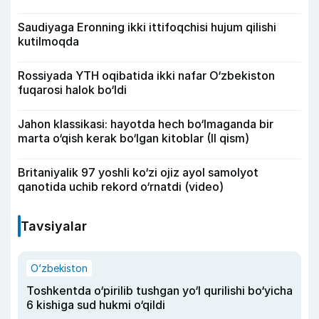
Saudiyaga Eronning ikki ittifoqchisi hujum qilishi
kutilmoqda
Rossiyada YTH oqibatida ikki nafar O‘zbekiston
fuqarosi halok bo‘ldi
Jahon klassikasi: hayotda hech bo‘lmaganda bir
marta o‘qish kerak bo‘lgan kitoblar (II qism)
Britaniyalik 97 yoshli ko‘zi ojiz ayol samolyot
qanotida uchib rekord o‘rnatdi (video)
Tavsiyalar
O‘zbekiston
Toshkentda o‘pirilib tushgan yo‘l qurilishi bo‘yicha
6 kishiga sud hukmi o‘qildi