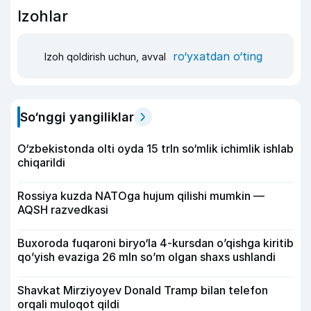
Izohlar
ro‘yxatdan o‘ting
Izoh qoldirish uchun, avval
So‘nggi yangiliklar
O‘zbekistonda olti oyda 15 trln so‘mlik ichimlik ishlab
chiqarildi
Rossiya kuzda NATOga hujum qilishi mumkin —
AQSH razvedkasi
Buxoroda fuqaroni biryo‘la 4-kursdan o’qishga kiritib
qo’yish evaziga 26 mln so’m olgan shaxs ushlandi
Shavkat Mirziyoyev Donald Tramp bilan telefon
orqali muloqot qildi