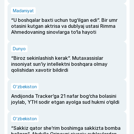
Madaniyat
“U boshqalar baxti uchun tug‘ilgan edi”. Bir umr
otasini kutgan aktrisa va dublyaj ustasi Rimma
Ahmedovaning sinovlarga to‘la hayoti
Dunyo
“Biroz sekinlashish kerak”. Mutaxassislar
insoniyat sun’iy intellektni boshqara olmay
qolishidan xavotir bildirdi
O‘zbekiston
Andijonda Tracker’ga 21 nafar bog‘cha bolasini
joylab, YTH sodir etgan ayolga sud hukmi o‘qildi
O‘zbekiston
“Sakkiz qator she’rim boshimga sakkizta bomba