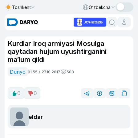
Toshkent
O‘zbekcha
Kurdlar Iroq armiyasi Mosulga
qaytadan hujum uyushtirganini
ma’lum qildi
Dunyo
01:55 / 27.10.2017
508
0
0
eldar