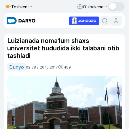
Toshkent
O‘zbekcha
Luizianada noma’lum shaxs
universitet hududida ikki talabani otib
tashladi
Dunyo
02:38 / 26.10.2017
489