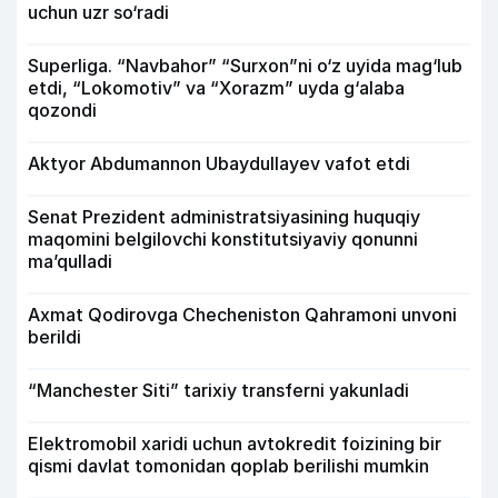
uchun uzr so‘radi
Superliga. “Navbahor” “Surxon”ni o‘z uyida mag‘lub
etdi, “Lokomotiv” va “Xorazm” uyda g‘alaba
qozondi
Aktyor Abdu­mannon Ubaydullayev vafot etdi
Senat Prezident administratsiyasining huquqiy
maqomini belgilovchi konstitutsiyaviy qonunni
ma’qulladi
Axmat Qodirovga Checheniston Qahramoni unvoni
berildi
“Manchester Siti” tarixiy transferni yakunladi
Elektromobil xaridi uchun avtokredit foizining bir
qismi davlat tomonidan qoplab berilishi mumkin