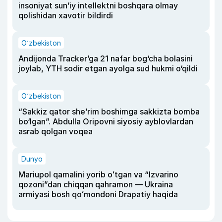
insoniyat sun’iy intellektni boshqara olmay
qolishidan xavotir bildirdi
O‘zbekiston
Andijonda Tracker’ga 21 nafar bog‘cha bolasini
joylab, YTH sodir etgan ayolga sud hukmi o‘qildi
O‘zbekiston
“Sakkiz qator she’rim boshimga sakkizta bomba
bo‘lgan”. Abdulla Oripovni siyosiy ayblovlardan
asrab qolgan voqea
Dunyo
Mariupol qamalini yorib oʻtgan va “Izvarino
qozoni”dan chiqqan qahramon — Ukraina
armiyasi bosh qoʻmondoni Drapatiy haqida