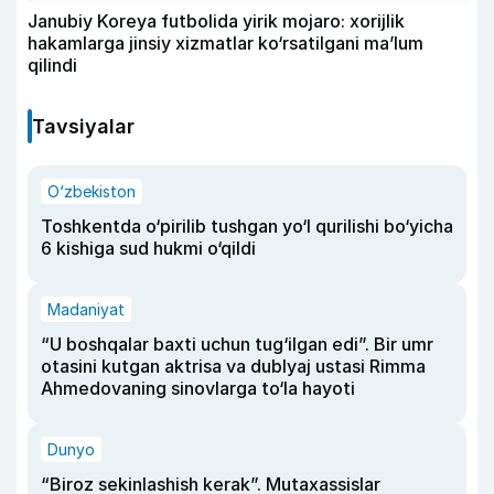
Janubiy Koreya futbolida yirik mojaro: xorijlik
hakamlarga jinsiy xizmatlar ko‘rsatilgani ma’lum
qilindi
Tavsiyalar
O‘zbekiston
Toshkentda o‘pirilib tushgan yo‘l qurilishi bo‘yicha
6 kishiga sud hukmi o‘qildi
Madaniyat
“U boshqalar baxti uchun tug‘ilgan edi”. Bir umr
otasini kutgan aktrisa va dublyaj ustasi Rimma
Ahmedovaning sinovlarga to‘la hayoti
Dunyo
“Biroz sekinlashish kerak”. Mutaxassislar