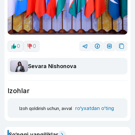
0
0
Sevara Nishonova
Izohlar
ro‘yxatdan o‘ting
Izoh qoldirish uchun, avval
So‘nggi yangiliklar