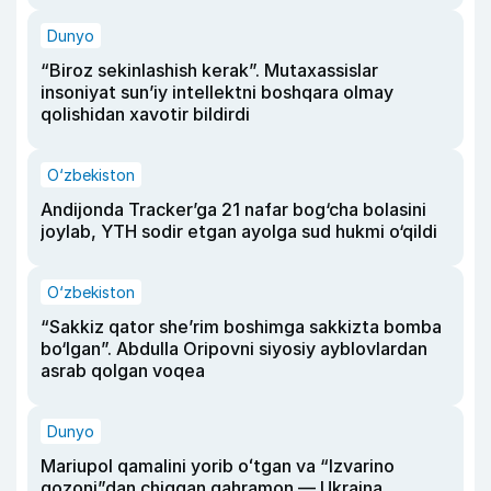
Dunyo
“Biroz sekinlashish kerak”. Mutaxassislar
insoniyat sun’iy intellektni boshqara olmay
qolishidan xavotir bildirdi
O‘zbekiston
Andijonda Tracker’ga 21 nafar bog‘cha bolasini
joylab, YTH sodir etgan ayolga sud hukmi o‘qildi
O‘zbekiston
“Sakkiz qator she’rim boshimga sakkizta bomba
bo‘lgan”. Abdulla Oripovni siyosiy ayblovlardan
asrab qolgan voqea
Dunyo
Mariupol qamalini yorib oʻtgan va “Izvarino
qozoni”dan chiqqan qahramon — Ukraina