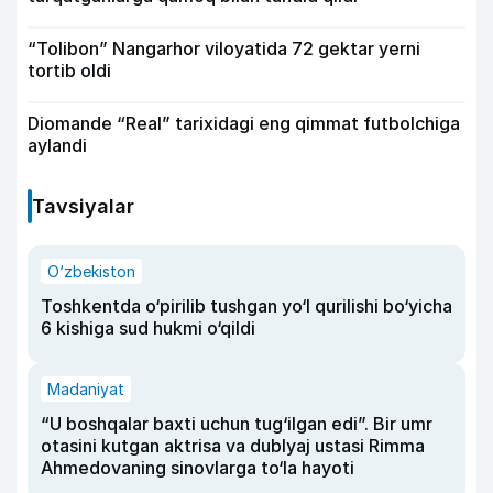
“Tolibon” Nangarhor viloyatida 72 gektar yerni
tortib oldi
Diomande “Real” tarixidagi eng qimmat futbolchiga
aylandi
Tavsiyalar
O‘zbekiston
Toshkentda o‘pirilib tushgan yo‘l qurilishi bo‘yicha
6 kishiga sud hukmi o‘qildi
Madaniyat
“U boshqalar baxti uchun tug‘ilgan edi”. Bir umr
otasini kutgan aktrisa va dublyaj ustasi Rimma
Ahmedovaning sinovlarga to‘la hayoti