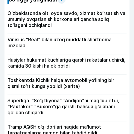
Oʻzbekistonda olti oyda savdo, xizmat koʻrsatish va
umumiy ovqatlanish korxonalari qancha soliq
toʻlagani ochiqlandi
Vinisius “Real” bilan uzoq muddatli shartnoma
imzoladi
Husiylar hukumat kuchlariga qarshi raketalar uchirdi,
kamida 30 kishi halok bo‘ldi
Toshkentda Kichik halqa avtomobil yo‘lining bir
qismi to‘rt kunga yopildi (xarita)
Superliga. “So‘g‘diyona” “Andijon”ni mag‘lub etdi,
“Paxtakor” “Buxoro”ga qarshi bahsda g‘alabani
qo‘ldan chiqardi
Tramp AQSH o‘q-dorilari haqida ma’lumot
tarqatganlarga qamoq bilan tahdid qildi