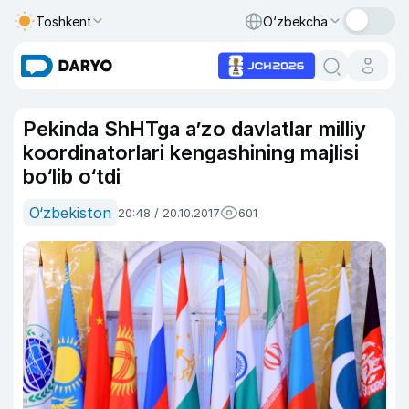
Toshkent
O‘zbekcha
Pekinda ShHTga a’zo davlatlar milliy
koordinatorlari kengashining majlisi
bo‘lib o‘tdi
O‘zbekiston
20:48 / 20.10.2017
601