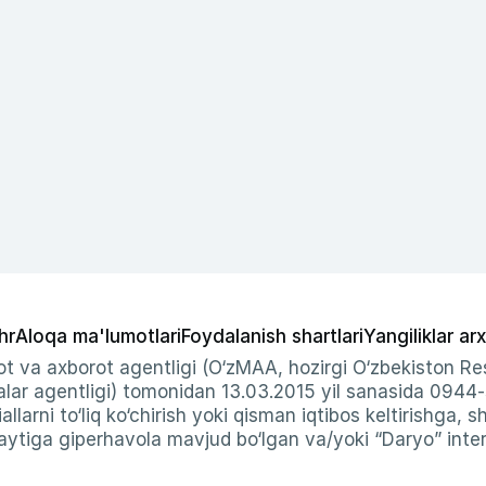
hr
Aloqa ma'lumotlari
Foydalanish shartlari
Yangiliklar arx
t va axborot agentligi (O‘zMAA, hozirgi O‘zbekiston Res
ar agentligi) tomonidan 13.03.2015 yil sanasida 0944
allarni to‘liq ko‘chirish yoki qisman iqtibos keltirishga, 
ytiga giperhavola mavjud bo‘lgan va/yoki “Daryo” intern