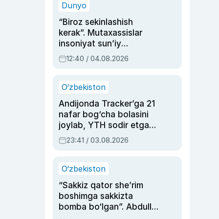
Dunyo
“Biroz sekinlashish
kerak”. Mutaxassislar
insoniyat sun’iy
intellektni boshqara
12:40 / 04.08.2026
olmay qolishidan xavotir
bildirdi
O‘zbekiston
Andijonda Tracker’ga 21
nafar bog‘cha bolasini
joylab, YTH sodir etgan
ayolga sud hukmi o‘qildi
23:41 / 03.08.2026
O‘zbekiston
“Sakkiz qator she’rim
boshimga sakkizta
bomba bo‘lgan”. Abdulla
Oripovni siyosiy