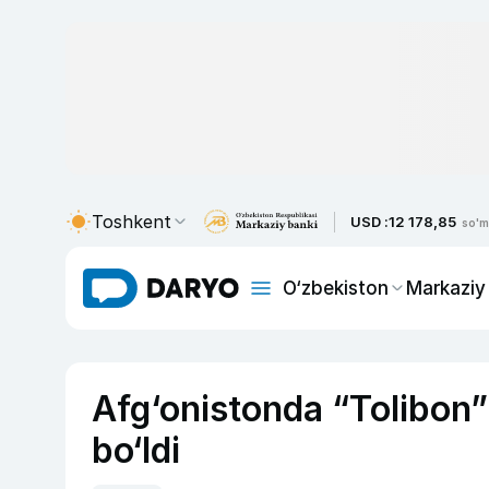
Toshkent
USD :
12 178,85
so'm
O‘zbekiston
Markaziy
Afg‘onistonda “Tolibon” 
bo‘ldi