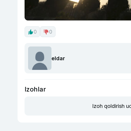
0
0
eldar
Izohlar
Izoh qoldirish 