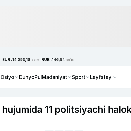
EUR :
RUB :
14 053,18
146,54
so'm
so'm
 Osiyo
Dunyo
Pul
Madaniyat
Sport
Layfstayl
hujumida 11 politsiyachi halo