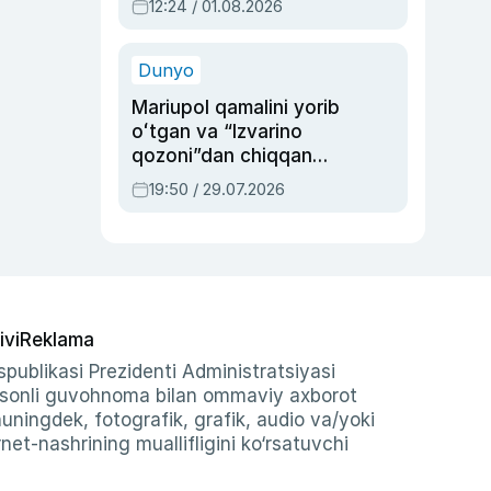
12:24 / 01.08.2026
ayblovlardan asrab
qolgan voqea
Dunyo
Mariupol qamalini yorib
oʻtgan va “Izvarino
qozoni”dan chiqqan
qahramon — Ukraina
19:50 / 29.07.2026
armiyasi bosh
qoʻmondoni Drapatiy
haqida
ivi
Reklama
publikasi Prezidenti Administratsiyasi
-sonli guvohnoma bilan ommaviy axborot
shuningdek, fotografik, grafik, audio va/yoki
et-nashrining muallifligini ko‘rsatuvchi