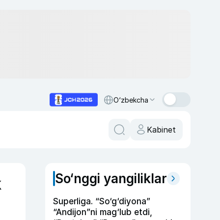
O‘zbekcha
Kabinet
So‘nggi yangiliklar
k
Superliga. “So‘g‘diyona”
“Andijon”ni mag‘lub etdi,