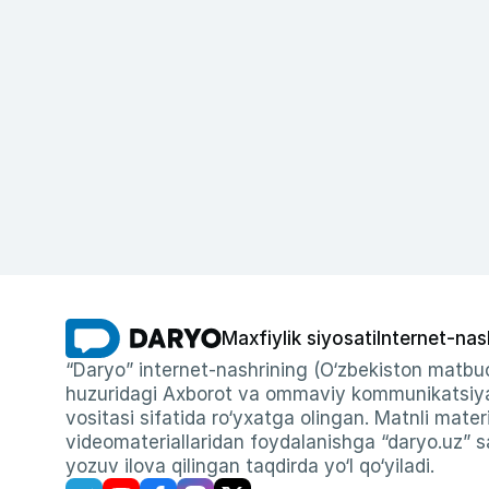
Maxfiylik siyosati
Internet-nas
“Daryo” internet-nashrining (O‘zbekiston matbuo
huzuridagi Axborot va ommaviy kommunikatsiyal
vositasi sifatida ro‘yxatga olingan. Matnli materi
videomateriallaridan foydalanishga “daryo.uz” sa
yozuv ilova qilingan taqdirda yo‘l qo‘yiladi.