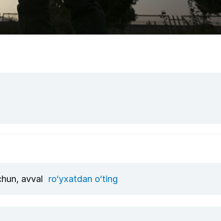
uchun, avval
ro‘yxatdan o‘ting