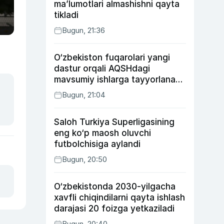
ma’lumotlari almashishni qayta
tikladi
Bugun, 21:36
O‘zbekiston fuqarolari yangi
dastur orqali AQSHdagi
mavsumiy ishlarga tayyorlanadi
va joylashtiriladi
Bugun, 21:04
Saloh Turkiya Superligasining
eng ko‘p maosh oluvchi
futbolchisiga aylandi
Bugun, 20:50
O‘zbekistonda 2030-yilgacha
xavfli chiqindilarni qayta ishlash
darajasi 20 foizga yetkaziladi
Bugun, 20:40