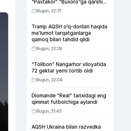
“Paxtakor” “Buxoro”ga qarshi
bahsda g‘alabani qo‘ldan
Bugun, 22:31
chiqardi
Tramp AQSH o‘q-dorilari haqida
ma’lumot tarqatganlarga
qamoq bilan tahdid qildi
Bugun, 22:28
“Tolibon” Nangarhor viloyatida
72 gektar yerni tortib oldi
Bugun, 22:04
Diomande “Real” tarixidagi eng
qimmat futbolchiga aylandi
Bugun, 21:45
AQSH Ukraina bilan razvedka