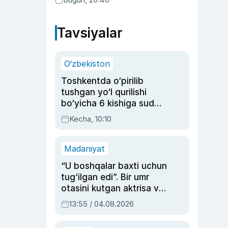
Tavsiyalar
O‘zbekiston
Toshkentda o‘pirilib
tushgan yo‘l qurilishi
bo‘yicha 6 kishiga sud
hukmi o‘qildi
Kecha, 10:10
Madaniyat
“U boshqalar baxti uchun
tug‘ilgan edi”. Bir umr
otasini kutgan aktrisa va
dublyaj ustasi Rimma
13:55 / 04.08.2026
Ahmedovaning
sinovlarga to‘la hayoti