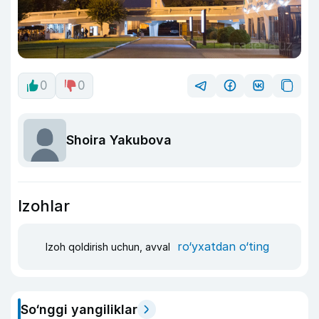
0
0
Shoira Yakubova
Izohlar
ro‘yxatdan o‘ting
Izoh qoldirish uchun, avval
So‘nggi yangiliklar