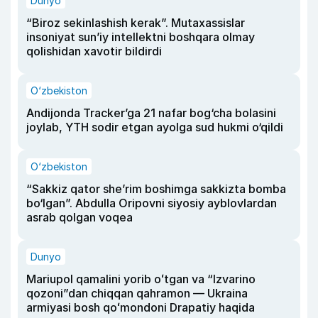
Dunyo
“Biroz sekinlashish kerak”. Mutaxassislar
insoniyat sun’iy intellektni boshqara olmay
qolishidan xavotir bildirdi
O‘zbekiston
Andijonda Tracker’ga 21 nafar bog‘cha bolasini
joylab, YTH sodir etgan ayolga sud hukmi o‘qildi
O‘zbekiston
“Sakkiz qator she’rim boshimga sakkizta bomba
bo‘lgan”. Abdulla Oripovni siyosiy ayblovlardan
asrab qolgan voqea
Dunyo
Mariupol qamalini yorib oʻtgan va “Izvarino
qozoni”dan chiqqan qahramon — Ukraina
armiyasi bosh qoʻmondoni Drapatiy haqida