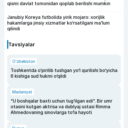
qismi davlat tomonidan qoplab berilishi mumkin
Janubiy Koreya futbolida yirik mojaro: xorijlik
hakamlarga jinsiy xizmatlar ko‘rsatilgani ma’lum
qilindi
Tavsiyalar
O‘zbekiston
Toshkentda o‘pirilib tushgan yo‘l qurilishi bo‘yicha
6 kishiga sud hukmi o‘qildi
Madaniyat
“U boshqalar baxti uchun tug‘ilgan edi”. Bir umr
otasini kutgan aktrisa va dublyaj ustasi Rimma
Ahmedovaning sinovlarga to‘la hayoti