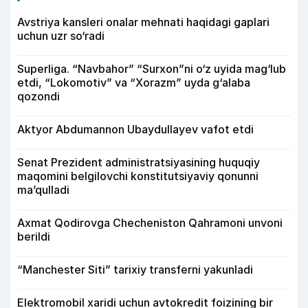
Avstriya kansleri onalar mehnati haqidagi gaplari
uchun uzr so‘radi
Superliga. “Navbahor” “Surxon”ni o‘z uyida mag‘lub
etdi, “Lokomotiv” va “Xorazm” uyda g‘alaba
qozondi
Aktyor Abdu­mannon Ubaydullayev vafot etdi
Senat Prezident administratsiyasining huquqiy
maqomini belgilovchi konstitutsiyaviy qonunni
ma’qulladi
Axmat Qodirovga Checheniston Qahramoni unvoni
berildi
“Manchester Siti” tarixiy transferni yakunladi
Elektromobil xaridi uchun avtokredit foizining bir