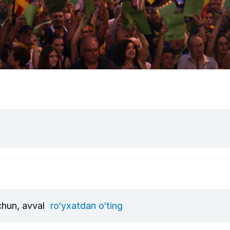
uchun, avval
ro‘yxatdan o‘ting