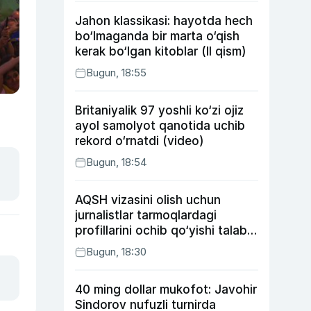
Jahon klassikasi: hayotda hech
bo‘lmaganda bir marta o‘qish
kerak bo‘lgan kitoblar (II qism)
Bugun, 18:55
Britaniyalik 97 yoshli ko‘zi ojiz
ayol samolyot qanotida uchib
rekord o‘rnatdi (video)
Bugun, 18:54
AQSH vizasini olish uchun
jurnalistlar tarmoqlardagi
profillarini ochib qo‘yishi talab
etilishi mumkin
Bugun, 18:30
40 ming dollar mukofot: Javohir
Sindorov nufuzli turnirda