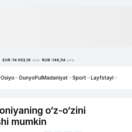
EUR :
RUB :
14 053,18
146,54
so'm
so'm
 Osiyo
Dunyo
Pul
Madaniyat
Sport
Layfstayl
oniyaning o‘z-o‘zini
ishi mumkin