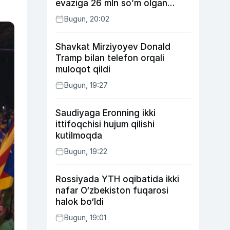
evaziga 26 mln so’m olgan
shaxs ushlandi
Bugun, 20:02
Shavkat Mirziyoyev Donald
Tramp bilan telefon orqali
muloqot qildi
Bugun, 19:27
Saudiyaga Eronning ikki
ittifoqchisi hujum qilishi
kutilmoqda
Bugun, 19:22
Rossiyada YTH oqibatida ikki
nafar O‘zbekiston fuqarosi
halok bo‘ldi
Bugun, 19:01