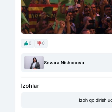
0
0
Sevara Nishonova
Izohlar
Izoh qoldirish 