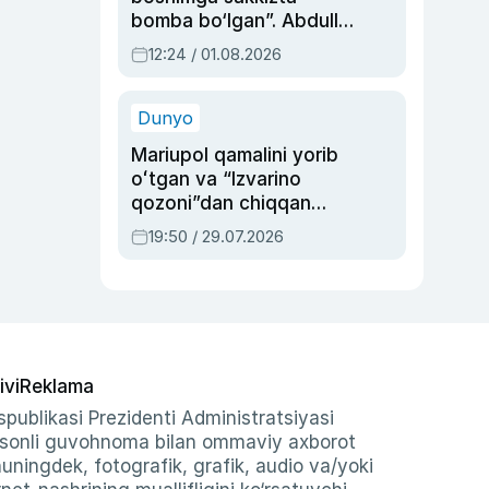
bomba bo‘lgan”. Abdulla
Oripovni siyosiy
12:24 / 01.08.2026
ayblovlardan asrab
qolgan voqea
Dunyo
Mariupol qamalini yorib
oʻtgan va “Izvarino
qozoni”dan chiqqan
qahramon — Ukraina
19:50 / 29.07.2026
armiyasi bosh
qoʻmondoni Drapatiy
haqida
ivi
Reklama
publikasi Prezidenti Administratsiyasi
-sonli guvohnoma bilan ommaviy axborot
shuningdek, fotografik, grafik, audio va/yoki