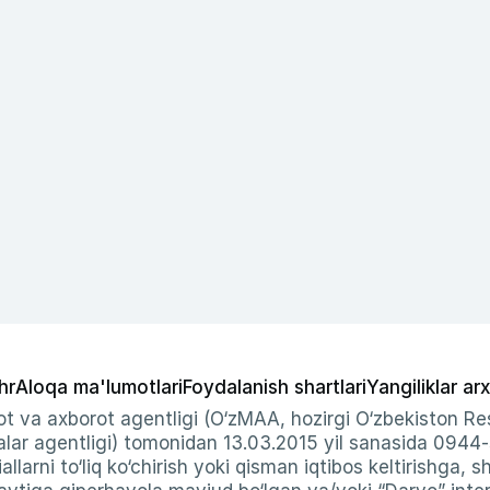
hr
Aloqa ma'lumotlari
Foydalanish shartlari
Yangiliklar arx
t va axborot agentligi (O‘zMAA, hozirgi O‘zbekiston Res
ar agentligi) tomonidan 13.03.2015 yil sanasida 0944
allarni to‘liq ko‘chirish yoki qisman iqtibos keltirishga, 