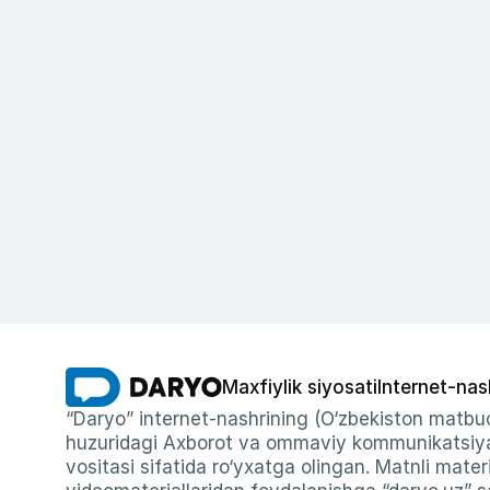
Maxfiylik siyosati
Internet-nas
“Daryo” internet-nashrining (O‘zbekiston matbuo
huzuridagi Axborot va ommaviy kommunikatsiyal
vositasi sifatida ro‘yxatga olingan. Matnli materi