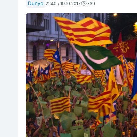
Dunyo
21:40 / 19.10.2017
739