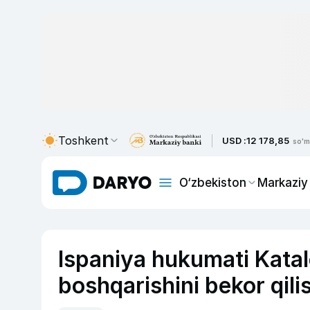
Toshkent
USD :
12 178,85
so'm
O‘zbekiston
Markaziy
Ispaniya hukumati Katal
boshqarishini bekor qil