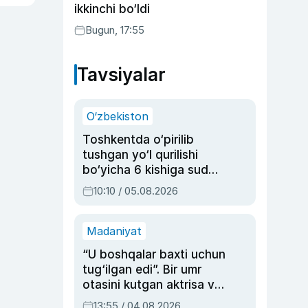
ikkinchi bo‘ldi
Bugun, 17:55
Tavsiyalar
O‘zbekiston
Toshkentda o‘pirilib
tushgan yo‘l qurilishi
bo‘yicha 6 kishiga sud
hukmi o‘qildi
10:10 / 05.08.2026
Madaniyat
“U boshqalar baxti uchun
tug‘ilgan edi”. Bir umr
otasini kutgan aktrisa va
dublyaj ustasi Rimma
13:55 / 04.08.2026