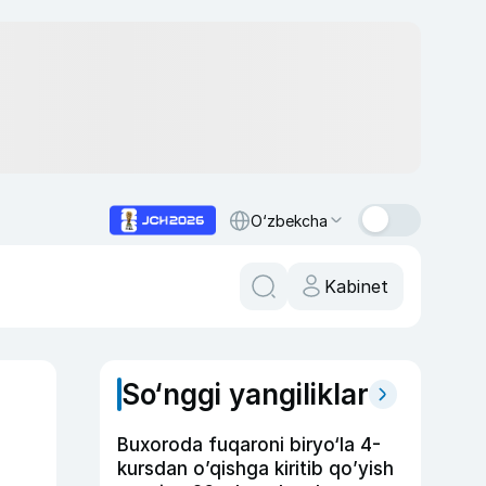
O‘zbekcha
Kabinet
So‘nggi yangiliklar
Buxoroda fuqaroni biryo‘la 4-
kursdan o’qishga kiritib qo’yish