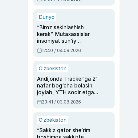
Ahmedovaning
sinovlarga to‘la hayoti
Dunyo
“Biroz sekinlashish
kerak”. Mutaxassislar
insoniyat sun’iy
intellektni boshqara
12:40 / 04.08.2026
olmay qolishidan xavotir
bildirdi
O‘zbekiston
Andijonda Tracker’ga 21
nafar bog‘cha bolasini
joylab, YTH sodir etgan
ayolga sud hukmi o‘qildi
23:41 / 03.08.2026
O‘zbekiston
“Sakkiz qator she’rim
boshimga sakkizta