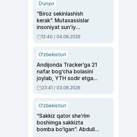
Dunyo
“Biroz sekinlashish
kerak”. Mutaxassislar
insoniyat sun’iy
intellektni boshqara
12:40 / 04.08.2026
olmay qolishidan xavotir
bildirdi
O‘zbekiston
Andijonda Tracker’ga 21
nafar bog‘cha bolasini
joylab, YTH sodir etgan
ayolga sud hukmi o‘qildi
23:41 / 03.08.2026
O‘zbekiston
“Sakkiz qator she’rim
boshimga sakkizta
bomba bo‘lgan”. Abdulla
Oripovni siyosiy