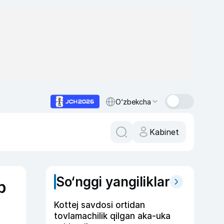
O‘zbekcha
Kabinet
So‘nggi yangiliklar
b
Kottej savdosi ortidan
tovlamachilik qilgan aka-uka