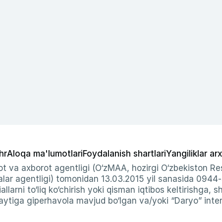
hr
Aloqa ma'lumotlari
Foydalanish shartlari
Yangiliklar arx
t va axborot agentligi (O‘zMAA, hozirgi O‘zbekiston Res
ar agentligi) tomonidan 13.03.2015 yil sanasida 0944
allarni to‘liq ko‘chirish yoki qisman iqtibos keltirishga, 
ytiga giperhavola mavjud bo‘lgan va/yoki “Daryo” intern