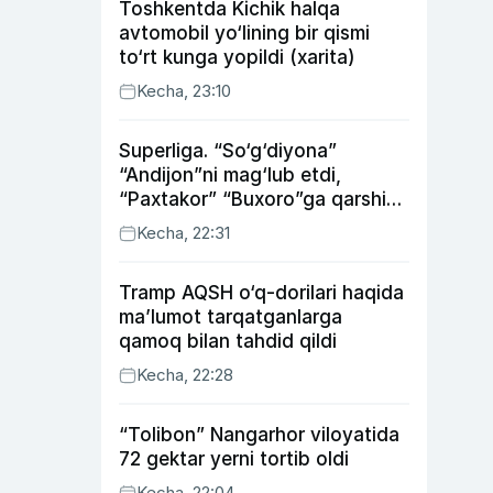
Toshkentda Kichik halqa
avtomobil yo‘lining bir qismi
to‘rt kunga yopildi (xarita)
Kecha, 23:10
Superliga. “So‘g‘diyona”
“Andijon”ni mag‘lub etdi,
“Paxtakor” “Buxoro”ga qarshi
bahsda g‘alabani qo‘ldan
Kecha, 22:31
chiqardi
Tramp AQSH o‘q-dorilari haqida
ma’lumot tarqatganlarga
qamoq bilan tahdid qildi
Kecha, 22:28
“Tolibon” Nangarhor viloyatida
72 gektar yerni tortib oldi
Kecha, 22:04