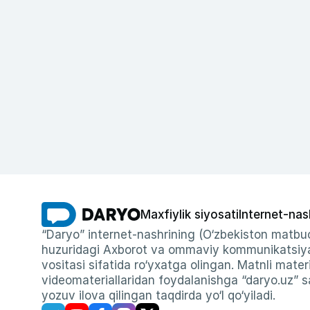
Maxfiylik siyosati
Internet-nas
“Daryo” internet-nashrining (O‘zbekiston matbuo
huzuridagi Axborot va ommaviy kommunikatsiyal
vositasi sifatida ro‘yxatga olingan. Matnli materi
videomateriallaridan foydalanishga “daryo.uz” sa
yozuv ilova qilingan taqdirda yo‘l qo‘yiladi.