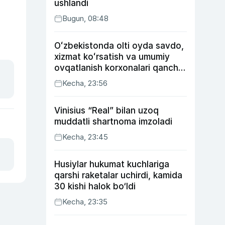
ushlandi
Bugun, 08:48
Oʻzbekistonda olti oyda savdo,
xizmat koʻrsatish va umumiy
ovqatlanish korxonalari qancha
soliq toʻlagani ochiqlandi
Kecha, 23:56
Vinisius “Real” bilan uzoq
muddatli shartnoma imzoladi
Kecha, 23:45
Husiylar hukumat kuchlariga
qarshi raketalar uchirdi, kamida
30 kishi halok bo‘ldi
Kecha, 23:35