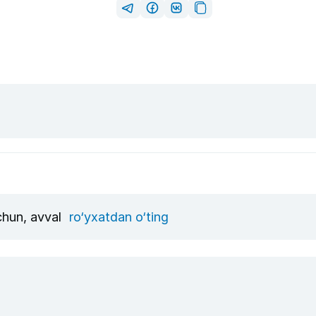
uchun, avval
ro‘yxatdan o‘ting