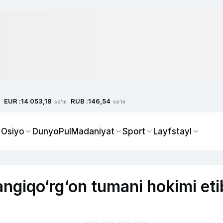
EUR :
RUB :
14 053,18
146,54
so'm
so'm
 Osiyo
Dunyo
Pul
Madaniyat
Sport
Layfstayl
ngiqo‘rg‘on tumani hokimi eti