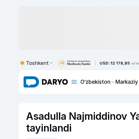
Toshkent
USD :
12 178,85
so'm
O‘zbekiston
Markaziy
Asadulla Najmiddinov Ya
tayinlandi