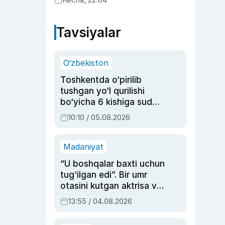
Tavsiyalar
O‘zbekiston
Toshkentda o‘pirilib
tushgan yo‘l qurilishi
bo‘yicha 6 kishiga sud
hukmi o‘qildi
10:10 / 05.08.2026
Madaniyat
“U boshqalar baxti uchun
tug‘ilgan edi”. Bir umr
otasini kutgan aktrisa va
dublyaj ustasi Rimma
13:55 / 04.08.2026
Ahmedovaning
sinovlarga to‘la hayoti