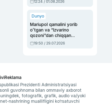
12:24 / 01.08.2026
ayblovlardan asrab
qolgan voqea
Dunyo
Mariupol qamalini yorib
oʻtgan va “Izvarino
qozoni”dan chiqqan
qahramon — Ukraina
19:50 / 29.07.2026
armiyasi bosh
qoʻmondoni Drapatiy
haqida
ivi
Reklama
publikasi Prezidenti Administratsiyasi
-sonli guvohnoma bilan ommaviy axborot
shuningdek, fotografik, grafik, audio va/yoki
et-nashrining muallifligini ko‘rsatuvchi