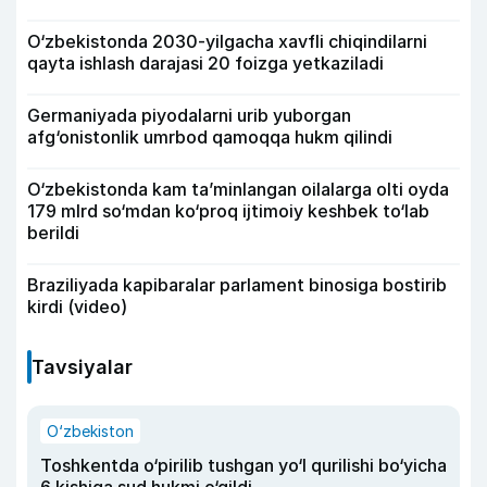
O‘zbekistonda 2030-yilgacha xavfli chiqindilarni
qayta ishlash darajasi 20 foizga yetkaziladi
Germaniyada piyodalarni urib yuborgan
afg‘onistonlik umrbod qamoqqa hukm qilindi
O‘zbekistonda kam ta’minlangan oilalarga olti oyda
179 mlrd so‘mdan ko‘proq ijtimoiy keshbek to‘lab
berildi
Braziliyada kapibaralar parlament binosiga bostirib
kirdi (video)
Tavsiyalar
O‘zbekiston
Toshkentda o‘pirilib tushgan yo‘l qurilishi bo‘yicha