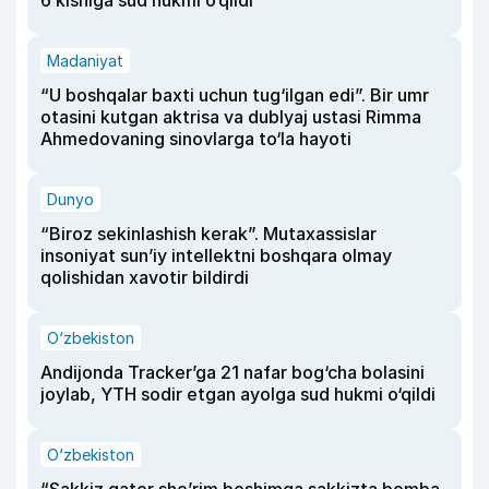
6 kishiga sud hukmi o‘qildi
Madaniyat
“U boshqalar baxti uchun tug‘ilgan edi”. Bir umr
otasini kutgan aktrisa va dublyaj ustasi Rimma
Ahmedovaning sinovlarga to‘la hayoti
Dunyo
“Biroz sekinlashish kerak”. Mutaxassislar
insoniyat sun’iy intellektni boshqara olmay
qolishidan xavotir bildirdi
O‘zbekiston
Andijonda Tracker’ga 21 nafar bog‘cha bolasini
joylab, YTH sodir etgan ayolga sud hukmi o‘qildi
O‘zbekiston