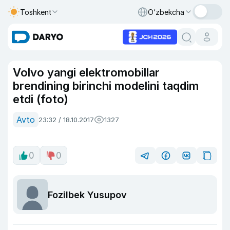
Toshkent
O‘zbekcha
Volvo yangi elektromobillar
brendining birinchi modelini taqdim
etdi (foto)
Avto
23:32 / 18.10.2017
1327
0
0
Fozilbek Yusupov