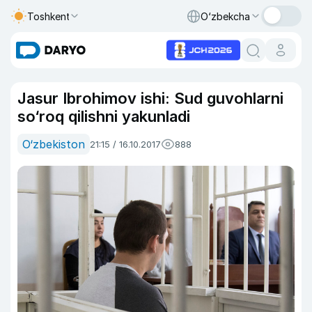
Toshkent
O‘zbekcha
Jasur Ibrohimov ishi: Sud guvohlarni
so‘roq qilishni yakunladi
O‘zbekiston
21:15 / 16.10.2017
888