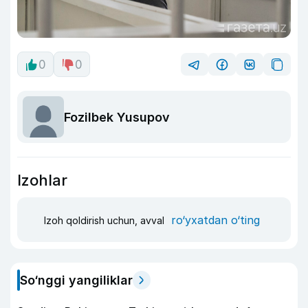
0
0
Fozilbek Yusupov
Izohlar
ro‘yxatdan o‘ting
Izoh qoldirish uchun, avval
So‘nggi yangiliklar