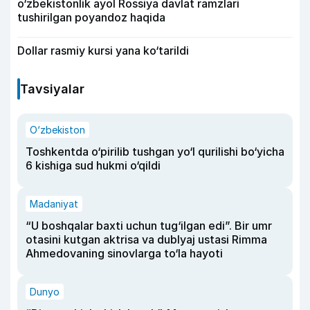
o‘zbekistonlik ayol Rossiya davlat ramzlari
tushirilgan poyandoz haqida
Dollar rasmiy kursi yana ko‘tarildi
Tavsiyalar
O‘zbekiston
Toshkentda o‘pirilib tushgan yo‘l qurilishi bo‘yicha
6 kishiga sud hukmi o‘qildi
Madaniyat
“U boshqalar baxti uchun tug‘ilgan edi”. Bir umr
otasini kutgan aktrisa va dublyaj ustasi Rimma
Ahmedovaning sinovlarga to‘la hayoti
Dunyo