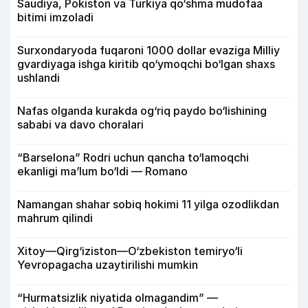
Saudiya, Pokiston va Turkiya qo‘shma mudofaa
bitimi imzoladi
Surxondaryoda fuqaroni 1000 dollar evaziga Milliy
gvardiyaga ishga kiritib qo‘ymoqchi bo‘lgan shaxs
ushlandi
Nafas olganda kurakda og‘riq paydo bo‘lishining
sababi va davo choralari
“Barselona” Rodri uchun qancha to‘lamoqchi
ekanligi ma’lum bo‘ldi — Romano
Namangan shahar sobiq hokimi 11 yilga ozodlikdan
mahrum qilindi
Xitoy—Qirg‘iziston—O‘zbekiston temiryo‘li
Yevropagacha uzaytirilishi mumkin
“Hurmatsizlik niyatida olmagandim” —