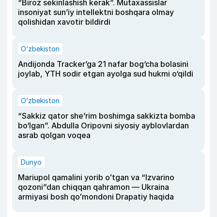
“Biroz sekinlashish kerak”. Mutaxassislar
insoniyat sun’iy intellektni boshqara olmay
qolishidan xavotir bildirdi
O‘zbekiston
Andijonda Tracker’ga 21 nafar bog‘cha bolasini
joylab, YTH sodir etgan ayolga sud hukmi o‘qildi
O‘zbekiston
“Sakkiz qator she’rim boshimga sakkizta bomba
bo‘lgan”. Abdulla Oripovni siyosiy ayblovlardan
asrab qolgan voqea
Dunyo
Mariupol qamalini yorib oʻtgan va “Izvarino
qozoni”dan chiqqan qahramon — Ukraina
armiyasi bosh qoʻmondoni Drapatiy haqida