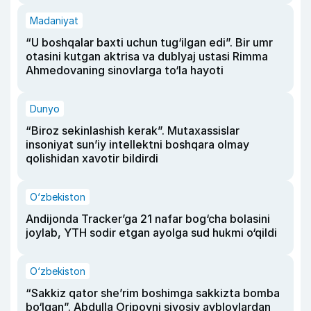
Madaniyat
“U boshqalar baxti uchun tug‘ilgan edi”. Bir umr
otasini kutgan aktrisa va dublyaj ustasi Rimma
Ahmedovaning sinovlarga to‘la hayoti
Dunyo
“Biroz sekinlashish kerak”. Mutaxassislar
insoniyat sun’iy intellektni boshqara olmay
qolishidan xavotir bildirdi
O‘zbekiston
Andijonda Tracker’ga 21 nafar bog‘cha bolasini
joylab, YTH sodir etgan ayolga sud hukmi o‘qildi
O‘zbekiston
“Sakkiz qator she’rim boshimga sakkizta bomba
bo‘lgan”. Abdulla Oripovni siyosiy ayblovlardan