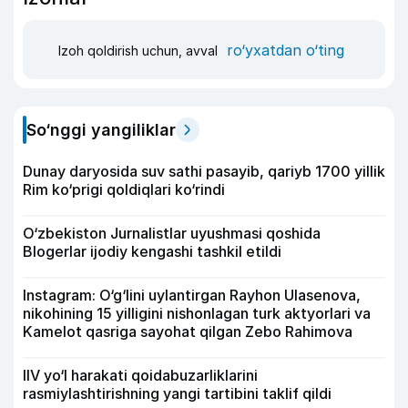
ro‘yxatdan o‘ting
Izoh qoldirish uchun, avval
So‘nggi yangiliklar
Dunay daryosida suv sathi pasayib, qariyb 1700 yillik
Rim ko‘prigi qoldiqlari ko‘rindi
O‘zbekiston Jurnalistlar uyushmasi qoshida
Blogerlar ijodiy kengashi tashkil etildi
Instagram: O‘g‘lini uylantirgan Rayhon Ulasenova,
nikohining 15 yilligini nishonlagan turk aktyorlari va
Kamelot qasriga sayohat qilgan Zebo Rahimova
IIV yo‘l harakati qoidabuzarliklarini
rasmiylashtirishning yangi tartibini taklif qildi