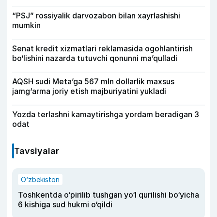
“PSJ” rossiyalik darvozabon bilan xayrlashishi
mumkin
Senat kredit xizmatlari reklamasida ogohlantirish
bo‘lishini nazarda tutuvchi qonunni ma’qulladi
AQSH sudi Meta’ga 567 mln dollarlik maxsus
jamg‘arma joriy etish majburiyatini yukladi
Yozda terlashni kamaytirishga yordam beradigan 3
odat
Tavsiyalar
O‘zbekiston
Toshkentda o‘pirilib tushgan yo‘l qurilishi bo‘yicha
6 kishiga sud hukmi o‘qildi