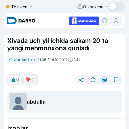
Toshkent
O‘zbekcha
Xivada uch yil ichida salkam 20 ta
yangi mehmonxona quriladi
O‘zbekiston
21:05 / 14.10.2017
841
0
0
abdulla
Izohlar