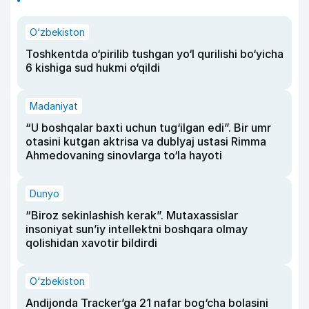
O‘zbekiston
Toshkentda o‘pirilib tushgan yo‘l qurilishi bo‘yicha
6 kishiga sud hukmi o‘qildi
Madaniyat
“U boshqalar baxti uchun tug‘ilgan edi”. Bir umr
otasini kutgan aktrisa va dublyaj ustasi Rimma
Ahmedovaning sinovlarga to‘la hayoti
Dunyo
“Biroz sekinlashish kerak”. Mutaxassislar
insoniyat sun’iy intellektni boshqara olmay
qolishidan xavotir bildirdi
O‘zbekiston
Andijonda Tracker’ga 21 nafar bog‘cha bolasini