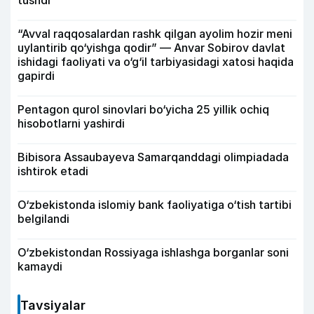
tushdi
“Avval raqqosalardan rashk qilgan ayolim hozir meni
uylantirib qo‘yishga qodir” — Anvar Sobirov davlat
ishidagi faoliyati va o‘g‘il tarbiyasidagi xatosi haqida
gapirdi
Pentagon qurol sinovlari bo‘yicha 25 yillik ochiq
hisobotlarni yashirdi
Bibisora Assaubayeva Samarqanddagi olimpiadada
ishtirok etadi
O‘zbekistonda islomiy bank faoliyatiga o‘tish tartibi
belgilandi
O‘zbekistondan Rossiyaga ishlashga borganlar soni
kamaydi
Tavsiyalar