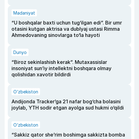
Madaniyat
“U boshqalar baxti uchun tug‘ilgan edi”. Bir umr
otasini kutgan aktrisa va dublyaj ustasi Rimma
Ahmedovaning sinovlarga to‘la hayoti
Dunyo
“Biroz sekinlashish kerak”. Mutaxassislar
insoniyat sun’iy intellektni boshqara olmay
qolishidan xavotir bildirdi
O‘zbekiston
Andijonda Tracker’ga 21 nafar bog‘cha bolasini
joylab, YTH sodir etgan ayolga sud hukmi o‘qildi
O‘zbekiston
“Sakkiz qator she’rim boshimga sakkizta bomba