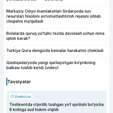
Markaziy Osiyo mamlakatlari Sirdaryoda suv
resurslari hisobini avtomatlashtirish rejasini ishlab
chiqishni ma’qulladi
Bolalarda quruq yo‘talni tezda davolash uchun nima
qilish kerak?
Turkiya Qora dengizda kemalar harakatini chekladi
Qashqadaryoda yangi qurilayotgan ko‘prikning
balkasi tushib ketdi (video)
Tavsiyalar
O‘zbekiston
Toshkentda o‘pirilib tushgan yo‘l qurilishi bo‘yicha
6 kishiga sud hukmi o‘qildi