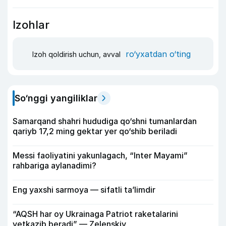
Izohlar
ro‘yxatdan o‘ting
Izoh qoldirish uchun, avval
So‘nggi yangiliklar
Samarqand shahri hududiga qo‘shni tumanlardan
qariyb 17,2 ming gektar yer qo‘shib beriladi
Messi faoliyatini yakunlagach, “Inter Mayami”
rahbariga aylanadimi?
Eng yaxshi sarmoya — sifatli ta’limdir
“AQSH har oy Ukrainaga Patriot raketalarini
yetkazib beradi” — Zelenskiy