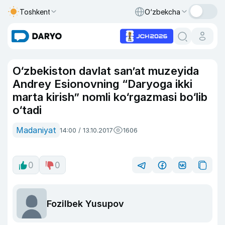
Toshkent
O‘zbekcha
O‘zbekiston davlat san’at muzeyida
Andrey Esionovning “Daryoga ikki
marta kirish” nomli ko‘rgazmasi bo‘lib
o‘tadi
Madaniyat
14:00 / 13.10.2017
1606
0
0
Fozilbek Yusupov