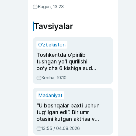
Bugun, 13:23
Tavsiyalar
O‘zbekiston
Toshkentda o‘pirilib
tushgan yo‘l qurilishi
bo‘yicha 6 kishiga sud
hukmi o‘qildi
Kecha, 10:10
Madaniyat
“U boshqalar baxti uchun
tug‘ilgan edi”. Bir umr
otasini kutgan aktrisa va
dublyaj ustasi Rimma
13:55 / 04.08.2026
Ahmedovaning