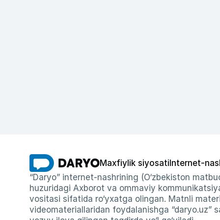
Maxfiylik siyosati
Internet-nas
“Daryo” internet-nashrining (O‘zbekiston matbuo
huzuridagi Axborot va ommaviy kommunikatsiyal
vositasi sifatida ro‘yxatga olingan. Matnli materi
videomateriallaridan foydalanishga “daryo.uz” sa