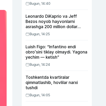
Bugun, 14:40
Leonardo DiKaprio va Jeff
Bezos noyob hayvonlarni
asrashga 200 million dollar
ajratdi
Bugun, 14:25
Luish Figo: “Infantino endi
obroʻsini tiklay olmaydi. Yagona
yechim — ketish”
Bugun, 14:24
Toshkentda kvartiralar
qimmatlashib, hovlilar narxi
tushdi
Bugun, 14:05