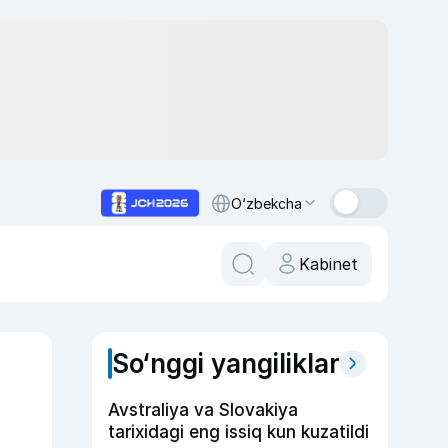
O‘zbekcha
Kabinet
So‘nggi yangiliklar
Avstraliya va Slovakiya
tarixidagi eng issiq kun kuzatildi