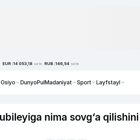
EUR :
RUB :
14 053,18
146,54
so'm
so'm
 Osiyo
Dunyo
Pul
Madaniyat
Sport
Layfstayl
bileyiga nima sovg‘a qilishini