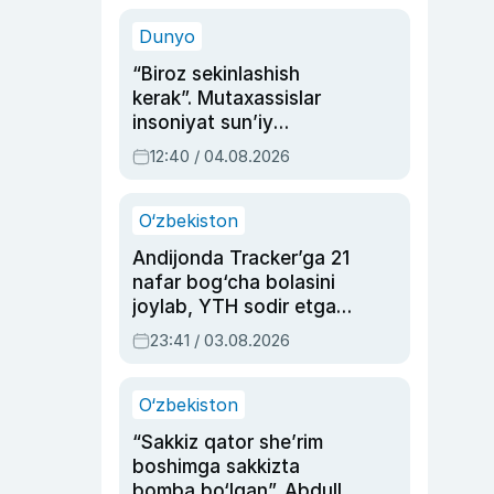
sinovlarga to‘la hayoti
Dunyo
“Biroz sekinlashish
kerak”. Mutaxassislar
insoniyat sun’iy
intellektni boshqara
12:40 / 04.08.2026
olmay qolishidan xavotir
bildirdi
O‘zbekiston
Andijonda Tracker’ga 21
nafar bog‘cha bolasini
joylab, YTH sodir etgan
ayolga sud hukmi o‘qildi
23:41 / 03.08.2026
O‘zbekiston
“Sakkiz qator she’rim
boshimga sakkizta
bomba bo‘lgan”. Abdulla