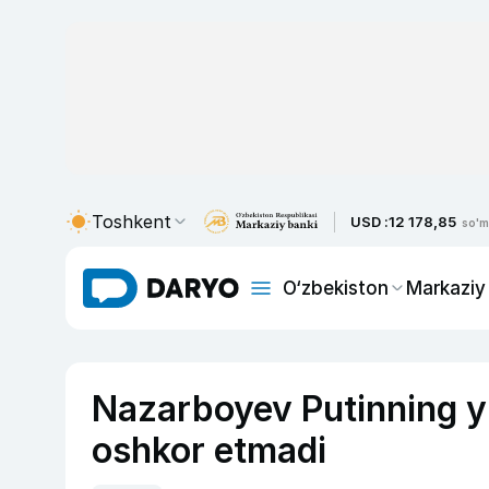
Toshkent
USD :
12 178,85
so'm
O‘zbekiston
Markaziy
Nazarboyev Putinning yu
oshkor etmadi