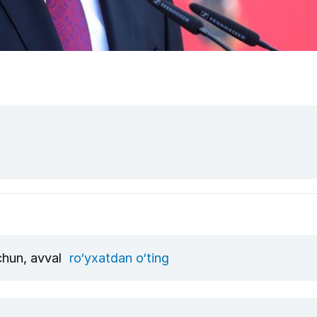
uchun, avval
ro‘yxatdan o‘ting