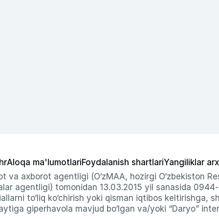
hr
Aloqa ma'lumotlari
Foydalanish shartlari
Yangiliklar arx
t va axborot agentligi (O‘zMAA, hozirgi O‘zbekiston Res
ar agentligi) tomonidan 13.03.2015 yil sanasida 0944
allarni to‘liq ko‘chirish yoki qisman iqtibos keltirishga, 
ytiga giperhavola mavjud bo‘lgan va/yoki “Daryo” intern