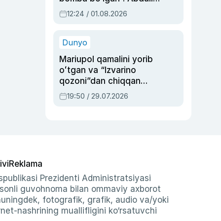
Oripovni siyosiy
12:24 / 01.08.2026
ayblovlardan asrab
qolgan voqea
Dunyo
Mariupol qamalini yorib
oʻtgan va “Izvarino
qozoni”dan chiqqan
qahramon — Ukraina
19:50 / 29.07.2026
armiyasi bosh
qoʻmondoni Drapatiy
haqida
ivi
Reklama
publikasi Prezidenti Administratsiyasi
-sonli guvohnoma bilan ommaviy axborot
shuningdek, fotografik, grafik, audio va/yoki
et-nashrining muallifligini ko‘rsatuvchi