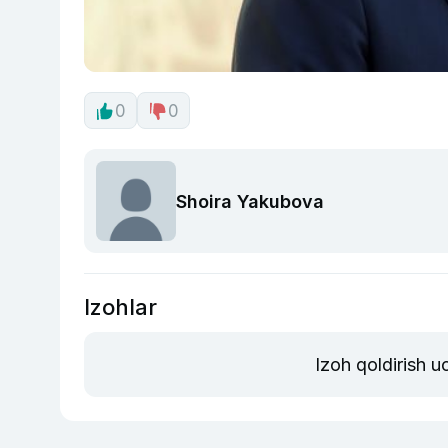
0
0
Shoira Yakubova
Izohlar
Izoh qoldirish 