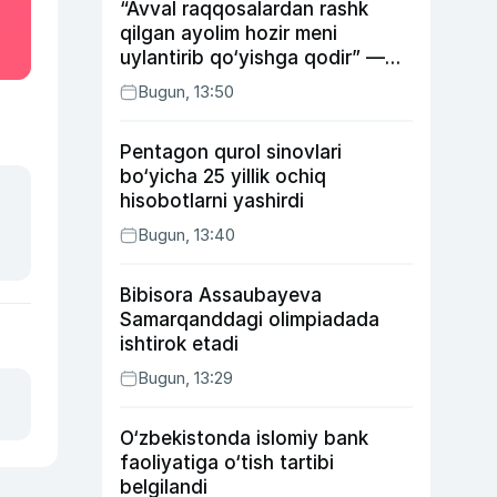
“Avval raqqosalardan rashk
qilgan ayolim hozir meni
uylantirib qo‘yishga qodir” —
Anvar Sobirov davlat ishidagi
Bugun, 13:50
faoliyati va o‘g‘il tarbiyasidagi
xatosi haqida gapirdi
Pentagon qurol sinovlari
bo‘yicha 25 yillik ochiq
hisobotlarni yashirdi
Bugun, 13:40
Bibisora Assaubayeva
Samarqanddagi olimpiadada
ishtirok etadi
Bugun, 13:29
O‘zbekistonda islomiy bank
faoliyatiga o‘tish tartibi
belgilandi