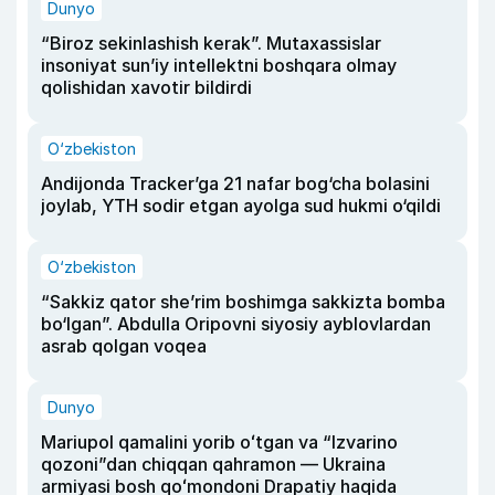
Dunyo
“Biroz sekinlashish kerak”. Mutaxassislar
insoniyat sun’iy intellektni boshqara olmay
qolishidan xavotir bildirdi
O‘zbekiston
Andijonda Tracker’ga 21 nafar bog‘cha bolasini
joylab, YTH sodir etgan ayolga sud hukmi o‘qildi
O‘zbekiston
“Sakkiz qator she’rim boshimga sakkizta bomba
bo‘lgan”. Abdulla Oripovni siyosiy ayblovlardan
asrab qolgan voqea
Dunyo
Mariupol qamalini yorib oʻtgan va “Izvarino
qozoni”dan chiqqan qahramon — Ukraina
armiyasi bosh qoʻmondoni Drapatiy haqida