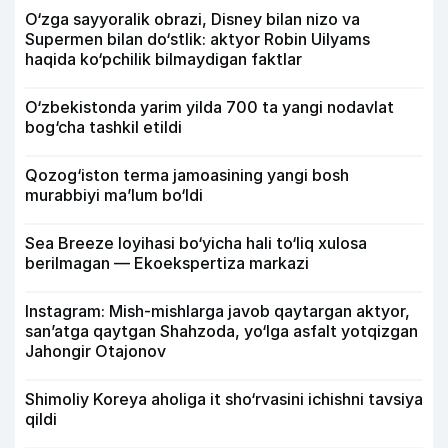
O‘zga sayyoralik obrazi, Disney bilan nizo va
Supermen bilan do‘stlik: aktyor Robin Uilyams
haqida ko‘pchilik bilmaydigan faktlar
O‘zbekistonda yarim yilda 700 ta yangi nodavlat
bog‘cha tashkil etildi
Qozog‘iston terma jamoasining yangi bosh
murabbiyi ma’lum bo‘ldi
Sea Breeze loyihasi bo‘yicha hali to‘liq xulosa
berilmagan — Ekoekspertiza markazi
Instagram: Mish-mishlarga javob qaytargan aktyor,
san’atga qaytgan Shahzoda, yo‘lga asfalt yotqizgan
Jahongir Otajonov
Shimoliy Koreya aholiga it sho‘rvasini ichishni tavsiya
qildi