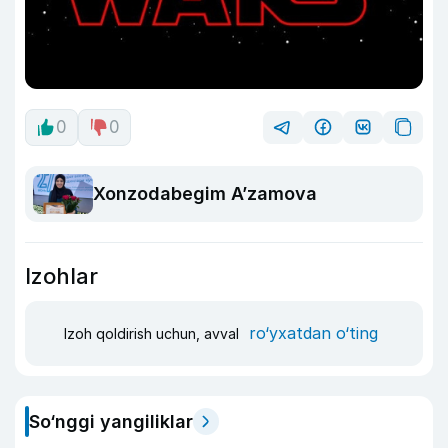
0
0
Xonzodabegim A’zamova
Izohlar
ro‘yxatdan o‘ting
Izoh qoldirish uchun, avval
So‘nggi yangiliklar