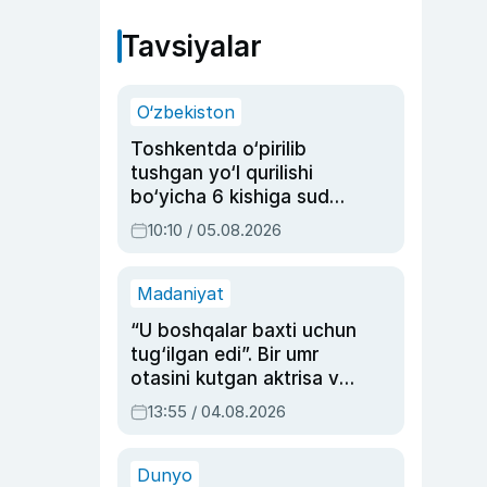
Tavsiyalar
O‘zbekiston
Toshkentda o‘pirilib
tushgan yo‘l qurilishi
bo‘yicha 6 kishiga sud
hukmi o‘qildi
10:10 / 05.08.2026
Madaniyat
“U boshqalar baxti uchun
tug‘ilgan edi”. Bir umr
otasini kutgan aktrisa va
dublyaj ustasi Rimma
13:55 / 04.08.2026
Ahmedovaning
sinovlarga to‘la hayoti
Dunyo