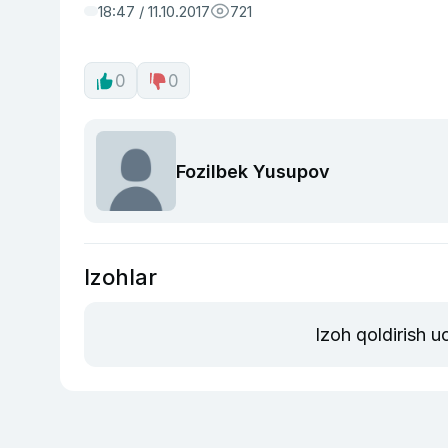
18:47 / 11.10.2017
721
0
0
Fozilbek Yusupov
Izohlar
Izoh qoldirish 