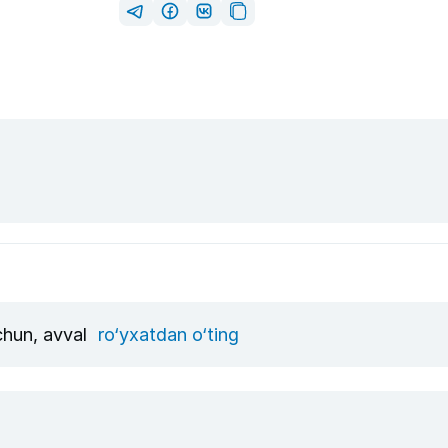
uchun, avval
ro‘yxatdan o‘ting