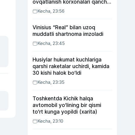
ovqatlanish korxonalari qancha
soliq toʻlagani ochiqlandi
Kecha, 23:56
Vinisius “Real” bilan uzoq
muddatli shartnoma imzoladi
Kecha, 23:45
Husiylar hukumat kuchlariga
qarshi raketalar uchirdi, kamida
30 kishi halok bo‘ldi
Kecha, 23:35
Toshkentda Kichik halqa
avtomobil yo‘lining bir qismi
to‘rt kunga yopildi (xarita)
Kecha, 23:10