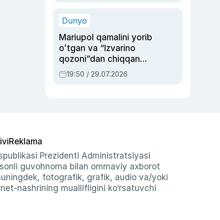
qolgan voqea
Dunyo
Mariupol qamalini yorib
oʻtgan va “Izvarino
qozoni”dan chiqqan
qahramon — Ukraina
19:50 / 29.07.2026
armiyasi bosh
qoʻmondoni Drapatiy
haqida
ivi
Reklama
publikasi Prezidenti Administratsiyasi
-sonli guvohnoma bilan ommaviy axborot
shuningdek, fotografik, grafik, audio va/yoki
et-nashrining muallifligini ko‘rsatuvchi