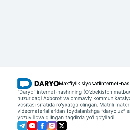
Maxfiylik siyosati
Internet-nas
“Daryo” internet-nashrining (O‘zbekiston matbuo
huzuridagi Axborot va ommaviy kommunikatsiyal
vositasi sifatida ro‘yxatga olingan. Matnli materi
videomateriallaridan foydalanishga “daryo.uz” sa
yozuv ilova qilingan taqdirda yo‘l qo‘yiladi.