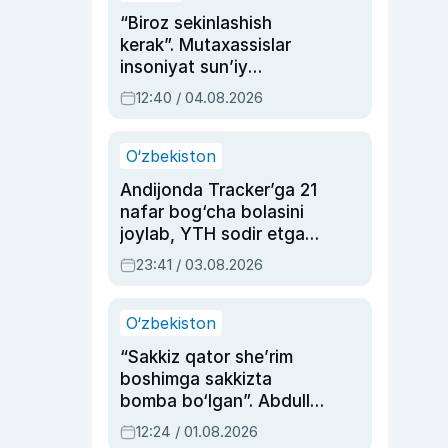
“Biroz sekinlashish
kerak”. Mutaxassislar
insoniyat sun’iy
intellektni boshqara
12:40 / 04.08.2026
olmay qolishidan xavotir
bildirdi
O‘zbekiston
Andijonda Tracker’ga 21
nafar bog‘cha bolasini
joylab, YTH sodir etgan
ayolga sud hukmi o‘qildi
23:41 / 03.08.2026
O‘zbekiston
“Sakkiz qator she’rim
boshimga sakkizta
bomba bo‘lgan”. Abdulla
Oripovni siyosiy
12:24 / 01.08.2026
ayblovlardan asrab