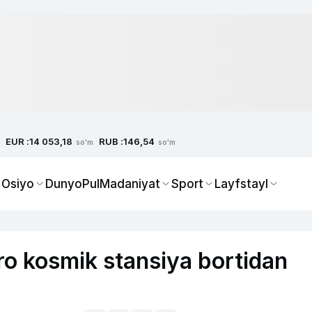
EUR :
RUB :
14 053,18
146,54
so'm
so'm
 Osiyo
Dunyo
Pul
Madaniyat
Sport
Layfstayl
ro kosmik stansiya bortidan