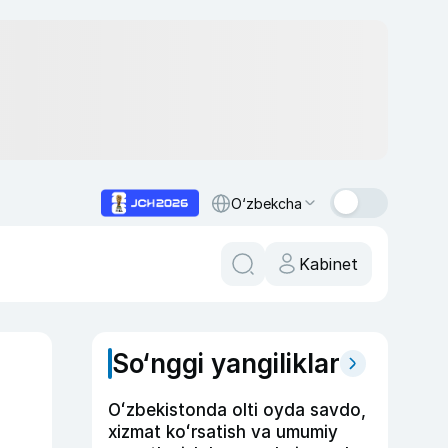
O‘zbekcha
Kabinet
So‘nggi yangiliklar
Oʻzbekistonda olti oyda savdo,
xizmat koʻrsatish va umumiy