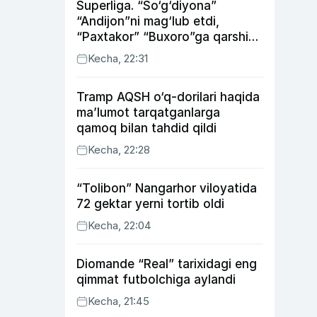
Superliga. “So‘g‘diyona”
“Andijon”ni mag‘lub etdi,
“Paxtakor” “Buxoro”ga qarshi
bahsda g‘alabani qo‘ldan
Kecha, 22:31
chiqardi
Tramp AQSH o‘q-dorilari haqida
ma’lumot tarqatganlarga
qamoq bilan tahdid qildi
Kecha, 22:28
“Tolibon” Nangarhor viloyatida
72 gektar yerni tortib oldi
Kecha, 22:04
Diomande “Real” tarixidagi eng
qimmat futbolchiga aylandi
Kecha, 21:45