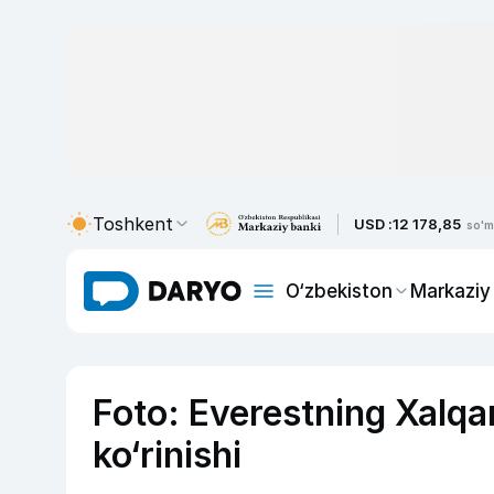
Toshkent
USD :
12 178,85
so'm
O‘zbekiston
Markaziy
Foto: Everestning Xalqa
ko‘rinishi