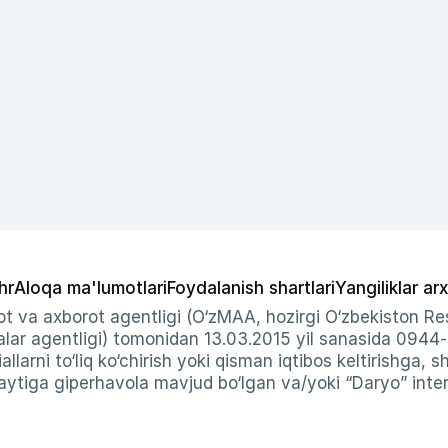
hr
Aloqa ma'lumotlari
Foydalanish shartlari
Yangiliklar arx
t va axborot agentligi (O‘zMAA, hozirgi O‘zbekiston Res
ar agentligi) tomonidan 13.03.2015 yil sanasida 0944
allarni to‘liq ko‘chirish yoki qisman iqtibos keltirishga, 
ytiga giperhavola mavjud bo‘lgan va/yoki “Daryo” intern