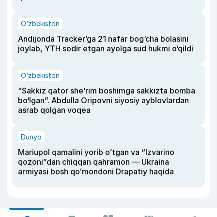
O‘zbekiston
Andijonda Tracker’ga 21 nafar bog‘cha bolasini
joylab, YTH sodir etgan ayolga sud hukmi o‘qildi
O‘zbekiston
“Sakkiz qator she’rim boshimga sakkizta bomba
bo‘lgan”. Abdulla Oripovni siyosiy ayblovlardan
asrab qolgan voqea
Dunyo
Mariupol qamalini yorib oʻtgan va “Izvarino
qozoni”dan chiqqan qahramon — Ukraina
armiyasi bosh qoʻmondoni Drapatiy haqida