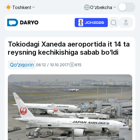
Toshkent
O‘zbekcha
Tokiodagi Xaneda aeroportida it 14 ta
reysning kechikishiga sabab bo‘ldi
Qo‘ziqorin
06:12 / 10.10.2017
615