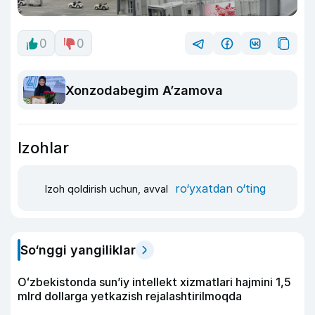
0
0
Xonzodabegim A’zamova
Izohlar
ro‘yxatdan o‘ting
Izoh qoldirish uchun, avval
So‘nggi yangiliklar
Oʻzbekistonda sunʼiy intellekt xizmatlari hajmini 1,5
mlrd dollarga yetkazish rejalashtirilmoqda