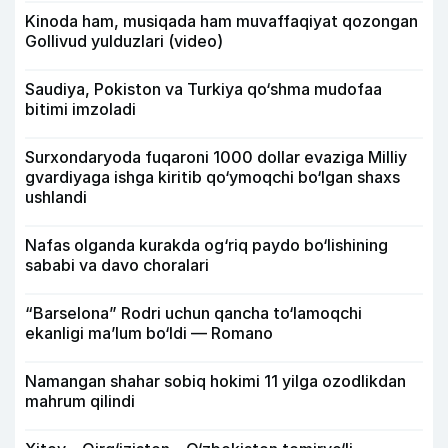
Kinoda ham, musiqada ham muvaffaqiyat qozongan
Gollivud yulduzlari (video)
Saudiya, Pokiston va Turkiya qo‘shma mudofaa
bitimi imzoladi
Surxondaryoda fuqaroni 1000 dollar evaziga Milliy
gvardiyaga ishga kiritib qo‘ymoqchi bo‘lgan shaxs
ushlandi
Nafas olganda kurakda og‘riq paydo bo‘lishining
sababi va davo choralari
“Barselona” Rodri uchun qancha to‘lamoqchi
ekanligi ma’lum bo‘ldi — Romano
Namangan shahar sobiq hokimi 11 yilga ozodlikdan
mahrum qilindi