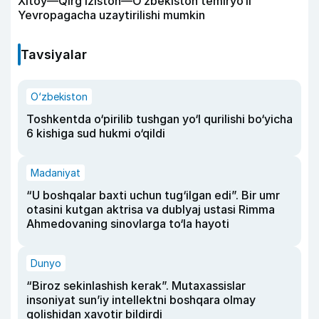
Xitoy—Qirg‘iziston—O‘zbekiston temiryo‘li
Yevropagacha uzaytirilishi mumkin
Tavsiyalar
O‘zbekiston
Toshkentda o‘pirilib tushgan yo‘l qurilishi bo‘yicha
6 kishiga sud hukmi o‘qildi
Madaniyat
“U boshqalar baxti uchun tug‘ilgan edi”. Bir umr
otasini kutgan aktrisa va dublyaj ustasi Rimma
Ahmedovaning sinovlarga to‘la hayoti
Dunyo
“Biroz sekinlashish kerak”. Mutaxassislar
insoniyat sun’iy intellektni boshqara olmay
qolishidan xavotir bildirdi