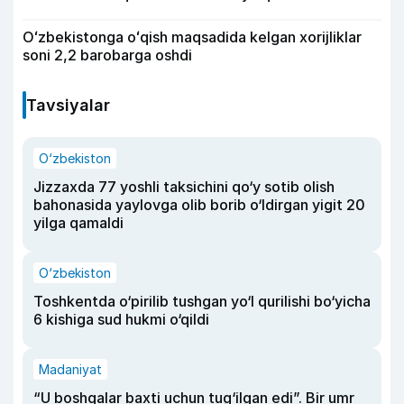
Oʻzbekistonga oʻqish maqsadida kelgan xorijliklar
soni 2,2 barobarga oshdi
Tavsiyalar
O‘zbekiston
Jizzaxda 77 yoshli taksichini qo‘y sotib olish
bahonasida yaylovga olib borib o‘ldirgan yigit 20
yilga qamaldi
O‘zbekiston
Toshkentda o‘pirilib tushgan yo‘l qurilishi bo‘yicha
6 kishiga sud hukmi o‘qildi
Madaniyat
“U boshqalar baxti uchun tug‘ilgan edi”. Bir umr