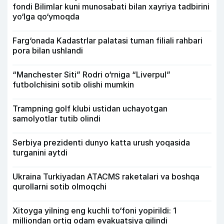
fondi Bilimlar kuni munosabati bilan xayriya tadbirini
yo‘lga qo‘ymoqda
Farg‘onada Kadastrlar palatasi tuman filiali rahbari
pora bilan ushlandi
“Manchester Siti” Rodri o‘rniga “Liverpul”
futbolchisini sotib olishi mumkin
Trampning golf klubi ustidan uchayotgan
samolyotlar tutib olindi
Serbiya prezidenti dunyo katta urush yoqasida
turganini aytdi
Ukraina Turkiyadan ATACMS raketalari va boshqa
qurollarni sotib olmoqchi
Xitoyga yilning eng kuchli to‘foni yopirildi: 1
milliondan ortiq odam evakuatsiya qilindi