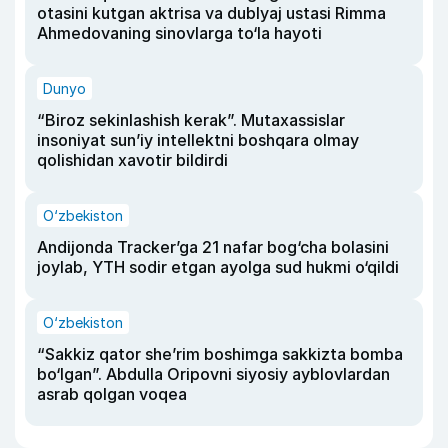
otasini kutgan aktrisa va dublyaj ustasi Rimma
Ahmedovaning sinovlarga to‘la hayoti
Dunyo
“Biroz sekinlashish kerak”. Mutaxassislar
insoniyat sun’iy intellektni boshqara olmay
qolishidan xavotir bildirdi
O‘zbekiston
Andijonda Tracker’ga 21 nafar bog‘cha bolasini
joylab, YTH sodir etgan ayolga sud hukmi o‘qildi
O‘zbekiston
“Sakkiz qator she’rim boshimga sakkizta bomba
bo‘lgan”. Abdulla Oripovni siyosiy ayblovlardan
asrab qolgan voqea