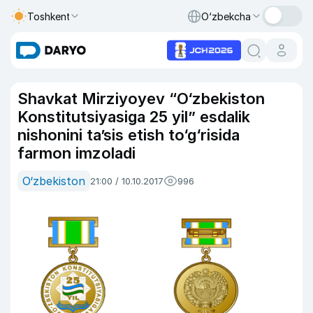
Toshkent
O‘zbekcha
Shavkat Mirziyoyev “O‘zbekiston
Konstitutsiyasiga 25 yil” esdalik
nishonini ta’sis etish to‘g‘risida
farmon imzoladi
O‘zbekiston
21:00 / 10.10.2017
996