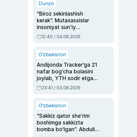
Dunyo
“Biroz sekinlashish
kerak”. Mutaxassislar
insoniyat sun’iy
intellektni boshqara
12:40 / 04.08.2026
olmay qolishidan xavotir
bildirdi
O‘zbekiston
Andijonda Tracker’ga 21
nafar bog‘cha bolasini
joylab, YTH sodir etgan
ayolga sud hukmi o‘qildi
23:41 / 03.08.2026
O‘zbekiston
“Sakkiz qator she’rim
boshimga sakkizta
bomba bo‘lgan”. Abdulla
Oripovni siyosiy