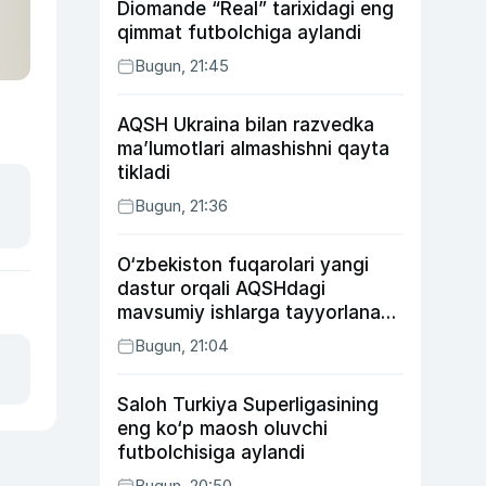
Diomande “Real” tarixidagi eng
qimmat futbolchiga aylandi
Bugun, 21:45
AQSH Ukraina bilan razvedka
ma’lumotlari almashishni qayta
tikladi
Bugun, 21:36
O‘zbekiston fuqarolari yangi
dastur orqali AQSHdagi
mavsumiy ishlarga tayyorlanadi
va joylashtiriladi
Bugun, 21:04
Saloh Turkiya Superligasining
eng ko‘p maosh oluvchi
futbolchisiga aylandi
Bugun, 20:50