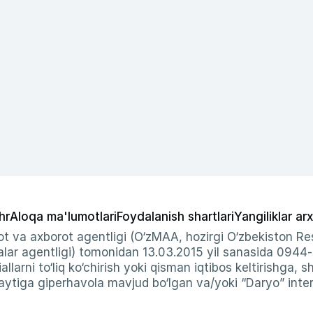
hr
Aloqa ma'lumotlari
Foydalanish shartlari
Yangiliklar arx
t va axborot agentligi (O‘zMAA, hozirgi O‘zbekiston Res
ar agentligi) tomonidan 13.03.2015 yil sanasida 0944
allarni to‘liq ko‘chirish yoki qisman iqtibos keltirishga, 
ytiga giperhavola mavjud bo‘lgan va/yoki “Daryo” intern