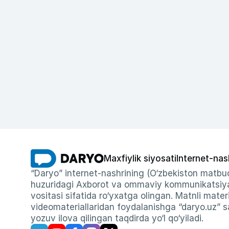
Maxfiylik siyosati
Internet-nas
“Daryo” internet-nashrining (O‘zbekiston matbuo
huzuridagi Axborot va ommaviy kommunikatsiyal
vositasi sifatida ro‘yxatga olingan. Matnli materi
videomateriallaridan foydalanishga “daryo.uz” sa
yozuv ilova qilingan taqdirda yo‘l qo‘yiladi.