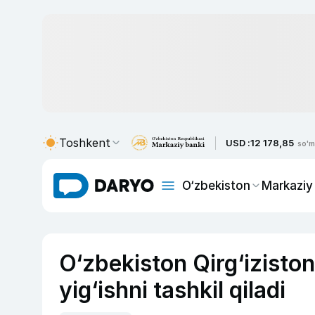
Toshkent
USD :
12 178,85
so'm
O‘zbekiston
Markaziy
O‘zbekiston Qirg‘izisto
yig‘ishni tashkil qiladi