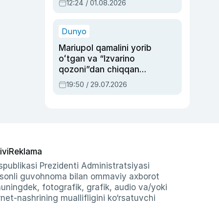
12:24 / 01.08.2026
ayblovlardan asrab
qolgan voqea
Dunyo
Mariupol qamalini yorib
oʻtgan va “Izvarino
qozoni”dan chiqqan
qahramon — Ukraina
19:50 / 29.07.2026
armiyasi bosh
qoʻmondoni Drapatiy
haqida
ivi
Reklama
publikasi Prezidenti Administratsiyasi
-sonli guvohnoma bilan ommaviy axborot
shuningdek, fotografik, grafik, audio va/yoki
et-nashrining muallifligini ko‘rsatuvchi