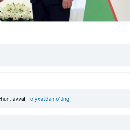
uchun, avval
ro‘yxatdan o‘ting