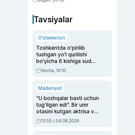
Tavsiyalar
O‘zbekiston
Toshkentda o‘pirilib
tushgan yo‘l qurilishi
bo‘yicha 6 kishiga sud
hukmi o‘qildi
Kecha, 10:10
Madaniyat
“U boshqalar baxti uchun
tug‘ilgan edi”. Bir umr
otasini kutgan aktrisa va
dublyaj ustasi Rimma
13:55 / 04.08.2026
Ahmedovaning
sinovlarga to‘la hayoti