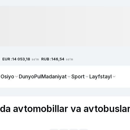
EUR :
RUB :
14 053,18
146,54
so'm
so'm
 Osiyo
Dunyo
Pul
Madaniyat
Sport
Layfstayl
nda avtomobillar va avtobusla