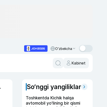
O‘zbekcha
Kabinet
So‘nggi yangiliklar
r
Toshkentda Kichik halqa
avtomobil yo‘lining bir qismi