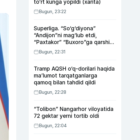
to‘rt kunga yopildi (xarita)
Bugun, 23:22
Superliga. “So‘g‘diyona”
“Andijon”ni mag‘lub etdi,
“Paxtakor” “Buxoro”ga qarshi
bahsda g‘alabani qo‘ldan
Bugun, 22:31
chiqardi
Tramp AQSH o‘q-dorilari haqida
ma’lumot tarqatganlarga
qamoq bilan tahdid qildi
Bugun, 22:28
“Tolibon” Nangarhor viloyatida
72 gektar yerni tortib oldi
Bugun, 22:04