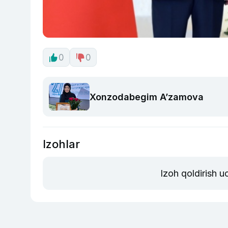
0
0
Xonzodabegim A’zamova
Izohlar
Izoh qoldirish 