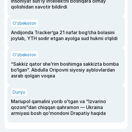
insoniyat sun’iy intellektni boshqara olmay
qolishidan xavotir bildirdi
O‘zbekiston
Andijonda Tracker’ga 21 nafar bog‘cha bolasini
joylab, YTH sodir etgan ayolga sud hukmi o‘qildi
O‘zbekiston
“Sakkiz qator she’rim boshimga sakkizta bomba
bo‘lgan”. Abdulla Oripovni siyosiy ayblovlardan
asrab qolgan voqea
Dunyo
Mariupol qamalini yorib oʻtgan va “Izvarino
qozoni”dan chiqqan qahramon — Ukraina
armiyasi bosh qoʻmondoni Drapatiy haqida