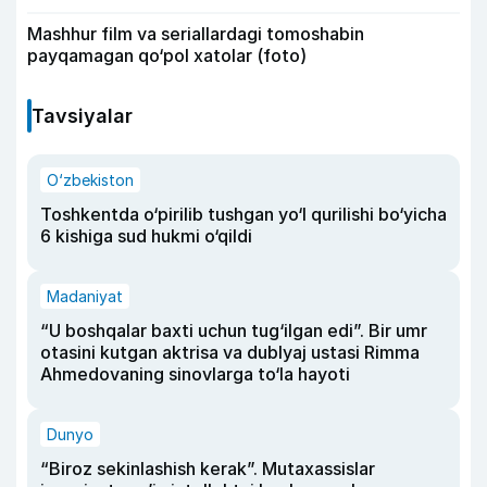
Mashhur film va seriallardagi tomoshabin
payqamagan qo‘pol xatolar (foto)
Tavsiyalar
O‘zbekiston
Toshkentda o‘pirilib tushgan yo‘l qurilishi bo‘yicha
6 kishiga sud hukmi o‘qildi
Madaniyat
“U boshqalar baxti uchun tug‘ilgan edi”. Bir umr
otasini kutgan aktrisa va dublyaj ustasi Rimma
Ahmedovaning sinovlarga to‘la hayoti
Dunyo
“Biroz sekinlashish kerak”. Mutaxassislar