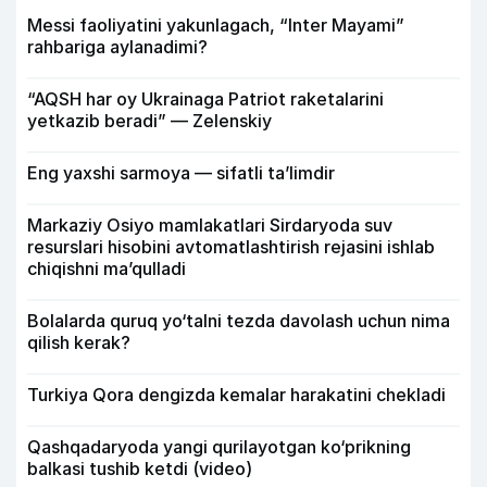
Messi faoliyatini yakunlagach, “Inter Mayami”
rahbariga aylanadimi?
“AQSH har oy Ukrainaga Patriot raketalarini
yetkazib beradi” — Zelenskiy
Eng yaxshi sarmoya — sifatli ta’limdir
Markaziy Osiyo mamlakatlari Sirdaryoda suv
resurslari hisobini avtomatlashtirish rejasini ishlab
chiqishni ma’qulladi
Bolalarda quruq yo‘talni tezda davolash uchun nima
qilish kerak?
Turkiya Qora dengizda kemalar harakatini chekladi
Qashqadaryoda yangi qurilayotgan ko‘prikning
balkasi tushib ketdi (video)