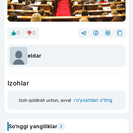
0
0
eldar
Izohlar
ro‘yxatdan o‘ting
Izoh qoldirish uchun, avval
So‘nggi yangiliklar