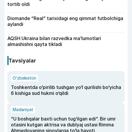
tortib oldi
Diomande “Real” tarixidagi eng qimmat futbolchiga
aylandi
AQSH Ukraina bilan razvedka ma’lumotlari
almashishni qayta tikladi
Tavsiyalar
O‘zbekiston
Toshkentda o‘pirilib tushgan yo‘l qurilishi bo‘yicha
6 kishiga sud hukmi o‘qildi
Madaniyat
“U boshqalar baxti uchun tug‘ilgan edi”. Bir umr
otasini kutgan aktrisa va dublyaj ustasi Rimma
Ahmedovaning sinovlarga to‘la hayoti