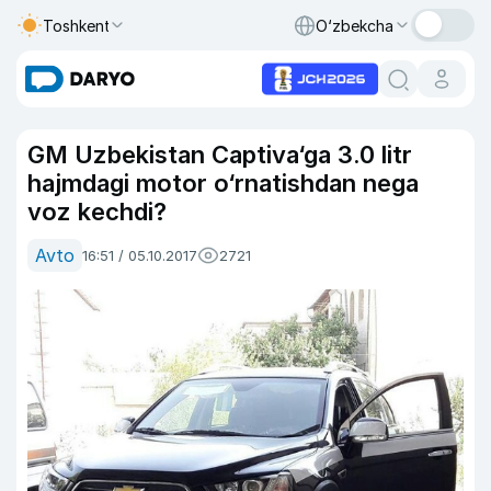
Toshkent
O‘zbekcha
GM Uzbekistan Captiva‘ga 3.0 litr
hajmdagi motor o‘rnatishdan nega
voz kechdi?
Avto
16:51 / 05.10.2017
2721