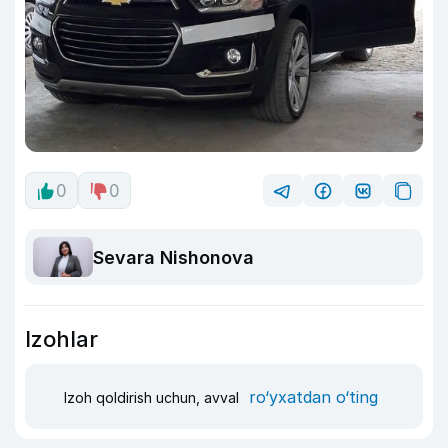
0
0
Sevara Nishonova
Izohlar
ro‘yxatdan o‘ting
Izoh qoldirish uchun, avval