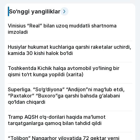
So‘nggi yangiliklar
Vinisius “Real” bilan uzoq muddatli shartnoma
imzoladi
Husiylar hukumat kuchlariga qarshi raketalar uchirdi,
kamida 30 kishi halok bo‘ldi
Toshkentda Kichik halqa avtomobil yo‘lining bir
qismi to‘rt kunga yopildi (xarita)
Superliga. “So‘g‘diyona” “Andijon”ni mag‘lub etdi,
“Paxtakor” “Buxoro”ga qarshi bahsda g‘alabani
qo‘ldan chiqardi
Tramp AQSH o‘q-dorilari haqida ma’lumot
tarqatganlarga qamoq bilan tahdid qildi
“Tolibon” Nangarhor viloyatida 72 gektar yerni