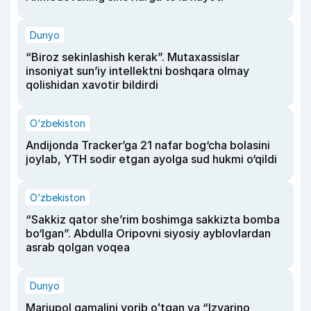
Dunyo
“Biroz sekinlashish kerak”. Mutaxassislar
insoniyat sun’iy intellektni boshqara olmay
qolishidan xavotir bildirdi
O‘zbekiston
Andijonda Tracker’ga 21 nafar bog‘cha bolasini
joylab, YTH sodir etgan ayolga sud hukmi o‘qildi
O‘zbekiston
“Sakkiz qator she’rim boshimga sakkizta bomba
bo‘lgan”. Abdulla Oripovni siyosiy ayblovlardan
asrab qolgan voqea
Dunyo
Mariupol qamalini yorib oʻtgan va “Izvarino