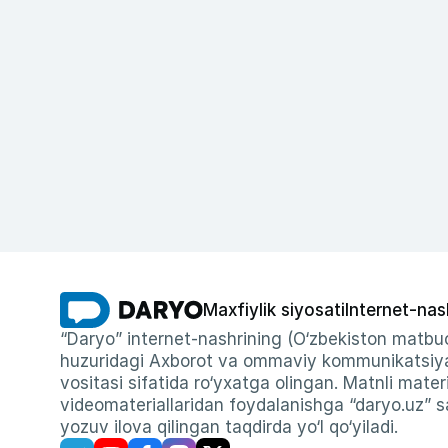
Maxfiylik siyosati
Internet-nas
“Daryo” internet-nashrining (O‘zbekiston matbuo
huzuridagi Axborot va ommaviy kommunikatsiyal
vositasi sifatida ro‘yxatga olingan. Matnli materi
videomateriallaridan foydalanishga “daryo.uz” sa
yozuv ilova qilingan taqdirda yo‘l qo‘yiladi.