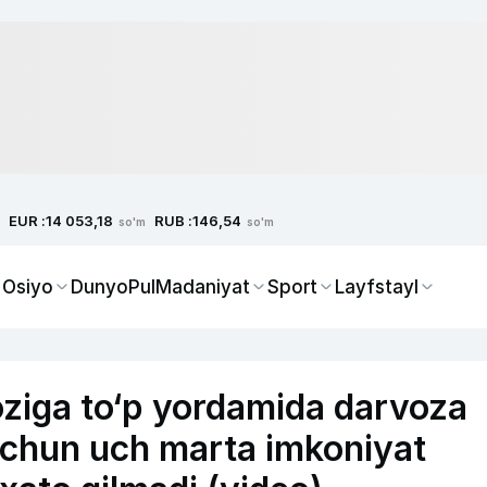
EUR :
RUB :
14 053,18
146,54
so'm
so'm
 Osiyo
Dunyo
Pul
Madaniyat
Sport
Layfstayl
oziga to‘p yordamida darvoza
h uchun uch marta imkoniyat