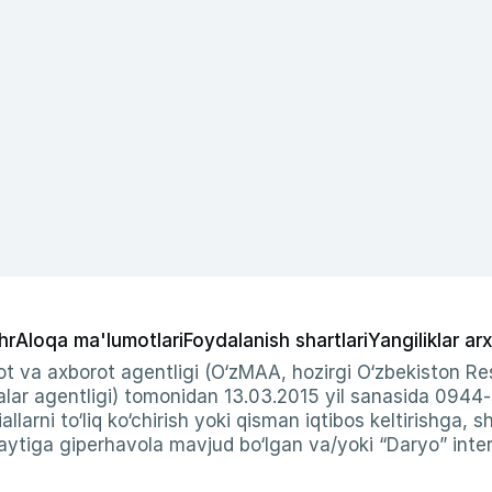
hr
Aloqa ma'lumotlari
Foydalanish shartlari
Yangiliklar arx
t va axborot agentligi (O‘zMAA, hozirgi O‘zbekiston Res
ar agentligi) tomonidan 13.03.2015 yil sanasida 0944
allarni to‘liq ko‘chirish yoki qisman iqtibos keltirishga, 
ytiga giperhavola mavjud bo‘lgan va/yoki “Daryo” intern