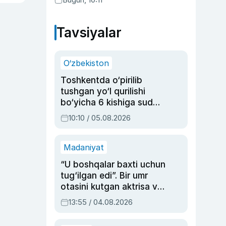
Abduaxatova
Tavsiyalar
O‘zbekiston
Toshkentda o‘pirilib
tushgan yo‘l qurilishi
bo‘yicha 6 kishiga sud
hukmi o‘qildi
10:10 / 05.08.2026
Madaniyat
“U boshqalar baxti uchun
tug‘ilgan edi”. Bir umr
otasini kutgan aktrisa va
dublyaj ustasi Rimma
13:55 / 04.08.2026
Ahmedovaning
sinovlarga to‘la hayoti