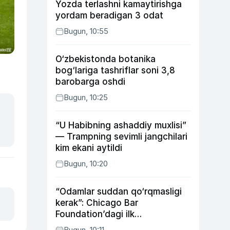
Yozda terlashni kamaytirishga
yordam beradigan 3 odat
Bugun, 10:55
O‘zbekistonda botanika
bog‘lariga tashriflar soni 3,8
barobarga oshdi
Bugun, 10:25
“U Habibning ashaddiy muxlisi”
— Trampning sevimli jangchilari
kim ekani aytildi
Bugun, 10:20
“Odamlar suddan qo‘rqmasligi
kerak”: Chicago Bar
Foundation’dagi ilk
o‘zbekistonlik Go‘zal
Bugun, 10:11