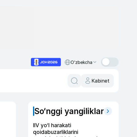
O‘zbekcha
Kabinet
So‘nggi yangiliklar
IIV yo‘l harakati
qoidabuzarliklarini