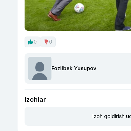
0
0
Fozilbek Yusupov
Izohlar
Izoh qoldirish 