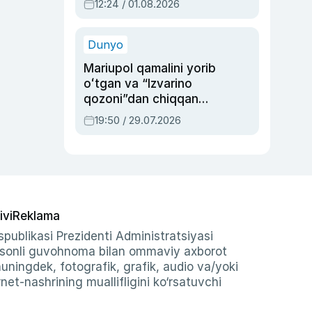
12:24 / 01.08.2026
ayblovlardan asrab
qolgan voqea
Dunyo
Mariupol qamalini yorib
oʻtgan va “Izvarino
qozoni”dan chiqqan
qahramon — Ukraina
19:50 / 29.07.2026
armiyasi bosh
qoʻmondoni Drapatiy
haqida
ivi
Reklama
publikasi Prezidenti Administratsiyasi
-sonli guvohnoma bilan ommaviy axborot
shuningdek, fotografik, grafik, audio va/yoki
et-nashrining muallifligini ko‘rsatuvchi