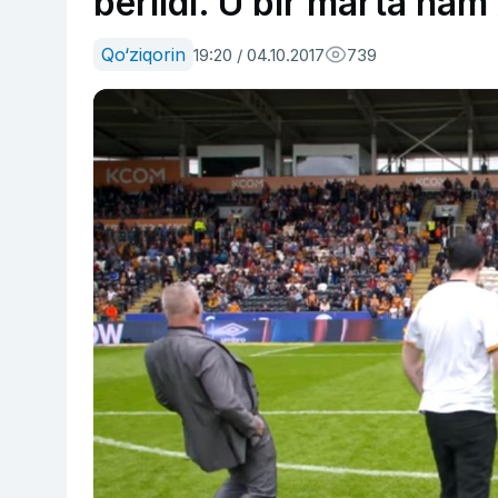
berildi. U bir marta ham
Qo‘ziqorin
19:20 / 04.10.2017
739