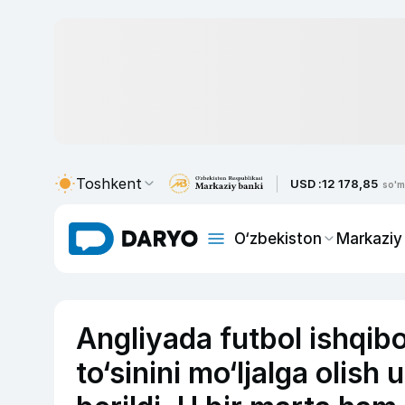
Toshkent
USD :
12 178,85
so'm
O‘zbekiston
Markaziy
Angliyada futbol ishqib
to‘sinini mo‘ljalga olis