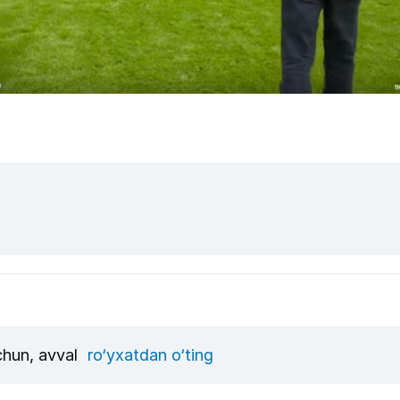
uchun, avval
ro‘yxatdan o‘ting