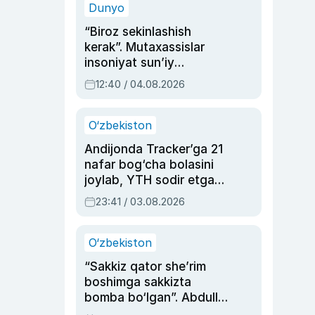
Dunyo
“Biroz sekinlashish
kerak”. Mutaxassislar
insoniyat sun’iy
intellektni boshqara
12:40 / 04.08.2026
olmay qolishidan xavotir
bildirdi
O‘zbekiston
Andijonda Tracker’ga 21
nafar bog‘cha bolasini
joylab, YTH sodir etgan
ayolga sud hukmi o‘qildi
23:41 / 03.08.2026
O‘zbekiston
“Sakkiz qator she’rim
boshimga sakkizta
bomba bo‘lgan”. Abdulla
Oripovni siyosiy