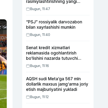
rasmiylashtirishning yangi
tartibini taklif qildi
Bugun, 11:47
“PSJ” rossiyalik darvozabon
bilan xayrlashishi mumkin
Bugun, 11:40
Senat kredit xizmatlari
reklamasida ogohlantirish
bo‘lishini nazarda tutuvchi
qonunni ma’qulladi
Bugun, 11:16
AQSH sudi Meta’ga 567 mln
dollarlik maxsus jamg‘arma joriy
etish majburiyatini yukladi
Bugun, 11:12