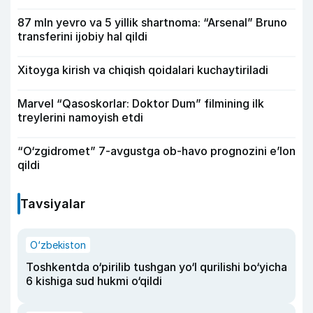
87 mln yevro va 5 yillik shartnoma: “Arsenal” Bruno
transferini ijobiy hal qildi
Xitoyga kirish va chiqish qoidalari kuchaytiriladi
Marvel “Qasoskorlar: Doktor Dum” filmining ilk
treylerini namoyish etdi
“O‘zgidromet” 7-avgustga ob-havo prognozini e’lon
qildi
Tavsiyalar
O‘zbekiston
Toshkentda o‘pirilib tushgan yo‘l qurilishi bo‘yicha
6 kishiga sud hukmi o‘qildi