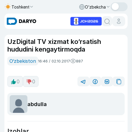
Toshkent
O‘zbekcha
UzDigital TV xizmat ko‘rsatish
hududini kengaytirmoqda
O‘zbekiston
16:46 / 02.10.2017
887
0
0
abdulla
Izohlar