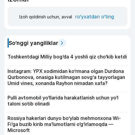
ro‘yxatdan o‘ting
Izoh qoldirish uchun, avval
So‘nggi yangiliklar
Toshkentdagi Milliy bog‘da 4 yoshli qiz cho‘kib ketdi
Instagram: YPX xodimidan ko‘rmana olgan Durdona
Qurbonova, onasiga kutilmagan sovg‘a tayyorlagan
Umid vines, xonanda Rayhon nimadan xafa?
Pulli avtomobil yo‘llarida harakatlanish uchun yo‘l
taloni sotib olinadi
Rossiya hakerlari dunyo bo‘ylab mehmonxona Wi-
Fi’ga buzib kirib ma’lumotlarni o‘g‘irlamoqda —
Microsoft