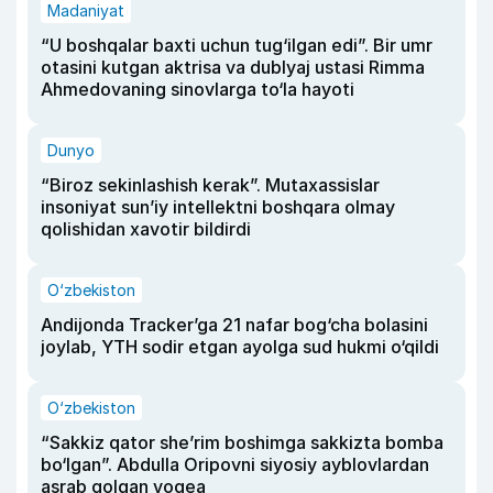
Madaniyat
“U boshqalar baxti uchun tug‘ilgan edi”. Bir umr
otasini kutgan aktrisa va dublyaj ustasi Rimma
Ahmedovaning sinovlarga to‘la hayoti
Dunyo
“Biroz sekinlashish kerak”. Mutaxassislar
insoniyat sun’iy intellektni boshqara olmay
qolishidan xavotir bildirdi
O‘zbekiston
Andijonda Tracker’ga 21 nafar bog‘cha bolasini
joylab, YTH sodir etgan ayolga sud hukmi o‘qildi
O‘zbekiston
“Sakkiz qator she’rim boshimga sakkizta bomba
bo‘lgan”. Abdulla Oripovni siyosiy ayblovlardan
asrab qolgan voqea