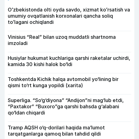
Oʻzbekistonda olti oyda savdo, xizmat koʻrsatish va
umumiy ovqatlanish korxonalari qancha soliq
toʻlagani ochiqlandi
Vinisius “Real” bilan uzoq muddatli shartnoma
imzoladi
Husiylar hukumat kuchlariga qarshi raketalar uchirdi,
kamida 30 kishi halok bo‘ldi
Toshkentda Kichik halqa avtomobil yo‘lining bir
qismi to‘rt kunga yopildi (xarita)
Superliga. “So‘g‘diyona” “Andijon”ni mag‘lub etdi,
“Paxtakor” “Buxoro”ga qarshi bahsda g‘alabani
qo‘ldan chiqardi
Tramp AQSH o‘q-dorilari haqida ma’lumot
tarqatganlarga qamoq bilan tahdid qildi