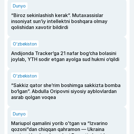
Dunyo
“Biroz sekinlashish kerak”. Mutaxassislar
insoniyat sun’iy intellektni boshqara olmay
qolishidan xavotir bildirdi
O‘zbekiston
Andijonda Tracker’ga 21 nafar bog‘cha bolasini
joylab, YTH sodir etgan ayolga sud hukmi o‘qildi
O‘zbekiston
“Sakkiz qator she’rim boshimga sakkizta bomba
bo‘lgan”. Abdulla Oripovni siyosiy ayblovlardan
asrab qolgan voqea
Dunyo
Mariupol qamalini yorib oʻtgan va “Izvarino
qozoni”dan chiqqan qahramon — Ukraina