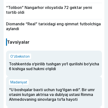
“Tolibon” Nangarhor viloyatida 72 gektar yerni
tortib oldi
Diomande “Real” tarixidagi eng qimmat futbolchiga
aylandi
Tavsiyalar
O‘zbekiston
Toshkentda o‘pirilib tushgan yo‘l qurilishi bo‘yicha
6 kishiga sud hukmi o‘qildi
Madaniyat
“U boshqalar baxti uchun tug‘ilgan edi”. Bir umr
otasini kutgan aktrisa va dublyaj ustasi Rimma
Ahmedovaning sinovlarga to‘la hayoti