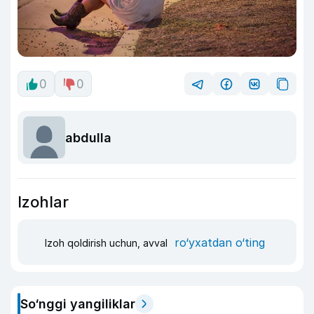
0
0
abdulla
Izohlar
ro‘yxatdan o‘ting
Izoh qoldirish uchun, avval
So‘nggi yangiliklar