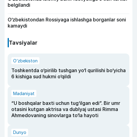
belgilandi
O‘zbekistondan Rossiyaga ishlashga borganlar soni
kamaydi
Tavsiyalar
O‘zbekiston
Toshkentda o‘pirilib tushgan yo‘l qurilishi bo‘yicha
6 kishiga sud hukmi o‘qildi
Madaniyat
“U boshqalar baxti uchun tug‘ilgan edi”. Bir umr
otasini kutgan aktrisa va dublyaj ustasi Rimma
Ahmedovaning sinovlarga to‘la hayoti
Dunyo