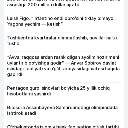
asrashga 200 million dollar ajratdi
Luish Figo: “Infantino endi obroʻsini tiklay olmaydi.
Yagona yechim — ketish”
Toshkentda kvartiralar qimmatlashib, hovlilar narxi
tushdi
“Avval raqqosalardan rashk qilgan ayolim hozir meni
uylantirib qo‘yishga qodir” — Anvar Sobirov davlat
ishidagi faoliyati va o‘g‘il tarbiyasidagi xatosi haqida
gapirdi
Pentagon qurol sinovlari bo‘yicha 25 yillik ochiq
hisobotlarni yashirdi
Bibisora Assaubayeva Samarqanddagi olimpiadada
ishtirok etadi
O‘zbekistonda islomiy bank faoliyatiga o‘tish tartibi