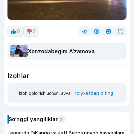
0
0
Xonzodabegim A’zamova
Izohlar
ro‘yxatdan o‘ting
Izoh qoldirish uchun, avval
So‘nggi yangiliklar
Leonardo DiKaprio va Jeff Bezos noyob hayvonlarni