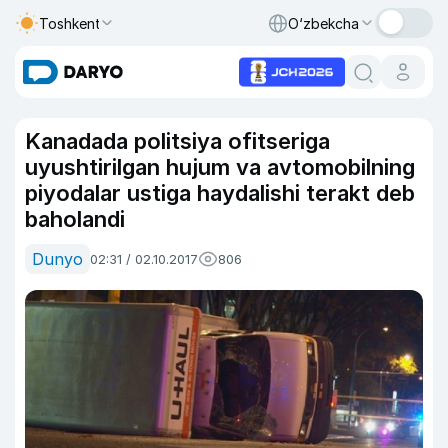
Toshkent
O‘zbekcha
Kanadada politsiya ofitseriga
uyushtirilgan hujum va avtomobilning
piyodalar ustiga haydalishi terakt deb
baholandi
Dunyo
02:31 / 02.10.2017
806