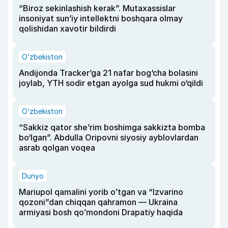
“Biroz sekinlashish kerak”. Mutaxassislar
insoniyat sun’iy intellektni boshqara olmay
qolishidan xavotir bildirdi
O‘zbekiston
Andijonda Tracker’ga 21 nafar bog‘cha bolasini
joylab, YTH sodir etgan ayolga sud hukmi o‘qildi
O‘zbekiston
“Sakkiz qator she’rim boshimga sakkizta bomba
bo‘lgan”. Abdulla Oripovni siyosiy ayblovlardan
asrab qolgan voqea
Dunyo
Mariupol qamalini yorib oʻtgan va “Izvarino
qozoni”dan chiqqan qahramon — Ukraina
armiyasi bosh qoʻmondoni Drapatiy haqida