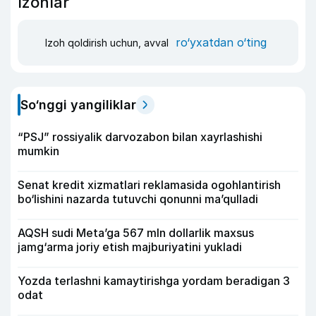
Izohlar
ro‘yxatdan o‘ting
Izoh qoldirish uchun, avval
So‘nggi yangiliklar
“PSJ” rossiyalik darvozabon bilan xayrlashishi
mumkin
Senat kredit xizmatlari reklamasida ogohlantirish
bo‘lishini nazarda tutuvchi qonunni ma’qulladi
AQSH sudi Meta’ga 567 mln dollarlik maxsus
jamg‘arma joriy etish majburiyatini yukladi
Yozda terlashni kamaytirishga yordam beradigan 3
odat