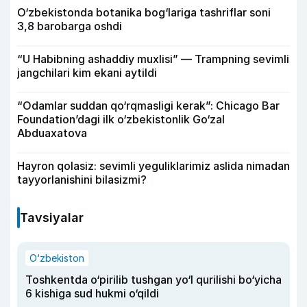
O‘zbekistonda botanika bog‘lariga tashriflar soni
3,8 barobarga oshdi
“U Habibning ashaddiy muxlisi” — Trampning sevimli
jangchilari kim ekani aytildi
“Odamlar suddan qo‘rqmasligi kerak”: Chicago Bar
Foundation’dagi ilk o‘zbekistonlik Go‘zal
Abduaxatova
Hayron qolasiz: sevimli yeguliklarimiz aslida nimadan
tayyorlanishini bilasizmi?
Tavsiyalar
O‘zbekiston
Toshkentda o‘pirilib tushgan yo‘l qurilishi bo‘yicha
6 kishiga sud hukmi o‘qildi