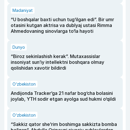
Madaniyat
“U boshqalar baxti uchun tug‘ilgan edi”. Bir umr
otasini kutgan aktrisa va dublyaj ustasi Rimma
Ahmedovaning sinovlarga to‘la hayoti
Dunyo
“Biroz sekinlashish kerak”. Mutaxassislar
insoniyat sun’iy intellektni boshqara olmay
qolishidan xavotir bildirdi
O‘zbekiston
Andijonda Tracker’ga 21 nafar bog‘cha bolasini
joylab, YTH sodir etgan ayolga sud hukmi o‘qildi
O‘zbekiston
“Sakkiz qator she’rim boshimga sakkizta bomba
bo‘lgan”. Abdulla Oripovni siyosiy ayblovlardan