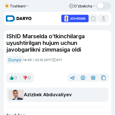
Toshkent
O‘zbekcha
IShID Marselda o‘tkinchilarga
uyushtirilgan hujum uchun
javobgarlikni zimmasiga oldi
Dunyo
14:45 / 02.10.2017
671
0
0
Azizbek Abduvaliyev