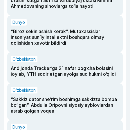
otasini kutgan aktrisa va dublyaj ustasi Rimma
Ahmedovaning sinovlarga to‘la hayoti
Dunyo
“Biroz sekinlashish kerak”. Mutaxassislar
insoniyat sun’iy intellektni boshqara olmay
qolishidan xavotir bildirdi
O‘zbekiston
Andijonda Tracker’ga 21 nafar bog‘cha bolasini
joylab, YTH sodir etgan ayolga sud hukmi o‘qildi
O‘zbekiston
“Sakkiz qator she’rim boshimga sakkizta bomba
bo‘lgan”. Abdulla Oripovni siyosiy ayblovlardan
asrab qolgan voqea
Dunyo