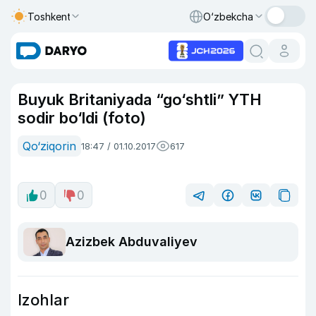
Toshkent
O‘zbekcha
Buyuk Britaniyada “go‘shtli” YTH
sodir bo‘ldi (foto)
Qo‘ziqorin
18:47 / 01.10.2017
617
0
0
Azizbek Abduvaliyev
Izohlar