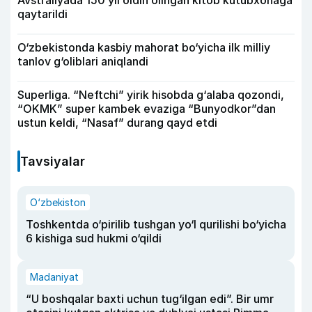
qaytarildi
O‘zbekistonda kasbiy mahorat bo‘yicha ilk milliy
tanlov g‘oliblari aniqlandi
Superliga. “Neftchi” yirik hisobda g‘alaba qozondi,
“OKMK” super kambek evaziga “Bunyodkor”dan
ustun keldi, “Nasaf” durang qayd etdi
Tavsiyalar
O‘zbekiston
Toshkentda o‘pirilib tushgan yo‘l qurilishi bo‘yicha
6 kishiga sud hukmi o‘qildi
Madaniyat
“U boshqalar baxti uchun tug‘ilgan edi”. Bir umr