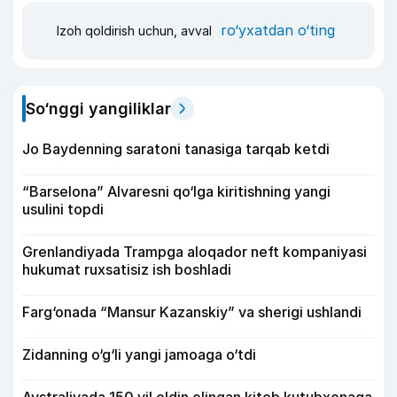
ro‘yxatdan o‘ting
Izoh qoldirish uchun, avval
So‘nggi yangiliklar
Jo Baydenning saratoni tanasiga tarqab ketdi
“Barselona” Alvaresni qo‘lga kiritishning yangi
usulini topdi
Grenlandiyada Trampga aloqador neft kompaniyasi
hukumat ruxsatisiz ish boshladi
Farg‘onada “Mansur Kazanskiy” va sherigi ushlandi
Zidanning o‘g‘li yangi jamoaga o‘tdi
Avstraliyada 150 yil oldin olingan kitob kutubxonaga