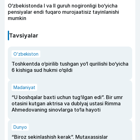
O‘zbekistonda I va II guruh nogironligi bo‘yicha
pensiyalar endi fuqaro murojaatisiz tayinlanishi
mumkin
Tavsiyalar
O‘zbekiston
Toshkentda o‘pirilib tushgan yo‘l qurilishi bo‘yicha
6 kishiga sud hukmi o‘qildi
Madaniyat
“U boshqalar baxti uchun tug‘ilgan edi”. Bir umr
otasini kutgan aktrisa va dublyaj ustasi Rimma
Ahmedovaning sinovlarga to‘la hayoti
Dunyo
“Biroz sekinlashish kerak”. Mutaxassislar