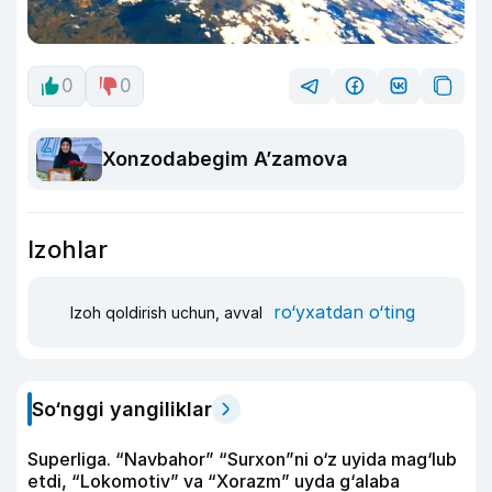
0
0
Xonzodabegim A’zamova
Izohlar
ro‘yxatdan o‘ting
Izoh qoldirish uchun, avval
So‘nggi yangiliklar
Superliga. “Navbahor” “Surxon”ni o‘z uyida mag‘lub
etdi, “Lokomotiv” va “Xorazm” uyda g‘alaba