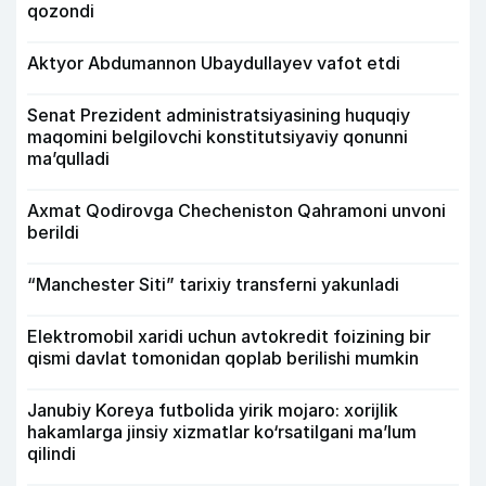
qozondi
Aktyor Abdu­mannon Ubaydullayev vafot etdi
Senat Prezident administratsiyasining huquqiy
maqomini belgilovchi konstitutsiyaviy qonunni
ma’qulladi
Axmat Qodirovga Checheniston Qahramoni unvoni
berildi
“Manchester Siti” tarixiy transferni yakunladi
Elektromobil xaridi uchun avtokredit foizining bir
qismi davlat tomonidan qoplab berilishi mumkin
Janubiy Koreya futbolida yirik mojaro: xorijlik
hakamlarga jinsiy xizmatlar ko‘rsatilgani ma’lum
qilindi