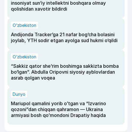
insoniyat sun’iy intellektni boshqara olmay
qolishidan xavotir bildirdi
O‘zbekiston
Andijonda Tracker’ga 21 nafar bog‘cha bolasini
joylab, YTH sodir etgan ayolga sud hukmi o‘qildi
O‘zbekiston
“Sakkiz qator she’rim boshimga sakkizta bomba
bo‘lgan”. Abdulla Oripovni siyosiy ayblovlardan
asrab qolgan voqea
Dunyo
Mariupol qamalini yorib oʻtgan va “Izvarino
qozoni”dan chiqqan qahramon — Ukraina
armiyasi bosh qoʻmondoni Drapatiy haqida