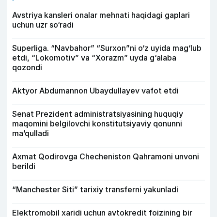
Avstriya kansleri onalar mehnati haqidagi gaplari
uchun uzr so‘radi
Superliga. “Navbahor” “Surxon”ni o‘z uyida mag‘lub
etdi, “Lokomotiv” va “Xorazm” uyda g‘alaba
qozondi
Aktyor Abdu­mannon Ubaydullayev vafot etdi
Senat Prezident administratsiyasining huquqiy
maqomini belgilovchi konstitutsiyaviy qonunni
ma’qulladi
Axmat Qodirovga Checheniston Qahramoni unvoni
berildi
“Manchester Siti” tarixiy transferni yakunladi
Elektromobil xaridi uchun avtokredit foizining bir