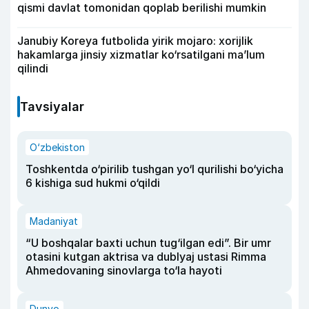
qismi davlat tomonidan qoplab berilishi mumkin
Janubiy Koreya futbolida yirik mojaro: xorijlik
hakamlarga jinsiy xizmatlar ko‘rsatilgani ma’lum
qilindi
Tavsiyalar
O‘zbekiston
Toshkentda o‘pirilib tushgan yo‘l qurilishi bo‘yicha
6 kishiga sud hukmi o‘qildi
Madaniyat
“U boshqalar baxti uchun tug‘ilgan edi”. Bir umr
otasini kutgan aktrisa va dublyaj ustasi Rimma
Ahmedovaning sinovlarga to‘la hayoti
Dunyo