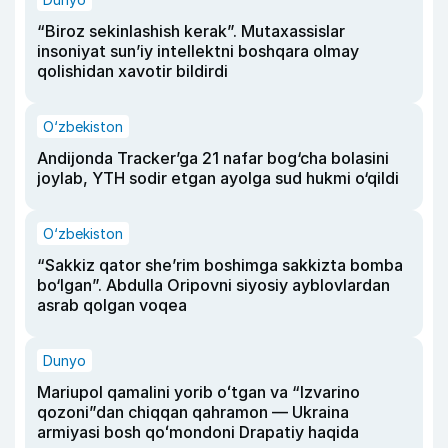
“Biroz sekinlashish kerak”. Mutaxassislar
insoniyat sun’iy intellektni boshqara olmay
qolishidan xavotir bildirdi
O‘zbekiston
Andijonda Tracker’ga 21 nafar bog‘cha bolasini
joylab, YTH sodir etgan ayolga sud hukmi o‘qildi
O‘zbekiston
“Sakkiz qator she’rim boshimga sakkizta bomba
bo‘lgan”. Abdulla Oripovni siyosiy ayblovlardan
asrab qolgan voqea
Dunyo
Mariupol qamalini yorib oʻtgan va “Izvarino
qozoni”dan chiqqan qahramon — Ukraina
armiyasi bosh qoʻmondoni Drapatiy haqida