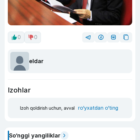
0
0
eldar
Izohlar
ro‘yxatdan o‘ting
Izoh qoldirish uchun, avval
So‘nggi yangiliklar