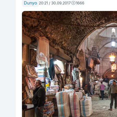
Dunyo
20:21 / 30.09.2017
1666