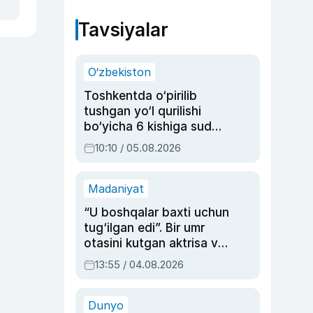
Tavsiyalar
O‘zbekiston
Toshkentda o‘pirilib
tushgan yo‘l qurilishi
bo‘yicha 6 kishiga sud
hukmi o‘qildi
10:10 / 05.08.2026
Madaniyat
“U boshqalar baxti uchun
tug‘ilgan edi”. Bir umr
otasini kutgan aktrisa va
dublyaj ustasi Rimma
13:55 / 04.08.2026
Ahmedovaning
sinovlarga to‘la hayoti
Dunyo