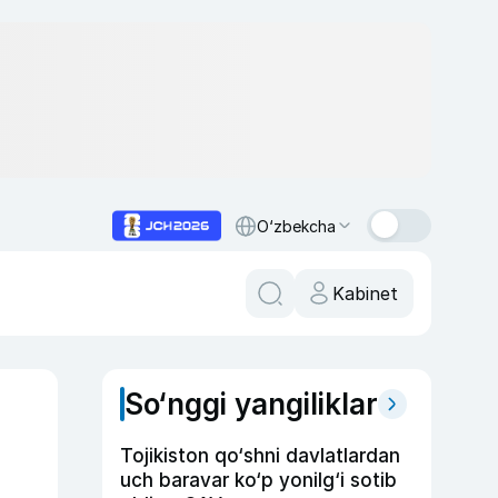
O‘zbekcha
Kabinet
So‘nggi yangiliklar
Tojikiston qo‘shni davlatlardan
uch baravar ko‘p yonilg‘i sotib