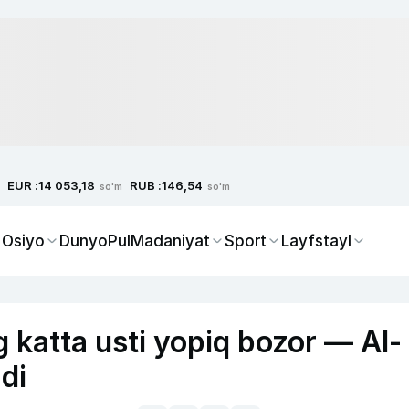
EUR :
RUB :
14 053,18
146,54
so'm
so'm
 Osiyo
Dunyo
Pul
Madaniyat
Sport
Layfstayl
katta usti yopiq bozor — Al-
di