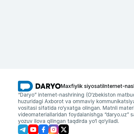
Maxfiylik siyosati
Internet-nas
“Daryo” internet-nashrining (O‘zbekiston matbuo
huzuridagi Axborot va ommaviy kommunikatsiyal
vositasi sifatida ro‘yxatga olingan. Matnli materi
videomateriallaridan foydalanishga “daryo.uz” sa
yozuv ilova qilingan taqdirda yo‘l qo‘yiladi.