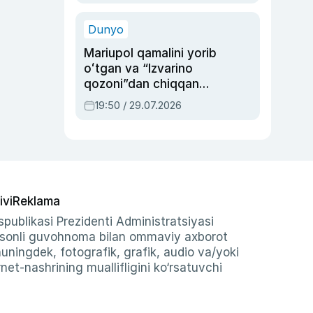
qolgan voqea
Dunyo
Mariupol qamalini yorib
oʻtgan va “Izvarino
qozoni”dan chiqqan
qahramon — Ukraina
19:50 / 29.07.2026
armiyasi bosh
qoʻmondoni Drapatiy
haqida
ivi
Reklama
publikasi Prezidenti Administratsiyasi
-sonli guvohnoma bilan ommaviy axborot
shuningdek, fotografik, grafik, audio va/yoki
et-nashrining muallifligini ko‘rsatuvchi