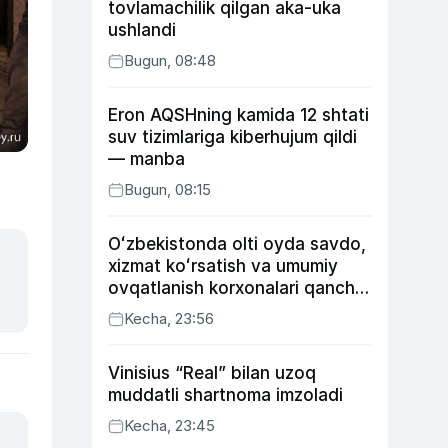
tovlamachilik qilgan aka-uka
ushlandi
Bugun, 08:48
Eron AQSHning kamida 12 shtati
suv tizimlariga kiberhujum qildi
— manba
Bugun, 08:15
Oʻzbekistonda olti oyda savdo,
xizmat koʻrsatish va umumiy
ovqatlanish korxonalari qancha
soliq toʻlagani ochiqlandi
Kecha, 23:56
Vinisius “Real” bilan uzoq
muddatli shartnoma imzoladi
Kecha, 23:45