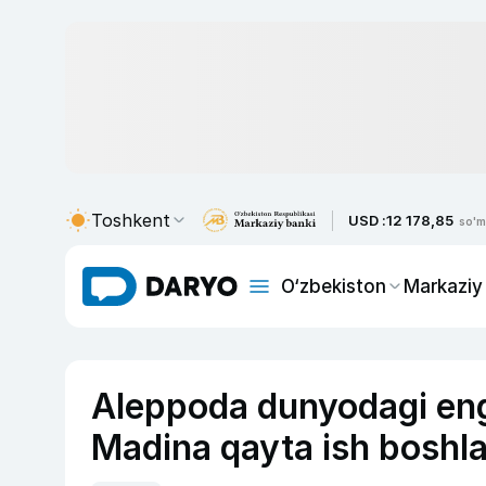
Toshkent
USD :
12 178,85
so'm
O‘zbekiston
Markaziy
Aleppoda dunyodagi eng 
Madina qayta ish boshla