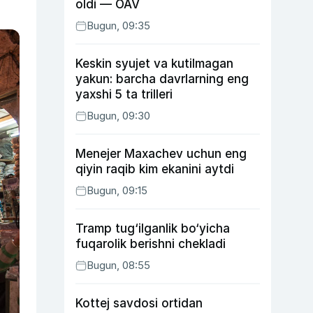
oldi — OAV
Bugun, 09:35
Keskin syujet va kutilmagan
yakun: barcha davrlarning eng
yaxshi 5 ta trilleri
Bugun, 09:30
Menejer Maxachev uchun eng
qiyin raqib kim ekanini aytdi
Bugun, 09:15
Tramp tug‘ilganlik bo‘yicha
fuqarolik berishni chekladi
Bugun, 08:55
Kottej savdosi ortidan