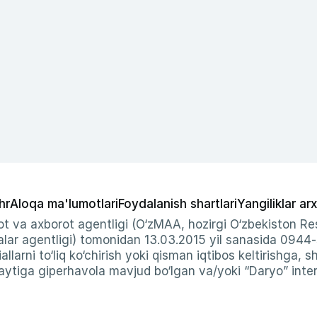
hr
Aloqa ma'lumotlari
Foydalanish shartlari
Yangiliklar arx
t va axborot agentligi (O‘zMAA, hozirgi O‘zbekiston Res
ar agentligi) tomonidan 13.03.2015 yil sanasida 0944
allarni to‘liq ko‘chirish yoki qisman iqtibos keltirishga, 
ytiga giperhavola mavjud bo‘lgan va/yoki “Daryo” intern