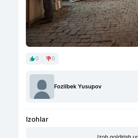
0
0
Fozilbek Yusupov
Izohlar
Izoh qoldirish 