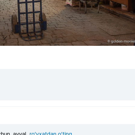
uchun, avval
ro‘yxatdan o‘ting