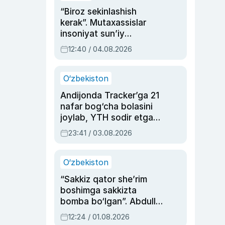
“Biroz sekinlashish
kerak”. Mutaxassislar
insoniyat sun’iy
intellektni boshqara
12:40 / 04.08.2026
olmay qolishidan xavotir
bildirdi
O‘zbekiston
Andijonda Tracker’ga 21
nafar bog‘cha bolasini
joylab, YTH sodir etgan
ayolga sud hukmi o‘qildi
23:41 / 03.08.2026
O‘zbekiston
“Sakkiz qator she’rim
boshimga sakkizta
bomba bo‘lgan”. Abdulla
Oripovni siyosiy
12:24 / 01.08.2026
ayblovlardan asrab