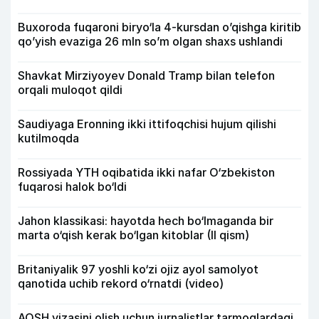
Buxoroda fuqaroni biryo‘la 4-kursdan o’qishga kiritib
qo’yish evaziga 26 mln so’m olgan shaxs ushlandi
Shavkat Mirziyoyev Donald Tramp bilan telefon
orqali muloqot qildi
Saudiyaga Eronning ikki ittifoqchisi hujum qilishi
kutilmoqda
Rossiyada YTH oqibatida ikki nafar O‘zbekiston
fuqarosi halok bo‘ldi
Jahon klassikasi: hayotda hech bo‘lmaganda bir
marta o‘qish kerak bo‘lgan kitoblar (II qism)
Britaniyalik 97 yoshli ko‘zi ojiz ayol samolyot
qanotida uchib rekord o‘rnatdi (video)
AQSH vizasini olish uchun jurnalistlar tarmoqlardagi