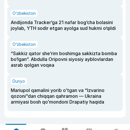
O‘zbekiston
Andijonda Tracker’ga 21 nafar bog‘cha bolasini
joylab, YTH sodir etgan ayolga sud hukmi o‘qildi
O‘zbekiston
“Sakkiz qator she’rim boshimga sakkizta bomba
bo‘lgan”. Abdulla Oripovni siyosiy ayblovlardan
asrab qolgan voqea
Dunyo
Mariupol qamalini yorib oʻtgan va “Izvarino
qozoni”dan chiqqan qahramon — Ukraina
armiyasi bosh qoʻmondoni Drapatiy haqida