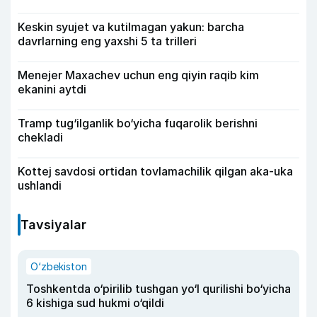
Keskin syujet va kutilmagan yakun: barcha
davrlarning eng yaxshi 5 ta trilleri
Menejer Maxachev uchun eng qiyin raqib kim
ekanini aytdi
Tramp tug‘ilganlik bo‘yicha fuqarolik berishni
chekladi
Kottej savdosi ortidan tovlamachilik qilgan aka-uka
ushlandi
Tavsiyalar
O‘zbekiston
Toshkentda o‘pirilib tushgan yo‘l qurilishi bo‘yicha
6 kishiga sud hukmi o‘qildi