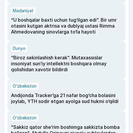
Madaniyat
“U boshqalar baxti uchun tug‘ilgan edi”. Bir umr
otasini kutgan aktrisa va dublyaj ustasi Rimma
Ahmedovaning sinovlarga to‘la hayoti
Dunyo
“Biroz sekinlashish kerak”. Mutaxassislar
insoniyat sun’iy intellektni boshqara olmay
qolishidan xavotir bildirdi
O‘zbekiston
Andijonda Tracker’ga 21 nafar bog‘cha bolasini
joylab, YTH sodir etgan ayolga sud hukmi o‘qildi
O‘zbekiston
“Sakkiz qator she’rim boshimga sakkizta bomba