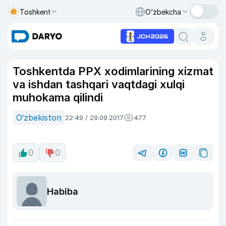
Toshkent
O‘zbekcha
Toshkentda PPX xodimlarining xizmat
va ishdan tashqari vaqtdagi xulqi
muhokama qilindi
O‘zbekiston
22:49 / 29.09.2017
477
0
0
Habiba