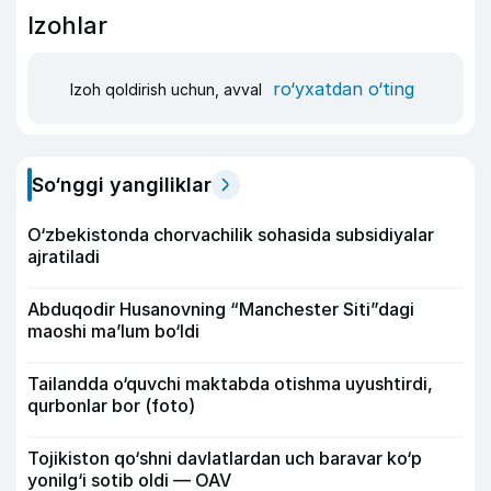
Izohlar
ro‘yxatdan o‘ting
Izoh qoldirish uchun, avval
So‘nggi yangiliklar
O‘zbekistonda chorvachilik sohasida subsidiyalar
ajratiladi
Abduqodir Husanovning “Manchester Siti”dagi
maoshi ma’lum bo‘ldi
Tailandda o‘quvchi maktabda otishma uyushtirdi,
qurbonlar bor (foto)
Tojikiston qo‘shni davlatlardan uch baravar ko‘p
yonilg‘i sotib oldi — OAV