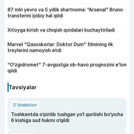
87 mln yevro va 5 yillik shartnoma: “Arsenal” Bruno
transferini ijobiy hal qildi
Xitoyga kirish va chiqish qoidalari kuchaytiriladi
Marvel “Qasoskorlar: Doktor Dum” filmining ilk
treylerini namoyish etdi
“O‘zgidromet” 7-avgustga ob-havo prognozini e’lon
qildi
Tavsiyalar
O‘zbekiston
Toshkentda o‘pirilib tushgan yo‘l qurilishi bo‘yicha
6 kishiga sud hukmi o‘qildi