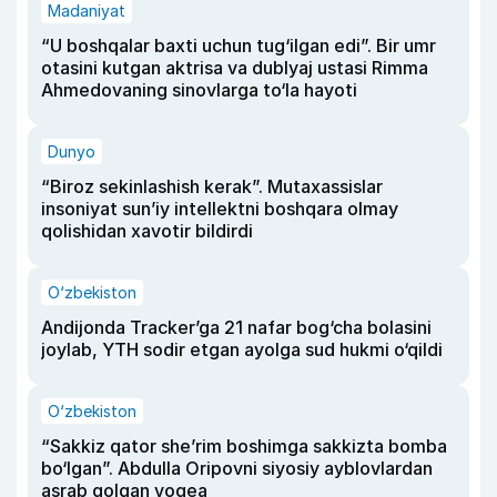
Madaniyat
“U boshqalar baxti uchun tug‘ilgan edi”. Bir umr
otasini kutgan aktrisa va dublyaj ustasi Rimma
Ahmedovaning sinovlarga to‘la hayoti
Dunyo
“Biroz sekinlashish kerak”. Mutaxassislar
insoniyat sun’iy intellektni boshqara olmay
qolishidan xavotir bildirdi
O‘zbekiston
Andijonda Tracker’ga 21 nafar bog‘cha bolasini
joylab, YTH sodir etgan ayolga sud hukmi o‘qildi
O‘zbekiston
“Sakkiz qator she’rim boshimga sakkizta bomba
bo‘lgan”. Abdulla Oripovni siyosiy ayblovlardan
asrab qolgan voqea