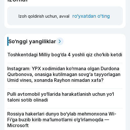
ro‘yxatdan o‘ting
Izoh qoldirish uchun, avval
So‘nggi yangiliklar
Toshkentdagi Milliy bog‘da 4 yoshli qiz cho‘kib ketdi
Instagram: YPX xodimidan ko‘rmana olgan Durdona
Qurbonova, onasiga kutilmagan sovg‘a tayyorlagan
Umid vines, xonanda Rayhon nimadan xafa?
Pulli avtomobil yo‘llarida harakatlanish uchun yo‘l
taloni sotib olinadi
Rossiya hakerlari dunyo bo‘ylab mehmonxona Wi-
Fi’ga buzib kirib ma’lumotlarni o‘g‘irlamoqda —
Microsoft