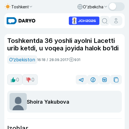
Toshkent
O‘zbekcha
Toshkentda 36 yoshli ayolni Lacetti
urib ketdi, u voqea joyida halok bo‘ldi
O‘zbekiston
16:18 / 28.09.2017
931
0
0
Shoira Yakubova
Izohlar