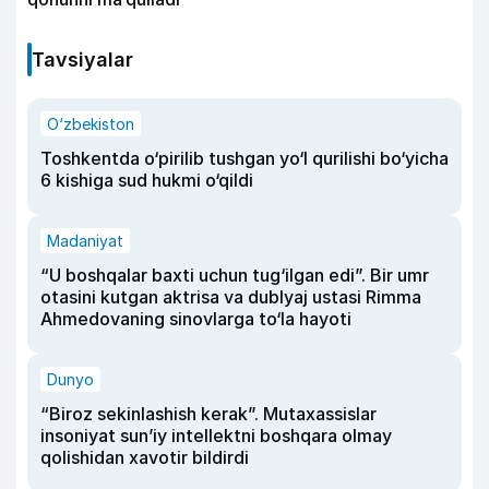
Tavsiyalar
O‘zbekiston
Toshkentda o‘pirilib tushgan yo‘l qurilishi bo‘yicha
6 kishiga sud hukmi o‘qildi
Madaniyat
“U boshqalar baxti uchun tug‘ilgan edi”. Bir umr
otasini kutgan aktrisa va dublyaj ustasi Rimma
Ahmedovaning sinovlarga to‘la hayoti
Dunyo
“Biroz sekinlashish kerak”. Mutaxassislar
insoniyat sun’iy intellektni boshqara olmay
qolishidan xavotir bildirdi