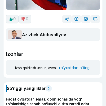
0
0
Azizbek Abduvaliyev
Izohlar
ro‘yxatdan o‘ting
Izoh qoldirish uchun, avval
So‘nggi yangiliklar
Faqat ovqatdan emas: qorin sohasida yog‘
to‘planishiga sabab bo‘luvchi oltita zararli odat