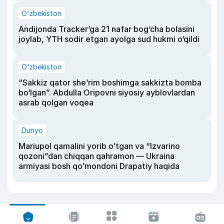
O‘zbekiston
Andijonda Tracker’ga 21 nafar bog‘cha bolasini
joylab, YTH sodir etgan ayolga sud hukmi o‘qildi
O‘zbekiston
“Sakkiz qator she’rim boshimga sakkizta bomba
bo‘lgan”. Abdulla Oripovni siyosiy ayblovlardan
asrab qolgan voqea
Dunyo
Mariupol qamalini yorib oʻtgan va “Izvarino
qozoni”dan chiqqan qahramon — Ukraina
armiyasi bosh qoʻmondoni Drapatiy haqida