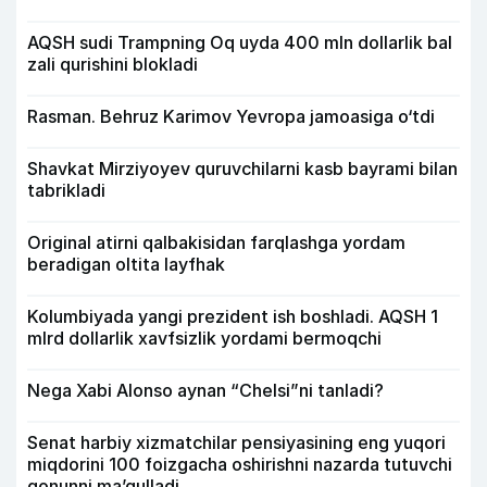
AQSH sudi Trampning Oq uyda 400 mln dollarlik bal
zali qurishini blokladi
Rasman. Behruz Karimov Yevropa jamoasiga o‘tdi
Shavkat Mirziyoyev quruvchilarni kasb bayrami bilan
tabrikladi
Original atirni qalbakisidan farqlashga yordam
beradigan oltita layfhak
Kolumbiyada yangi prezident ish boshladi. AQSH 1
mlrd dollarlik xavfsizlik yordami bermoqchi
Nega Xabi Alonso aynan “Chelsi”ni tanladi?
Senat harbiy xizmatchilar pensiyasining eng yuqori
miqdorini 100 foizgacha oshirishni nazarda tutuvchi
qonunni ma’qulladi