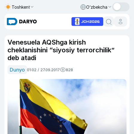
Toshkent
O‘zbekcha
Venesuela AQShga kirish
cheklanishini “siyosiy terrorchilik”
deb atadi
Dunyo
01:02 / 27.09.2017
828