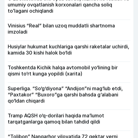
umumiy ovqatlanish korxonalari qancha soliq
toʻlagani ochiqlandi
Vinisius “Real” bilan uzoq muddatli shartnoma
imzoladi
Husiylar hukumat kuchlariga qarshi raketalar uchirdi,
kamida 30 kishi halok bo‘ldi
Toshkentda Kichik halqa avtomobil yo‘lining bir
qismi to‘rt kunga yopildi (xarita)
Superliga. “So‘g‘diyona” “Andijon”ni mag‘lub etdi,
“Paxtakor” “Buxoro”ga qarshi bahsda g‘alabani
qo‘ldan chiqardi
Tramp AQSH o‘q-dorilari haqida ma’lumot
tarqatganlarga qamoq bilan tahdid qildi
“Tolibon” Nangarhor viloyatida 72 gektar yerni