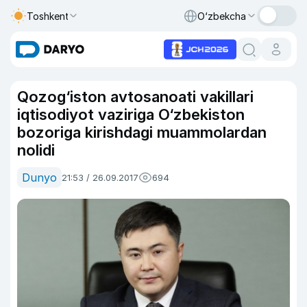
Toshkent
O‘zbekcha
Qozog‘iston avtosanoati vakillari
iqtisodiyot vaziriga O‘zbekiston
bozoriga kirishdagi muammolardan
nolidi
Dunyo
21:53 / 26.09.2017
694