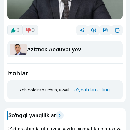
0
0
Azizbek Abduvaliyev
Izohlar
ro‘yxatdan o‘ting
Izoh qoldirish uchun, avval
So‘nggi yangiliklar
Oʻzbekistonda olti oyda savdo, xizmat koʻrsatish va