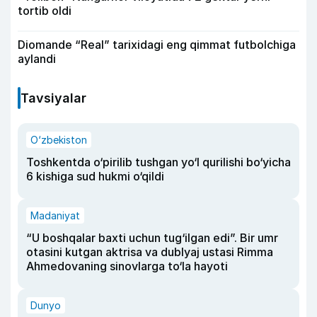
tortib oldi
Diomande “Real” tarixidagi eng qimmat futbolchiga
aylandi
Tavsiyalar
O‘zbekiston
Toshkentda o‘pirilib tushgan yo‘l qurilishi bo‘yicha
6 kishiga sud hukmi o‘qildi
Madaniyat
“U boshqalar baxti uchun tug‘ilgan edi”. Bir umr
otasini kutgan aktrisa va dublyaj ustasi Rimma
Ahmedovaning sinovlarga to‘la hayoti
Dunyo