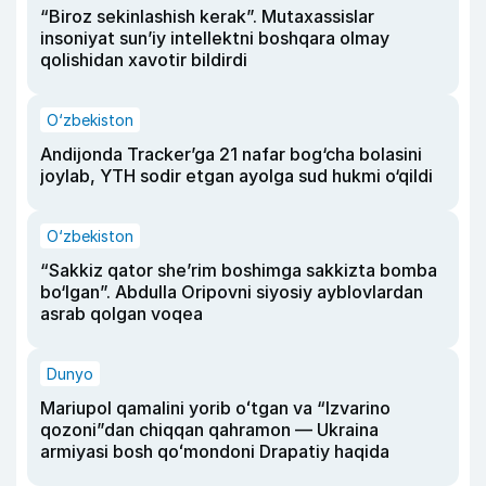
“Biroz sekinlashish kerak”. Mutaxassislar
insoniyat sun’iy intellektni boshqara olmay
qolishidan xavotir bildirdi
O‘zbekiston
Andijonda Tracker’ga 21 nafar bog‘cha bolasini
joylab, YTH sodir etgan ayolga sud hukmi o‘qildi
O‘zbekiston
“Sakkiz qator she’rim boshimga sakkizta bomba
bo‘lgan”. Abdulla Oripovni siyosiy ayblovlardan
asrab qolgan voqea
Dunyo
Mariupol qamalini yorib oʻtgan va “Izvarino
qozoni”dan chiqqan qahramon — Ukraina
armiyasi bosh qoʻmondoni Drapatiy haqida