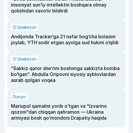
insoniyat sun’iy intellektni boshqara olmay
qolishidan xavotir bildirdi
O‘zbekiston
Andijonda Tracker’ga 21 nafar bog‘cha bolasini
joylab, YTH sodir etgan ayolga sud hukmi o‘qildi
O‘zbekiston
“Sakkiz qator she’rim boshimga sakkizta bomba
bo‘lgan”. Abdulla Oripovni siyosiy ayblovlardan
asrab qolgan voqea
Dunyo
Mariupol qamalini yorib oʻtgan va “Izvarino
qozoni”dan chiqqan qahramon — Ukraina
armiyasi bosh qoʻmondoni Drapatiy haqida