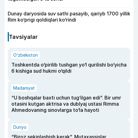
Dunay daryosida suv sathi pasayib, qariyb 1700 yillik
Rim ko‘prigi qoldiqlari ko‘rindi
Tavsiyalar
O‘zbekiston
Toshkentda o‘pirilib tushgan yo‘l qurilishi bo‘yicha
6 kishiga sud hukmi o‘qildi
Madaniyat
“U boshqalar baxti uchun tug‘ilgan edi”. Bir umr
otasini kutgan aktrisa va dublyaj ustasi Rimma
Ahmedovaning sinovlarga to‘la hayoti
Dunyo
“Biroz sekinlashish kerak”. Mutaxassislar