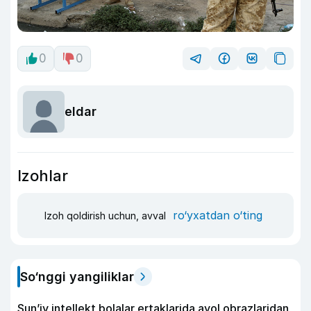
0
0
eldar
Izohlar
ro‘yxatdan o‘ting
Izoh qoldirish uchun, avval
So‘nggi yangiliklar
Sun’iy intellekt bolalar ertaklarida ayol obrazlaridan