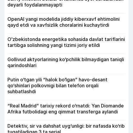
deyarli foydalanmayapti
OpenAI yangi modelida jiddiy kiberxavf ehtimolini
qayd etdi va xavfsizlik choralarini kuchaytirdi
Oʻzbekistonda energetika sohasida davlat tariflarini
tartibga solishning yangi tizimi joriy etildi
Gollivud aktyorlarining ko‘pchilik bilmaydigan taniqli
qarindoshlari
Putin o‘tgan yili “halok bo‘lgan” havo-desant
qo‘shinlari polkovnigi bilan telefon orqali
suhbatlashdi
“Real Madrid” tarixiy rekord o‘rnatdi: Yan Diomande
Afrika futbolidagi eng qimmat transferga aylandi
Detektiv, sir va dahshat uyg‘unligi: bir nafasda ko‘rib
tugatiladigan 3 ta serial