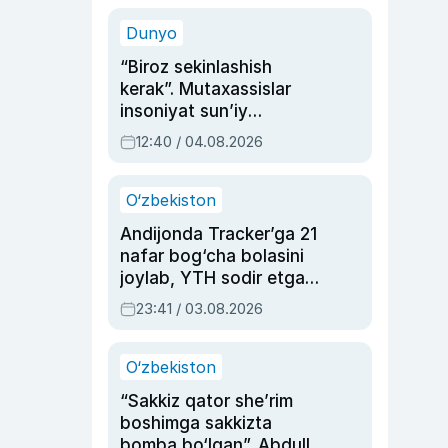
sinovlarga to‘la hayoti
Dunyo
“Biroz sekinlashish
kerak”. Mutaxassislar
insoniyat sun’iy
intellektni boshqara
12:40 / 04.08.2026
olmay qolishidan xavotir
bildirdi
O‘zbekiston
Andijonda Tracker’ga 21
nafar bog‘cha bolasini
joylab, YTH sodir etgan
ayolga sud hukmi o‘qildi
23:41 / 03.08.2026
O‘zbekiston
“Sakkiz qator she’rim
boshimga sakkizta
bomba bo‘lgan”. Abdulla