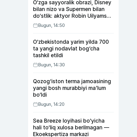
O‘zga sayyoralik obrazi, Disney
bilan nizo va Supermen bilan
do‘stlik: aktyor Robin Uilyams
haqida ko‘pchilik bilmaydigan
Bugun, 14:50
faktlar
O‘zbekistonda yarim yilda 700
ta yangi nodavlat bog‘cha
tashkil etildi
Bugun, 14:30
Qozog‘iston terma jamoasining
yangi bosh murabbiyi ma’lum
bo‘ldi
Bugun, 14:20
Sea Breeze loyihasi bo‘yicha
hali to‘liq xulosa berilmagan —
Ekoekspertiza markazi