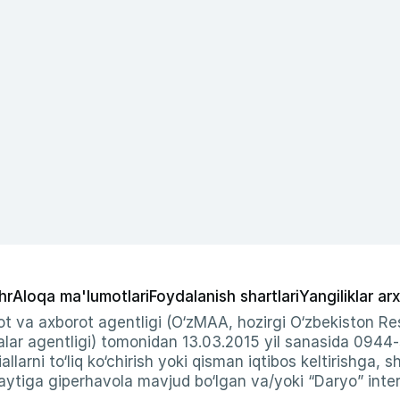
hr
Aloqa ma'lumotlari
Foydalanish shartlari
Yangiliklar arx
t va axborot agentligi (O‘zMAA, hozirgi O‘zbekiston Res
ar agentligi) tomonidan 13.03.2015 yil sanasida 0944
allarni to‘liq ko‘chirish yoki qisman iqtibos keltirishga, 
ytiga giperhavola mavjud bo‘lgan va/yoki “Daryo” intern