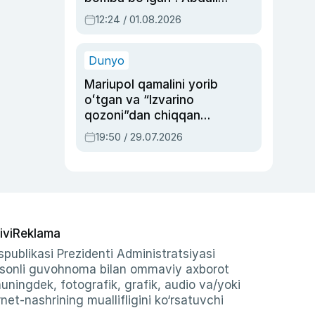
Oripovni siyosiy
12:24 / 01.08.2026
ayblovlardan asrab
qolgan voqea
Dunyo
Mariupol qamalini yorib
oʻtgan va “Izvarino
qozoni”dan chiqqan
qahramon — Ukraina
19:50 / 29.07.2026
armiyasi bosh
qoʻmondoni Drapatiy
haqida
ivi
Reklama
publikasi Prezidenti Administratsiyasi
-sonli guvohnoma bilan ommaviy axborot
shuningdek, fotografik, grafik, audio va/yoki
et-nashrining muallifligini ko‘rsatuvchi