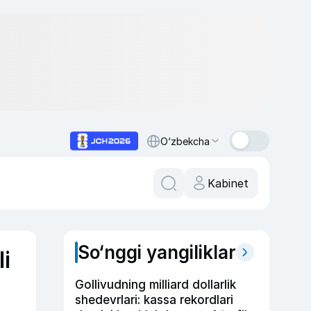
O‘zbekcha
Kabinet
So‘nggi yangiliklar
i
Gollivudning milliard dollarlik
shedevrlari: kassa rekordlari