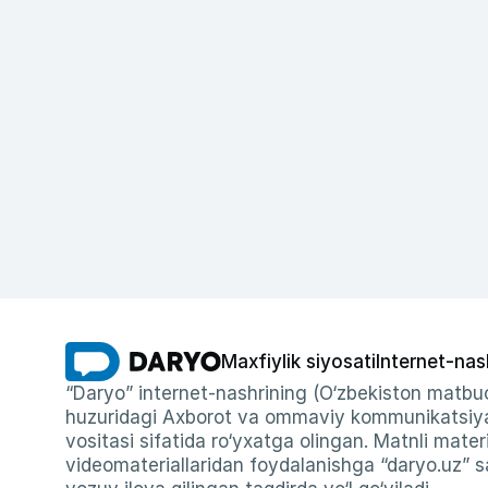
Maxfiylik siyosati
Internet-nas
“Daryo” internet-nashrining (O‘zbekiston matbuo
huzuridagi Axborot va ommaviy kommunikatsiyal
vositasi sifatida ro‘yxatga olingan. Matnli materi
videomateriallaridan foydalanishga “daryo.uz” sa