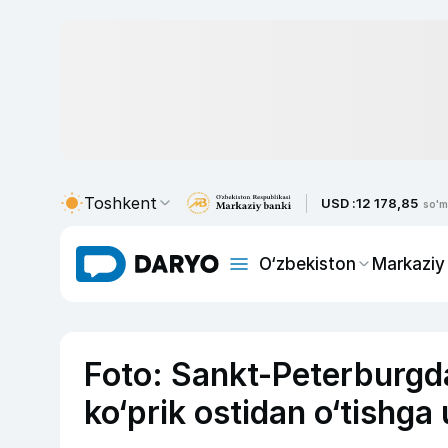
Toshkent
USD :
12 178,85
so'm
O‘zbekiston
Markaziy
Foto: Sankt-Peterburgdag
ko‘prik ostidan o‘tishga