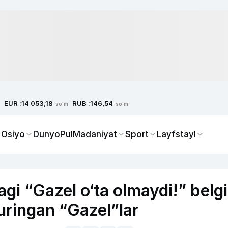
EUR :
RUB :
14 053,18
146,54
so'm
so'm
 Osiyo
Dunyo
Pul
Madaniyat
Sport
Layfstayl
i “Gazel o‘ta olmaydi!” belgil
 uringan “Gazel”lar