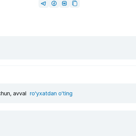
uchun, avval
ro‘yxatdan o‘ting