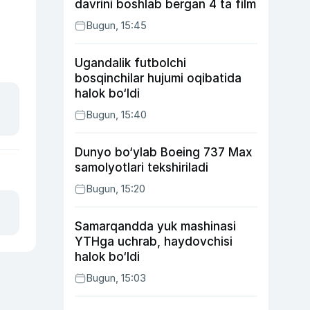
davrini boshlab bergan 4 ta film
Bugun, 15:45
Ugandalik futbolchi
bosqinchilar hujumi oqibatida
halok bo‘ldi
Bugun, 15:40
Dunyo bo‘ylab Boeing 737 Max
samolyotlari tekshiriladi
Bugun, 15:20
Samarqandda yuk mashinasi
YTHga uchrab, haydovchisi
halok bo‘ldi
Bugun, 15:03