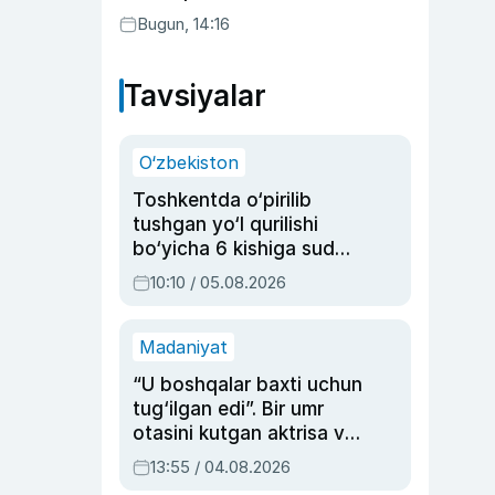
Bugun, 14:16
Tavsiyalar
O‘zbekiston
Toshkentda o‘pirilib
tushgan yo‘l qurilishi
bo‘yicha 6 kishiga sud
hukmi o‘qildi
10:10 / 05.08.2026
Madaniyat
“U boshqalar baxti uchun
tug‘ilgan edi”. Bir umr
otasini kutgan aktrisa va
dublyaj ustasi Rimma
13:55 / 04.08.2026
Ahmedovaning