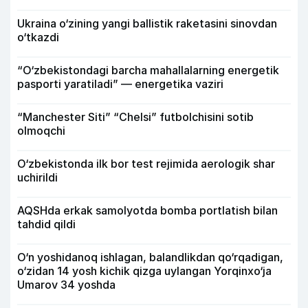
Ukraina o‘zining yangi ballistik raketasini sinovdan
o‘tkazdi
“O‘zbekistondagi barcha mahallalarning energetik
pasporti yaratiladi” — energetika vaziri
“Manchester Siti” “Chelsi” futbolchisini sotib
olmoqchi
O‘zbekistonda ilk bor test rejimida aerologik shar
uchirildi
AQSHda erkak samolyotda bomba portlatish bilan
tahdid qildi
O‘n yoshidanoq ishlagan, balandlikdan qo‘rqadigan,
o‘zidan 14 yosh kichik qizga uylangan Yorqinxo‘ja
Umarov 34 yoshda