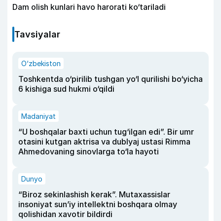
Dam olish kunlari havo harorati ko‘tariladi
Tavsiyalar
O‘zbekiston
Toshkentda o‘pirilib tushgan yo‘l qurilishi bo‘yicha
6 kishiga sud hukmi o‘qildi
Madaniyat
“U boshqalar baxti uchun tug‘ilgan edi”. Bir umr
otasini kutgan aktrisa va dublyaj ustasi Rimma
Ahmedovaning sinovlarga to‘la hayoti
Dunyo
“Biroz sekinlashish kerak”. Mutaxassislar
insoniyat sun’iy intellektni boshqara olmay
qolishidan xavotir bildirdi