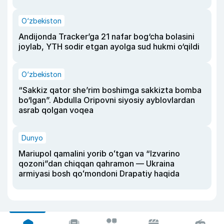
O‘zbekiston
Andijonda Tracker’ga 21 nafar bog‘cha bolasini
joylab, YTH sodir etgan ayolga sud hukmi o‘qildi
O‘zbekiston
“Sakkiz qator she’rim boshimga sakkizta bomba
bo‘lgan”. Abdulla Oripovni siyosiy ayblovlardan
asrab qolgan voqea
Dunyo
Mariupol qamalini yorib oʻtgan va “Izvarino
qozoni”dan chiqqan qahramon — Ukraina
armiyasi bosh qoʻmondoni Drapatiy haqida