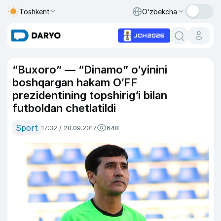
Toshkent
O‘zbekcha
“Buxoro” — “Dinamo” o‘yinini
boshqargan hakam O‘FF
prezidentining topshirig‘i bilan
futboldan chetlatildi
Sport
17:32 / 20.09.2017
648