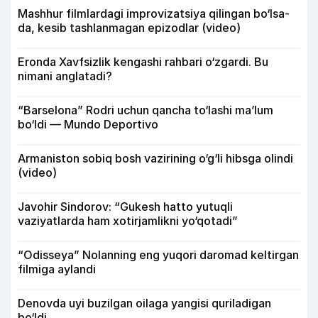
Mashhur filmlardagi improvizatsiya qilingan bo‘lsa-
da, kesib tashlanmagan epizodlar (video)
Eronda Xavfsizlik kengashi rahbari o‘zgardi. Bu
nimani anglatadi?
“Barselona” Rodri uchun qancha to‘lashi ma’lum
bo‘ldi — Mundo Deportivo
Armaniston sobiq bosh vazirining o‘g‘li hibsga olindi
(video)
Javohir Sindorov: “Gukesh hatto yutuqli
vaziyatlarda ham xotirjamlikni yo‘qotadi”
“Odisseya” Nolanning eng yuqori daromad keltirgan
filmiga aylandi
Denovda uyi buzilgan oilaga yangisi quriladigan
bo‘ldi