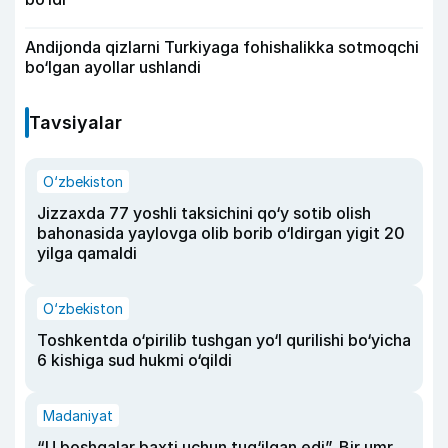
Andijonda qizlarni Turkiyaga fohishalikka sotmoqchi
bo‘lgan ayollar ushlandi
Tavsiyalar
O‘zbekiston
Jizzaxda 77 yoshli taksichini qo‘y sotib olish
bahonasida yaylovga olib borib o‘ldirgan yigit 20
yilga qamaldi
O‘zbekiston
Toshkentda o‘pirilib tushgan yo‘l qurilishi bo‘yicha
6 kishiga sud hukmi o‘qildi
Madaniyat
“U boshqalar baxti uchun tug‘ilgan edi”. Bir umr