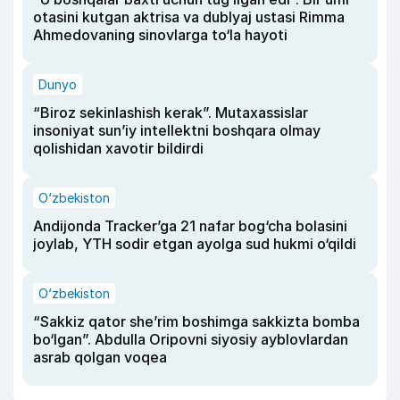
otasini kutgan aktrisa va dublyaj ustasi Rimma
Ahmedovaning sinovlarga to‘la hayoti
Dunyo
“Biroz sekinlashish kerak”. Mutaxassislar
insoniyat sun’iy intellektni boshqara olmay
qolishidan xavotir bildirdi
O‘zbekiston
Andijonda Tracker’ga 21 nafar bog‘cha bolasini
joylab, YTH sodir etgan ayolga sud hukmi o‘qildi
O‘zbekiston
“Sakkiz qator she’rim boshimga sakkizta bomba
bo‘lgan”. Abdulla Oripovni siyosiy ayblovlardan
asrab qolgan voqea