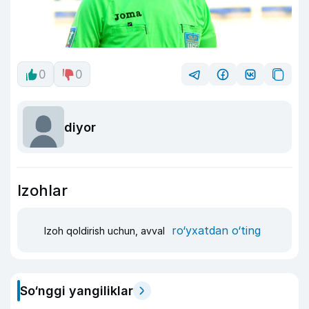
0
0
diyor
Izohlar
ro‘yxatdan o‘ting
Izoh qoldirish uchun, avval
So‘nggi yangiliklar